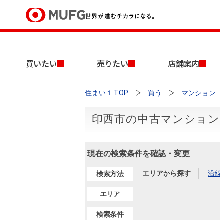
買いたい
買いたい
売りたい
店舗案内
売りたい
住まい１ TOP
買う
マンション
店舗案内
買いたいTOP
売りたいTOP
店舗案内TOP
会社情報TOP
採用情報TOP
印西市の中古マンション
会社情報
現在の検索条件を確認・変更
採用情報
店舗のご案内（首都圏）
ごあいさつ
新卒採用情報
中古マンションを探す
無料査定
エリアから探す
沿
検索方法
法人のお客さま
経営ビジョン
エリア
投資用物件を探す
売却時手取り金額試算
提携企業にお勤めの方
検索条件