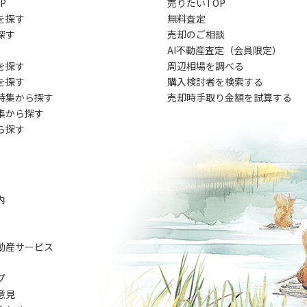
P
売りたいTOP
を探す
無料査定
探す
売却のご相談
AI不動産査定（会員限定）
を探す
周辺相場を調べる
を探す
購入検討者を検索する
特集から探す
売却時手取り金額を試算する
集から探す
ら探す
内
動産サービス
プ
意見