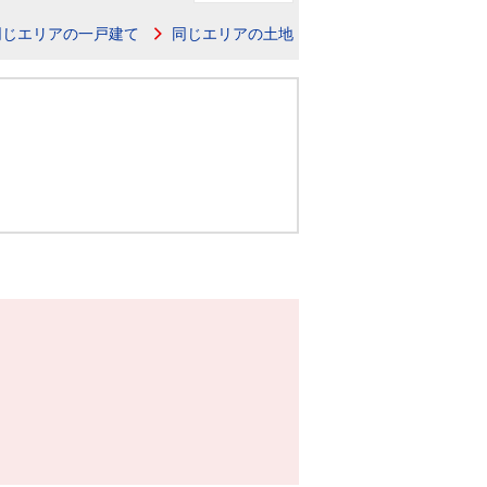
ニュースリリース
同じエリアの一戸建て
同じエリアの土地
住まい1プラス（お役立ちコラム）
住まい1プラス（お役立ちコラム）
閉じる