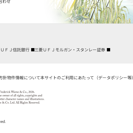
合わせ
菱ＵＦＪ信託銀行
三菱ＵＦＪモルガン・スタンレー証券
方針
物件情報について
本サイトのご利用にあたって（データポリシー等
ved.