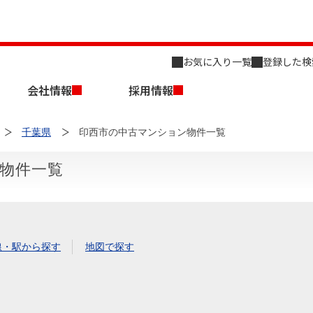
お気に入り一覧
登録した検
会社情報
採用情報
千葉県
印西市の中古マンション物件一覧
物件一覧
店舗のご案内（名古屋）
会社概要
キャリア採用情報
新築・中古一戸建てを探す
売却相談
線・駅から探す
地図で探す
組織図
事業用物件を探す