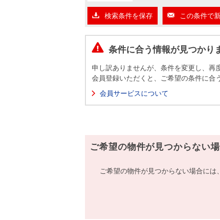
沿革
検索条件を保存
この条件で
会員ページ
会社案内（電子ブック版）
購入向けサービス
売却向けサービス
条件に合う情報が見つかり
申し訳ありませんが、条件を変更し、再
住まいと暮らしの税金の本（電子ブック）
住まいと暮らしの税金の本（電子ブック）
会員登録いただくと、ご希望の条件に合
会員サービスについて
ご希望の物件が見つからない場
ご希望の物件が見つからない場合には