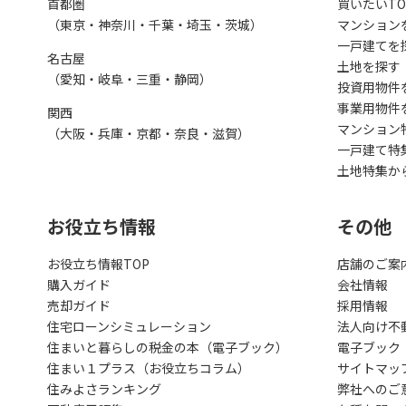
首都圏
買いたいTO
（東京・神奈川・千葉・埼玉・茨城）
マンション
一戸建てを
名古屋
土地を探す
（愛知・岐阜・三重・静岡）
投資用物件
事業用物件
関西
マンション
（大阪・兵庫・京都・奈良・滋賀）
一戸建て特
土地特集か
お役立ち情報
その他
お役立ち情報TOP
店舗のご案
購入ガイド
会社情報
売却ガイド
採用情報
住宅ローンシミュレーション
法人向け不
住まいと暮らしの税金の本（電子ブック）
電子ブック
住まい１プラス（お役立ちコラム）
サイトマッ
住みよさランキング
弊社へのご