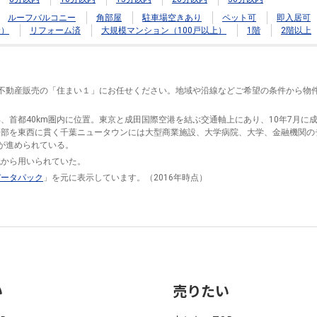
ルーフバルコニー
角部屋
駐車場空きあり
ペット可
即入居可
む）
リフォーム済
大規模マンション（100戸以上）
1階
2階以上
J不動産販売の「住まい１」にお任せください。地域や沿線などご希望の条件から物
、首都40km圏内に位置。東京と成田国際空港を結ぶ交通軸上にあり、10年7月に
部を東西に貫く千葉ニュータウンには大型商業施設、大学病院、大学、金融機関の
が進められている。
代から用いられていた。
データパック
」を元に表示しています。（2016年時点）
い
売りたい