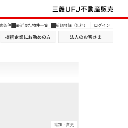
索条件
最近見た物件一覧
新規登録（無料）
ログイン
提携企業にお勤めの方
法人のお客さま
店舗のご案内（関西）
MUFG Way
土地を探す
AI不動産査定
役員一覧
おすすめ物件から探す
追加・変更