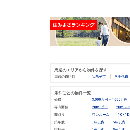
周辺のエリアから物件を探す
周辺の市区郡
我孫子市
八千代市
条件ごとの物件一覧
価格
3,000万円～4,000万円
専有面積
20m²以下
20m²～3
間取り
ワンルーム
1K / 1D
築年数
1年以内
5年以内
駅徒歩
1分以内
5分以内