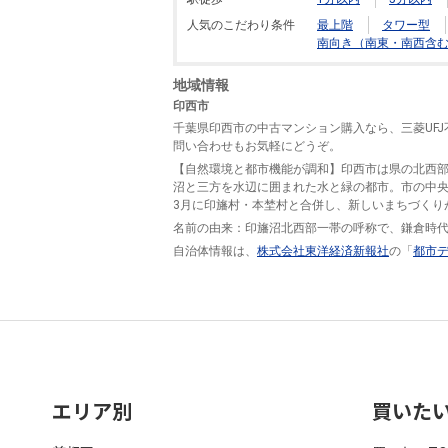
人気のこだわり条件
最上階
タワー型
南向き（南東・南西含
地域情報
印西市
千葉県印西市の中古マンション購入なら、三菱UF
問い合わせもお気軽にどうぞ。
【自然環境と都市機能が調和】印西市は県の北西部
沼と三方を水辺に囲まれた水と緑の都市。市の中央
3月に印旛村・本埜村と合併し、新しいまちづくり
名前の由来：印旛沼北西部一帯の呼称で、鎌倉時
自治体情報は、
株式会社東洋経済新報社
の「
都市
エリア別
買いた