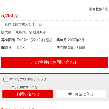
住まいと
ック）
購入ガイ
暮らしの
ド
画像枚数6枚
税金の本
5,250
万円
（電子ブ
千葉県船橋市駿河台１丁目
ック）
総武線 「東船橋」駅 徒歩8分
専有面積
74.37m²
(22.49坪)
壁芯
築年月
2007年2月
間取り
3LDK
所在階
3階／3階建
この物件にお問い合わせ
すべての物件をチェック
チェックした
物件すべてを
お問い合わせ
お気に入り