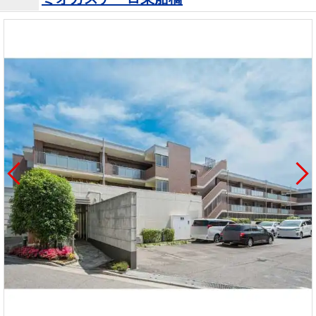
を探
本社地
ニュース
沿革
す
売却
会員ページ
図
リリース
投
時手
事業
資
取り
用物
会社案内
閉じる
用
金額
件を
（電子ブ
物
試算
探す
ック版）
件
を
売却向け
周辺相場
住まい1プ
探
サービス
検索
ラス（お
す
役立ちコ
ラム）
購入向け
住宅ロー
住まい1プ
住まいと
売却ガイ
サービス
ンシミュ
ラス（お
暮らしの
ド
レーショ
役立ちコ
税金の本
ン
ラム）
（電子ブ