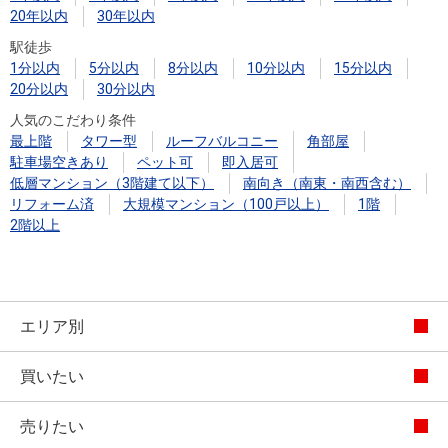
20年以内
30年以内
駅徒歩
1分以内
5分以内
8分以内
10分以内
15分以内
20分以内
30分以内
人気のこだわり条件
最上階
タワー型
ルーフバルコニー
角部屋
駐車場空きあり
ペット可
即入居可
低層マンション（3階建て以下）
南向き（南東・南西含む）
リフォーム済
大規模マンション（100戸以上）
1階
2階以上
エリア別
買いたい
売りたい