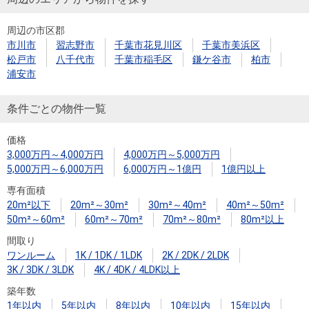
周辺の市区郡
市川市
習志野市
千葉市花見川区
千葉市美浜区
松戸市
八千代市
千葉市稲毛区
鎌ケ谷市
柏市
浦安市
条件ごとの物件一覧
価格
3,000万円～4,000万円
4,000万円～5,000万円
5,000万円～6,000万円
6,000万円～1億円
1億円以上
専有面積
20m²以下
20m²～30m²
30m²～40m²
40m²～50m²
50m²～60m²
60m²～70m²
70m²～80m²
80m²以上
間取り
ワンルーム
1K / 1DK / 1LDK
2K / 2DK / 2LDK
3K / 3DK / 3LDK
4K / 4DK / 4LDK以上
築年数
1年以内
5年以内
8年以内
10年以内
15年以内