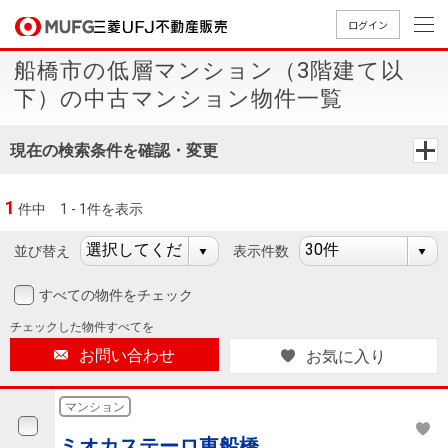
ログイン
船橋市の低層マンション（3階建て以
買いたい
下）の中古マンション物件一覧
売りたい
現在の検索条件を確認・変更
店舗案内
1
件中
1 - 1件を表示
買いたいTOP
売りたいTOP
店舗案内TOP
会社情報TOP
採用情報TOP
並び替え
表示件数
会社情報
すべての物件をチェック
採用情報
店舗のご
ごあいさ
新卒採用
店舗のご
会社概
キャリア
店舗のご
MUFG
中古
無
新
売
A
チェックした
物件すべてを
案内（首
つ
情報
案内（名
要
採用情報
案内（関
Way
マン
料
築・
却
お問い合わせ
お気に入り
都圏）
古屋）
西）
法人のお客さま
ショ
査
中古
相
経営ビジ
役員一
組織図
ンを
定
一戸
談
マンション
ョン
覧
探す
建て
提携企業にお勤めの方
ミオカステーロ東船橋