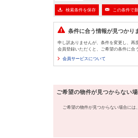
沿革
検索条件を保存
この条件で
会員ページ
会社案内（電子ブック版）
購入向けサービス
売却向けサービス
条件に合う情報が見つかり
申し訳ありませんが、条件を変更し、再
住まいと暮らしの税金の本（電子ブック）
住まいと暮らしの税金の本（電子ブック）
会員登録いただくと、ご希望の条件に合
会員サービスについて
ご希望の物件が見つからない場
ご希望の物件が見つからない場合には