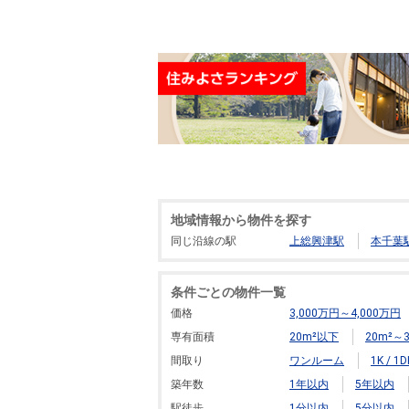
地域情報から物件を探す
同じ沿線の駅
上総興津駅
本千葉
条件ごとの物件一覧
価格
3,000万円～4,000万円
専有面積
20m²以下
20m²～3
間取り
ワンルーム
1K / 1D
築年数
1年以内
5年以内
駅徒歩
1分以内
5分以内