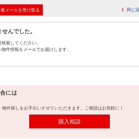
本社地図
同じ
新着メールを受け取る
住宅ローンシミュレーション
周辺相場検索
ませんでした。
度検索してください。
購入ガイド
売却ガイド
う物件情報をメールでお届けします。
合には
、物件探しをお手伝いさせていただきます。ご相談はお気軽に！
購入相談