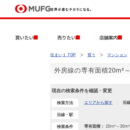
買いたい
買いたい
売りたい
店舗案内
売りたい
住まい１ TOP
買う
マンション
店舗案内
買いたいTOP
売りたいTOP
店舗案内TOP
会社情報TOP
採用情報TOP
外房線の専有面積20m²
会社情報
現在の検索条件を確認・変更
採用情報
店舗のご案内（首都圏）
ごあいさつ
新卒採用情報
中古マンションを探す
無料査定
エリアから探す
沿
検索方法
法人のお客さま
経営ビジョン
沿線・駅
投資用物件を探す
売却時手取り金額試算
提携企業にお勤めの方
専有面積：
20m²
～
30m²
検索条件