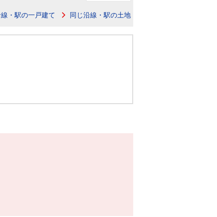
ニュースリリース
沿線・駅の一戸建て
同じ沿線・駅の土地
住まい1プラス（お役立ちコラム）
住まい1プラス（お役立ちコラム）
閉じる