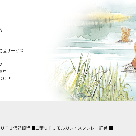
内
動産サービス
プ
意見
合わせ
菱ＵＦＪ信託銀行
三菱ＵＦＪモルガン・スタンレー証券