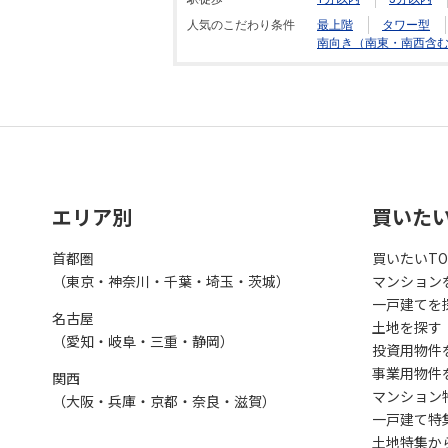
人気のこだわり条件
最上階
タワー型
南向き（南東・南西含
エリア別
買いた
首都圏
買いたいTO
（東京・神奈川・千葉・埼玉・茨城）
マンション
一戸建てを
名古屋
土地を探す
（愛知・岐阜・三重・静岡）
投資用物件
事業用物件
関西
マンション
（大阪・兵庫・京都・奈良・滋賀）
一戸建て特
土地特集か