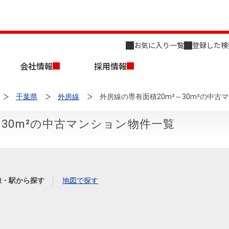
お気に入り一覧
登録した検
会社情報
採用情報
千葉県
外房線
外房線の専有面積20m²～30m²の中古
～30m²の中古マンション物件一覧
店舗のご案内（名古屋）
会社概要
キャリア採用情報
新築・中古一戸建てを探す
売却相談
線・駅から探す
地図で探す
組織図
事業用物件を探す