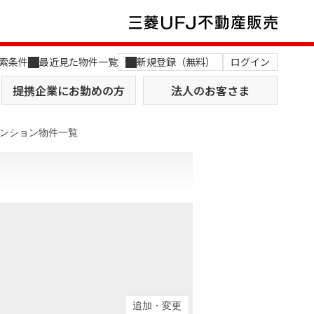
索条件
最近見た物件一覧
新規登録（無料）
ログイン
提携企業にお勤めの方
法人のお客さま
マンション物件一覧
店舗のご案内（関西）
MUFG Way
土地を探す
AI不動産査定
役員一覧
おすすめ物件から探す
追加・変更