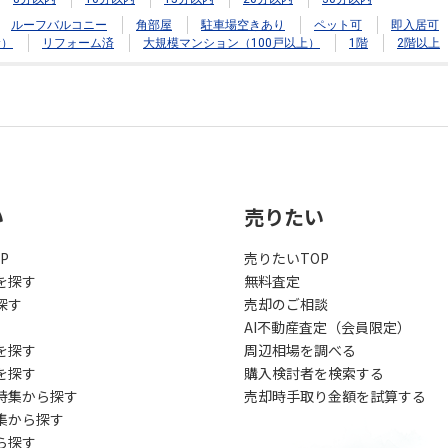
ルーフバルコニー
角部屋
駐車場空きあり
ペット可
即入居可
む）
リフォーム済
大規模マンション（100戸以上）
1階
2階以上
い
売りたい
P
売りたいTOP
を探す
無料査定
探す
売却のご相談
AI不動産査定（会員限定）
を探す
周辺相場を調べる
を探す
購入検討者を検索する
特集から探す
売却時手取り金額を試算する
集から探す
ら探す