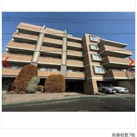
画像枚数7枚