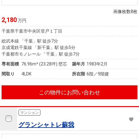
住まいと
ック）
購入ガイ
暮らしの
ド
画像枚数8枚
税金の本
2,180
万円
（電子ブ
千葉県千葉市中央区登戸１丁目
ック）
総武本線 「千葉」駅 徒歩7分
京成電鉄千葉線 「新千葉」駅 徒歩5分
千葉都市モノレール 「千葉」駅 徒歩7分
専有面積
76.96m²
(23.28坪)
壁芯
築年月
1983年2月
間取り
4LDK
所在階
6階／9階建
この物件にお問い合わせ
マンション
グランシャトレ蘇我