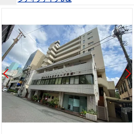
を探
本社地
ニュース
沿革
す
売却
会員ページ
図
リリース
投
時手
事業
資
取り
用物
会社案内
閉じる
用
金額
件を
（電子ブ
物
試算
探す
ック版）
件
を
売却向け
周辺相場
住まい1プ
探
サービス
検索
ラス（お
す
役立ちコ
ラム）
購入向け
住宅ロー
住まい1プ
住まいと
売却ガイ
サービス
ンシミュ
ラス（お
暮らしの
ド
レーショ
役立ちコ
税金の本
ン
ラム）
（電子ブ