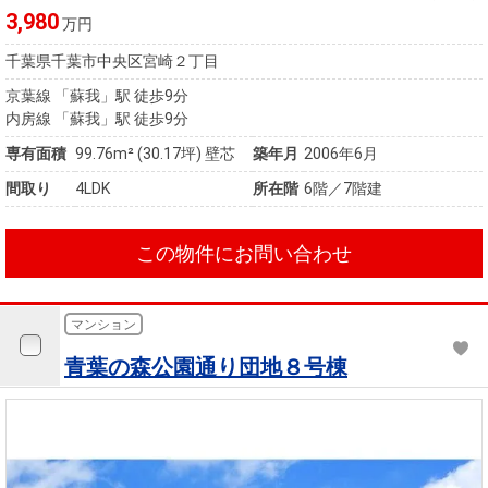
3,980
万円
千葉県千葉市中央区宮崎２丁目
京葉線 「蘇我」駅 徒歩9分
内房線 「蘇我」駅 徒歩9分
専有面積
99.76m²
(30.17坪)
壁芯
築年月
2006年6月
間取り
4LDK
所在階
6階／7階建
この物件にお問い合わせ
マンション
青葉の森公園通り団地８号棟