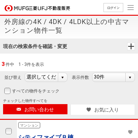
ログイン
外房線の4K / 4DK / 4LDK以上の中古マ
買いたい
ンション物件一覧
売りたい
現在の検索条件を確認・変更
店舗案内
3
件中
1 - 3件を表示
買いたいTOP
売りたいTOP
店舗案内TOP
会社情報TOP
採用情報TOP
並び替え
表示件数
会社情報
すべての物件をチェック
採用情報
店舗のご
ごあいさ
新卒採用
店舗のご
会社概
キャリア
店舗のご
MUFG
中古
無
新
売
A
チェックした
物件すべてを
案内（首
つ
情報
案内（名
要
採用情報
案内（関
Way
マン
料
築・
却
お問い合わせ
お気に入り
都圏）
古屋）
西）
法人のお客さま
ショ
査
中古
相
経営ビジ
役員一
組織図
ンを
定
一戸
談
マンション
ョン
覧
探す
建て
提携企業にお勤めの方
シティファイブＢ棟