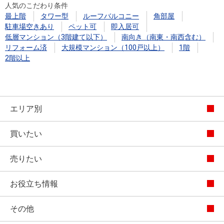
人気のこだわり条件
最上階
タワー型
ルーフバルコニー
角部屋
駐車場空きあり
ペット可
即入居可
低層マンション（3階建て以下）
南向き（南東・南西含む）
リフォーム済
大規模マンション（100戸以上）
1階
2階以上
エリア別
買いたい
売りたい
お役立ち情報
その他