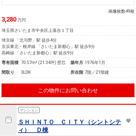
住まいと
ック）
購入ガイ
暮らしの
ド
画像枚数49枚
税金の本
3,280
万円
（電子ブ
埼玉県さいたま市中央区上落合１丁目
ック）
埼京線 「北与野」駅 徒歩4分
京浜東北・根岸線 「さいたま新都心」駅 徒歩9分
高崎線 「さいたま新都心」駅 徒歩9分
専有面積
70.57m²
(21.34坪)
壁芯
築年月
1976年1月
間取り
3LDK
所在階
7階／21階建
この物件にお問い合わせ
マンション
ＳＨＩＮＴＯ ＣＩＴＹ（シントシテ
ィ） Ｄ棟