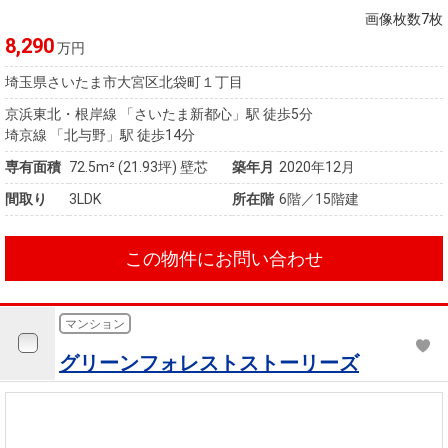
画像枚数7枚
8,290
万円
埼玉県さいたま市大宮区北袋町１丁目
京浜東北・根岸線 「さいたま新都心」駅 徒歩5分
埼京線 「北与野」駅 徒歩14分
専有面積
72.5m²
(21.93坪)
壁芯
築年月
2020年12月
間取り
3LDK
所在階
6階／15階建
この物件にお問い合わせ
マンション
グリーンフォレストストーリーズ