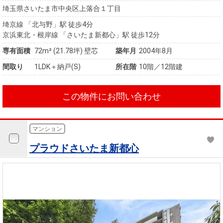
埼玉県さいたま市中央区上落合１丁目
埼京線 「北与野」駅 徒歩4分
京浜東北・根岸線 「さいたま新都心」駅 徒歩12分
専有面積
72m²
(21.78坪)
壁芯
築年月
2004年8月
間取り
1LDK＋納戸(S)
所在階
10階／12階建
この物件にお問い合わせ
マンション
プラウドさいたま新都心