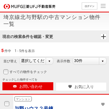
ログイン
埼京線北与野駅の中古マンション物件
買いたい
一覧
売りたい
現在の検索条件を確認・変更
店舗案内
5
件中
1 - 5件を表示
買いたいTOP
売りたいTOP
店舗案内TOP
会社情報TOP
採用情報TOP
並び替え
表示件数
会社情報
すべての物件をチェック
採用情報
店舗のご
ごあいさ
新卒採用
店舗のご
会社概
キャリア
店舗のご
MUFG
中古
無
新
売
A
チェックした
物件すべてを
案内（首
つ
情報
案内（名
要
採用情報
案内（関
Way
マン
料
築・
却
お問い合わせ
お気に入り
都圏）
古屋）
西）
法人のお客さま
ショ
査
中古
相
経営ビジ
役員一
組織図
ンを
定
一戸
談
マンション
ョン
覧
探す
建て
提携企業にお勤めの方
与野ハウス２号棟