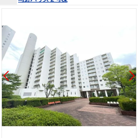
を探
本社地
ニュース
沿革
す
売却
会員ページ
図
リリース
投
時手
事業
資
取り
用物
会社案内
閉じる
用
金額
件を
（電子ブ
物
試算
探す
ック版）
件
を
売却向け
周辺相場
住まい1プ
探
サービス
検索
ラス（お
す
役立ちコ
ラム）
購入向け
住宅ロー
住まい1プ
住まいと
売却ガイ
サービス
ンシミュ
ラス（お
暮らしの
ド
レーショ
役立ちコ
税金の本
ン
ラム）
（電子ブ