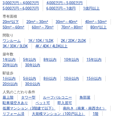
3,000万円～4,000万円
4,000万円～5,000万円
5,000万円～6,000万円
6,000万円～1億円
1億円以上
専有面積
20m²以下
20m²～30m²
30m²～40m²
40m²～50m²
50m²～60m²
60m²～70m²
70m²～80m²
80m²以上
間取り
ワンルーム
1K / 1DK / 1LDK
2K / 2DK / 2LDK
3K / 3DK / 3LDK
4K / 4DK / 4LDK以上
築年数
1年以内
5年以内
8年以内
10年以内
15年以内
20年以内
30年以内
駅徒歩
1分以内
5分以内
8分以内
10分以内
15分以内
20分以内
30分以内
人気のこだわり条件
最上階
タワー型
ルーフバルコニー
角部屋
駐車場空きあり
ペット可
即入居可
低層マンション（3階建て以下）
南向き（南東・南西含む）
リフォーム済
大規模マンション（100戸以上）
1階