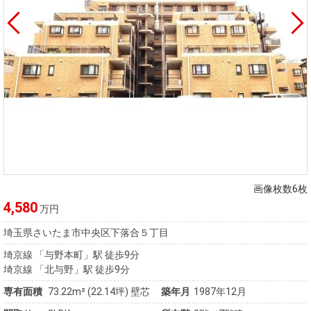
画像枚数6枚
4,580
万円
埼玉県さいたま市中央区下落合５丁目
埼京線 「与野本町」駅 徒歩9分
埼京線 「北与野」駅 徒歩9分
専有面積
73.22m²
(22.14坪)
壁芯
築年月
1987年12月