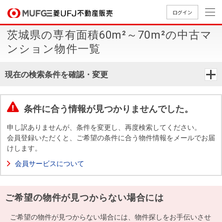
ログイン
茨城県の専有面積60m²～70m²の中古マ
買いたい
ンション物件一覧
売りたい
現在の検索条件を確認・変更
店舗案内
買いたいTOP
売りたいTOP
店舗案内TOP
会社情報TOP
採用情報TOP
条件に合う情報が見つかりませんでした。
会社情報
申し訳ありませんが、条件を変更し、再度検索してください。
会員登録いただくと、ご希望の条件に合う物件情報をメールでお届
けします。
採用情報
店舗のご
ごあいさ
新卒採用
店舗のご
会社概
キャリア
店舗のご
MUFG
中古
無
新
売
A
会員サービスについて
案内（首
つ
情報
案内（名
要
採用情報
案内（関
Way
マン
料
築・
却
都圏）
古屋）
西）
法人のお客さま
ショ
査
中古
相
経営ビジ
役員一
ご希望の物件が見つからない場合には
組織図
ンを
定
一戸
談
ョン
覧
探す
建て
提携企業にお勤めの方
ご希望の物件が見つからない場合には、物件探しをお手伝いさせ