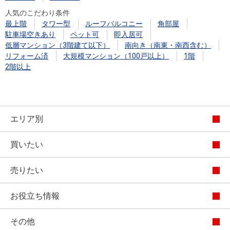
人気のこだわり条件
最上階
タワー型
ルーフバルコニー
角部屋
駐車場空きあり
ペット可
即入居可
低層マンション（3階建て以下）
南向き（南東・南西含む）
リフォーム済
大規模マンション（100戸以上）
1階
2階以上
エリア別
買いたい
売りたい
お役立ち情報
その他