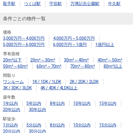
住まいと
ック）
購入ガイ
取手駅
つくば駅
守谷駅
万博記念公園駅
牛久駅
暮らしの
ド
税金の本
条件ごとの物件一覧
（電子ブ
価格
ック）
3,000万円～4,000万円
4,000万円～5,000万円
5,000万円～6,000万円
6,000万円～1億円
1億円以上
専有面積
20m²以下
20m²～30m²
30m²～40m²
40m²～50m²
50m²～60m²
60m²～70m²
70m²～80m²
80m²以上
間取り
ワンルーム
1K / 1DK / 1LDK
2K / 2DK / 2LDK
3K / 3DK / 3LDK
4K / 4DK / 4LDK以上
築年数
1年以内
5年以内
8年以内
10年以内
15年以内
20年以内
30年以内
駅徒歩
1分以内
5分以内
8分以内
10分以内
15分以内
20分以内
30分以内