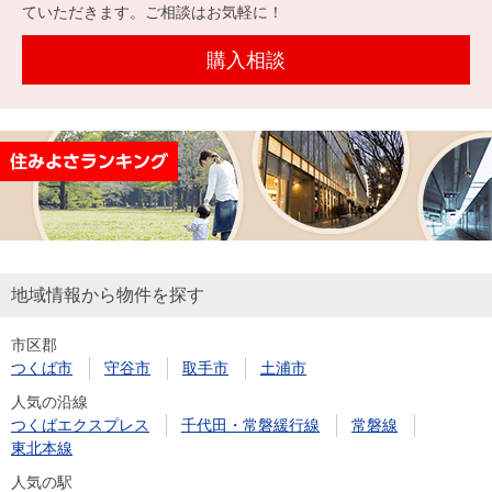
を探
ていただきます。ご相談はお気軽に！
本社地
ニュース
沿革
す
売却
会員ページ
図
リリース
購入相談
投
時手
事業
資
取り
用物
会社案内
閉じる
用
金額
件を
（電子ブ
物
試算
探す
ック版）
件
を
売却向け
周辺相場
住まい1プ
探
サービス
検索
ラス（お
す
役立ちコ
地域情報から物件を探す
ラム）
市区郡
購入向け
住宅ロー
住まい1プ
つくば市
守谷市
取手市
土浦市
住まいと
売却ガイ
サービス
ンシミュ
ラス（お
人気の沿線
暮らしの
ド
レーショ
役立ちコ
つくばエクスプレス
千代田・常磐緩行線
常磐線
税金の本
ン
ラム）
東北本線
（電子ブ
人気の駅