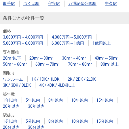
住まいと
ック）
購入ガイ
取手駅
つくば駅
守谷駅
万博記念公園駅
牛久駅
暮らしの
ド
税金の本
条件ごとの物件一覧
（電子ブ
価格
ック）
3,000万円～4,000万円
4,000万円～5,000万円
5,000万円～6,000万円
6,000万円～1億円
1億円以上
専有面積
20m²以下
20m²～30m²
30m²～40m²
40m²～50m²
50m²～60m²
60m²～70m²
70m²～80m²
80m²以上
間取り
ワンルーム
1K / 1DK / 1LDK
2K / 2DK / 2LDK
3K / 3DK / 3LDK
4K / 4DK / 4LDK以上
築年数
1年以内
5年以内
8年以内
10年以内
15年以内
20年以内
30年以内
駅徒歩
1分以内
5分以内
8分以内
10分以内
15分以内
20分以内
30分以内