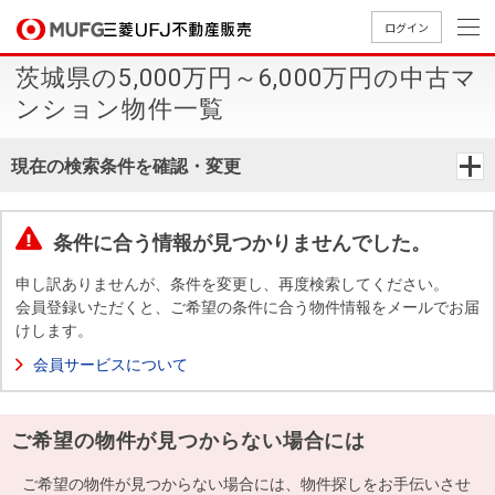
ログイン
茨城県の5,000万円～6,000万円の中古マ
買いたい
ンション物件一覧
売りたい
現在の検索条件を確認・変更
店舗案内
買いたいTOP
売りたいTOP
店舗案内TOP
会社情報TOP
採用情報TOP
条件に合う情報が見つかりませんでした。
会社情報
申し訳ありませんが、条件を変更し、再度検索してください。
会員登録いただくと、ご希望の条件に合う物件情報をメールでお届
けします。
採用情報
店舗のご
ごあいさ
新卒採用
店舗のご
会社概
キャリア
店舗のご
MUFG
中古
無
新
売
A
会員サービスについて
案内（首
つ
情報
案内（名
要
採用情報
案内（関
Way
マン
料
築・
却
都圏）
古屋）
西）
法人のお客さま
ショ
査
中古
相
経営ビジ
役員一
ご希望の物件が見つからない場合には
組織図
ンを
定
一戸
談
ョン
覧
探す
建て
提携企業にお勤めの方
ご希望の物件が見つからない場合には、物件探しをお手伝いさせ