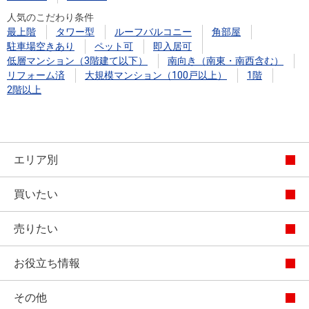
人気のこだわり条件
最上階
タワー型
ルーフバルコニー
角部屋
駐車場空きあり
ペット可
即入居可
低層マンション（3階建て以下）
南向き（南東・南西含む）
リフォーム済
大規模マンション（100戸以上）
1階
2階以上
エリア別
買いたい
売りたい
お役立ち情報
その他