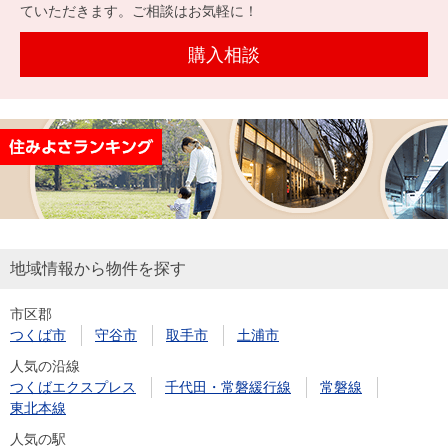
を探
ていただきます。ご相談はお気軽に！
本社地
ニュース
沿革
す
売却
会員ページ
図
リリース
購入相談
投
時手
事業
資
取り
用物
会社案内
閉じる
用
金額
件を
（電子ブ
物
試算
探す
ック版）
件
を
売却向け
周辺相場
住まい1プ
探
サービス
検索
ラス（お
す
役立ちコ
地域情報から物件を探す
ラム）
市区郡
購入向け
住宅ロー
住まい1プ
つくば市
守谷市
取手市
土浦市
住まいと
売却ガイ
サービス
ンシミュ
ラス（お
人気の沿線
暮らしの
ド
レーショ
役立ちコ
つくばエクスプレス
千代田・常磐緩行線
常磐線
税金の本
ン
ラム）
東北本線
（電子ブ
人気の駅