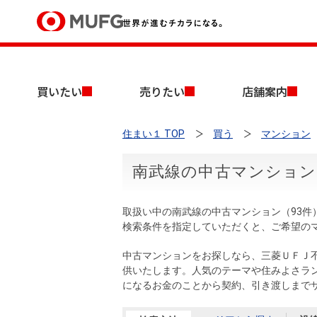
買いたい
買いたい
売りたい
店舗案内
売りたい
住まい１ TOP
買う
マンション
店舗案内
買いたいTOP
売りたいTOP
店舗案内TOP
会社情報TOP
採用情報TOP
南武線の中古マンション
会社情報
取扱い中の南武線の中古マンション（93件
採用情報
検索条件を指定していただくと、ご希望の
店舗のご案内（首都圏）
ごあいさつ
新卒採用情報
中古マンションを探す
無料査定
中古マンションをお探しなら、三菱ＵＦＪ
法人のお客さま
供いたします。人気のテーマや住みよさラ
経営ビジョン
になるお金のことから契約、引き渡しまで
投資用物件を探す
売却時手取り金額試算
提携企業にお勤めの方