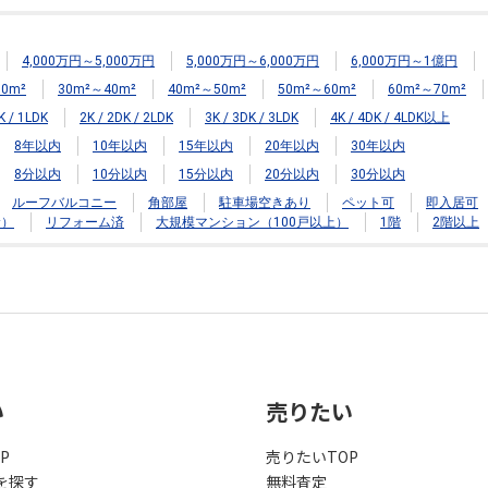
4,000万円～5,000万円
5,000万円～6,000万円
6,000万円～1億円
0m²
30m²～40m²
40m²～50m²
50m²～60m²
60m²～70m²
K / 1LDK
2K / 2DK / 2LDK
3K / 3DK / 3LDK
4K / 4DK / 4LDK以上
8年以内
10年以内
15年以内
20年以内
30年以内
8分以内
10分以内
15分以内
20分以内
30分以内
ルーフバルコニー
角部屋
駐車場空きあり
ペット可
即入居可
む）
リフォーム済
大規模マンション（100戸以上）
1階
2階以上
い
売りたい
P
売りたいTOP
を探す
無料査定