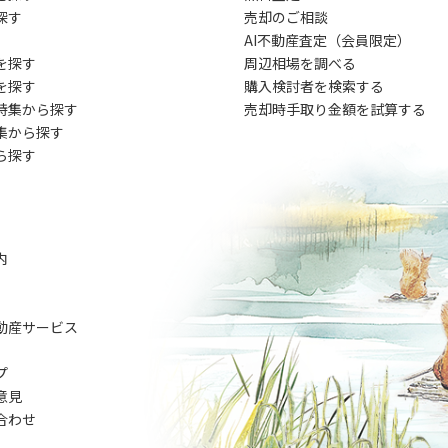
探す
売却のご相談
AI不動産査定（会員限定）
を探す
周辺相場を調べる
を探す
購入検討者を検索する
特集から探す
売却時手取り金額を試算する
集から探す
ら探す
内
動産サービス
プ
意見
合わせ