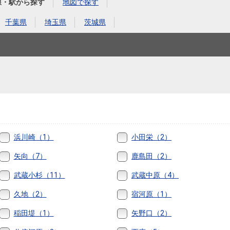
本社地図
線・駅から探す
地図で探す
千葉県
埼玉県
茨城県
住宅ローンシミュレーション
周辺相場検索
購入ガイド
売却ガイド
浜川崎（1）
小田栄（2）
矢向（7）
鹿島田（2）
武蔵小杉（11）
武蔵中原（4）
久地（2）
宿河原（1）
稲田堤（1）
矢野口（2）