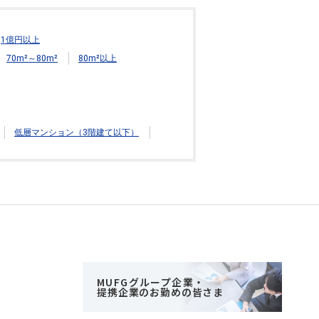
1億円以上
70m²～80m²
80m²以上
低層マンション（3階建て以下）
MUFGグループ企業・
提携企業のお勤めの皆さま