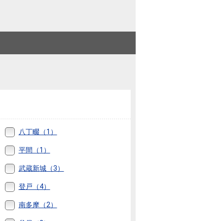
ニュースリリース
住まい1プラス（お役立ちコラム）
住まい1プラス（お役立ちコラム）
閉じる
八丁畷（1）
平間（1）
武蔵新城（3）
登戸（4）
南多摩（2）