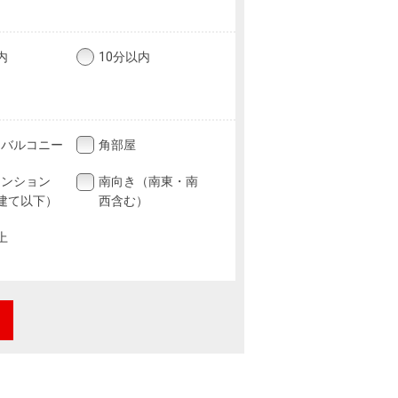
内
10分以内
フバルコニー
角部屋
マンション
南向き（南東・南
建て以下）
西含む）
上