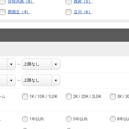
分倍河原（8）
西府（5）
西国立（4）
立川（6）
～
～
ーム
1K / 1DK / 1LDK
2K / 2DK / 2LDK
3K / 3
し
1年以内
5年以内
8年以