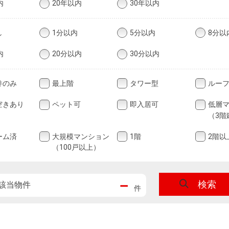
内
20年以内
30年以内
し
1分以内
5分以内
8分以
内
20分以内
30分以内
件のみ
最上階
タワー型
ルー
空きあり
ペット可
即入居可
低層
（3階
ーム済
大規模マンション
1階
2階以
（100戸以上）
－
検索
該当物件
件