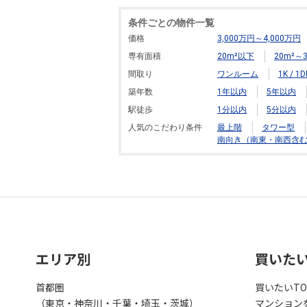
条件ごとの物件一覧
価格
3,000万円～4,000万円
専有面積
20m²以下
20m²～3
間取り
ワンルーム
1K / 1D
築年数
1年以内
5年以内
駅徒歩
1分以内
5分以内
人気のこだわり条件
最上階
タワー型
南向き（南東・南西含
エリア別
買いた
首都圏
買いたいTO
（東京・神奈川・千葉・埼玉・茨城）
マンション