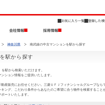
お気に入り一覧
登録した検
会社情報
採用情報
神奈川県
南武線の中古マンションを駅から探す
を駅から探す
）を駅から検索いただけます。
マンション情報をご提供いたします。
店舗のご案内（名古屋）
会社概要
キャリア採用情報
新築・中古一戸建てを探す
売却相談
不動産販売にお任せください。三菱ＵＦＪフィナンシャルグループなら
ンキング、こだわり条件からあなたのご希望に合う物件を検索すること
組織図
サポートいたします。
事業用物件を探す