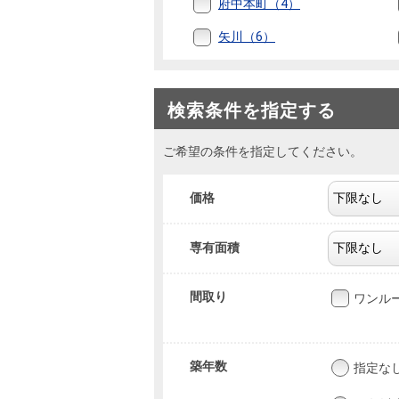
府中本町（4）
矢川（6）
検索条件を指定する
ご希望の条件を指定してください。
価格
専有面積
間取り
ワンル
築年数
指定な