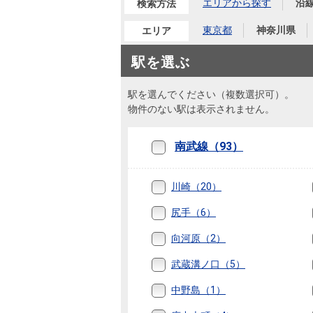
沿革
エリアから探す
沿
検索方法
東京都
神奈川県
エリア
会員ページ
会社案内（電子ブック版）
購入向けサービス
売却向けサービス
駅を選ぶ
駅を選んでください（複数選択可）。
住まいと暮らしの税金の本（電子ブック）
住まいと暮らしの税金の本（電子ブック）
物件のない駅は表示されません。
南武線（93）
川崎（20）
尻手（6）
向河原（2）
武蔵溝ノ口（5）
中野島（1）