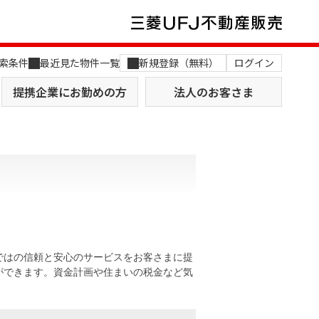
索条件
最近見た物件一覧
新規登録（無料）
ログイン
提携企業にお勤めの方
法人のお客さま
店舗のご案内（関西）
MUFG Way
土地を探す
AI不動産査定
ではの信頼と安心のサービスをお客さまに提
ができます。資金計画や住まいの税金など気
役員一覧
おすすめ物件から探す