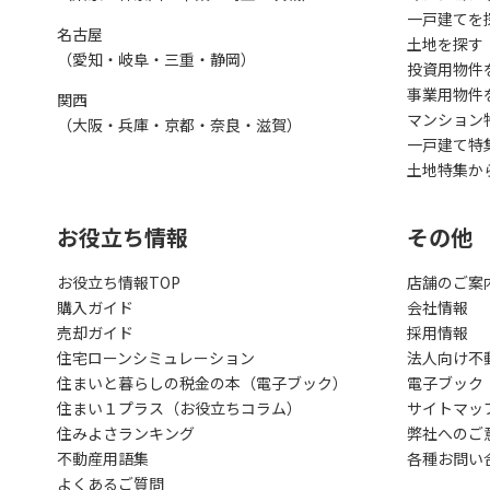
一戸建てを
名古屋
土地を探す
（愛知・岐阜・三重・静岡）
投資用物件
事業用物件
関西
マンション
（大阪・兵庫・京都・奈良・滋賀）
一戸建て特
土地特集か
お役立ち情報
その他
お役立ち情報TOP
店舗のご案
購入ガイド
会社情報
売却ガイド
採用情報
住宅ローンシミュレーション
法人向け不
住まいと暮らしの税金の本（電子ブック）
電子ブック
住まい１プラス（お役立ちコラム）
サイトマッ
住みよさランキング
弊社へのご
不動産用語集
各種お問い
よくあるご質問