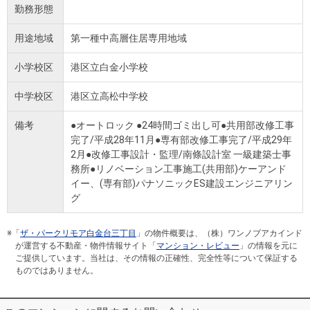
勤務形態
用途地域
第一種中高層住居専用地域
小学校区
港区立白金小学校
中学校区
港区立高松中学校
備考
●オートロック ●24時間ゴミ出し可●共用部改修工事
完了/平成28年11月●専有部改修工事完了/平成29年
2月●改修工事設計・監理/南條設計室 一級建築士事
務所●リノベーション工事施工(共用部)ケーアンド
イー、(専有部)パナソニックES建設エンジニアリン
グ
※「
ザ・パークリモア白金台三丁目
」の物件概要は、（株）ワンノブアカインド
が運営する不動産・物件情報サイト「
マンション・レビュー
」の情報を元に
ご提供しています。当社は、その情報の正確性、完全性等について保証する
ものではありません。