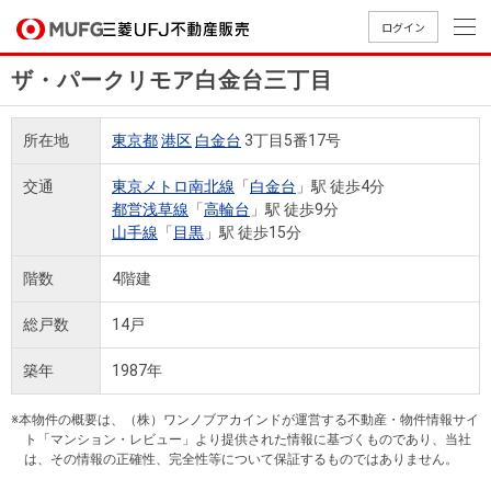
ログイン
ザ・パークリモア白金台三丁目
買いたい
所在地
東京都
港区
白金台
3丁目5番17号
売りたい
交通
東京メトロ南北線
「
白金台
」駅 徒歩4分
都営浅草線
「
高輪台
」駅 徒歩9分
店舗案内
山手線
「
目黒
」駅 徒歩15分
買いたいTOP
売りたいTOP
店舗案内TOP
会社情報TOP
採用情報TOP
階数
4階建
会社情報
総戸数
14戸
採用情報
店舗のご
ごあいさ
新卒採用
店舗のご
会社概
キャリア
店舗のご
MUFG
中古
無
新
売
A
築年
1987年
案内（首
つ
情報
案内（名
要
採用情報
案内（関
Way
マン
料
築・
却
都圏）
古屋）
西）
法人のお客さま
ショ
査
中古
相
※本物件の概要は、（株）ワンノブアカインドが運営する不動産・物件情報サイ
経営ビジ
役員一
組織図
ト「マンション・レビュー」より提供された情報に基づくものであり、当社
ンを
定
一戸
談
は、その情報の正確性、完全性等について保証するものではありません。
ョン
覧
探す
建て
提携企業にお勤めの方