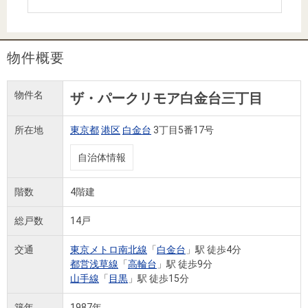
住まいと
ック）
購入ガイ
暮らしの
ド
税金の本
物件概要
（電子ブ
ック）
物件名
ザ・パークリモア白金台三丁目
所在地
東京都
港区
白金台
3丁目5番17号
自治体情報
階数
4階建
総戸数
14戸
交通
東京メトロ南北線
「
白金台
」駅 徒歩4分
都営浅草線
「
高輪台
」駅 徒歩9分
山手線
「
目黒
」駅 徒歩15分
築年
1987年