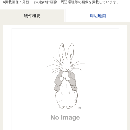
※掲載画像：外観・その他物件画像・周辺環境等の画像を掲載しています。
を探
本社地
ニュース
沿革
す
売却
会員ページ
図
リリース
物件概要
周辺地図
投
時手
事業
資
取り
用物
会社案内
閉じる
用
金額
件を
（電子ブ
物
試算
探す
ック版）
件
を
売却向け
周辺相場
住まい1プ
探
サービス
検索
ラス（お
す
役立ちコ
ラム）
購入向け
住宅ロー
住まい1プ
住まいと
売却ガイ
サービス
ンシミュ
ラス（お
暮らしの
ド
レーショ
役立ちコ
税金の本
ン
ラム）
（電子ブ