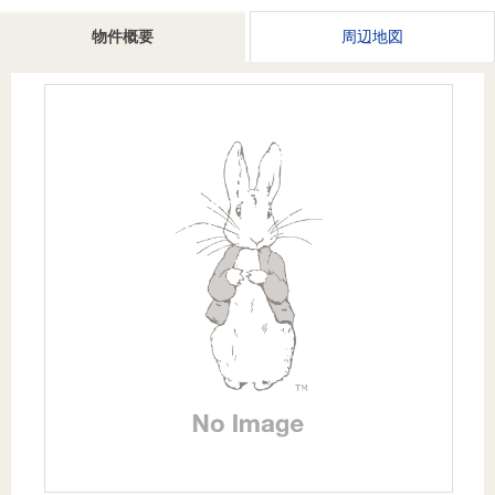
を探
本社地
ニュース
沿革
物件概要
周辺地図
す
売却
会員ページ
図
リリース
投
時手
事業
資
取り
用物
会社案内
閉じる
用
金額
件を
（電子ブ
物
試算
探す
ック版）
件
を
売却向け
周辺相場
住まい1プ
探
サービス
検索
ラス（お
す
役立ちコ
ラム）
購入向け
住宅ロー
住まい1プ
住まいと
売却ガイ
サービス
ンシミュ
ラス（お
暮らしの
ド
レーショ
役立ちコ
税金の本
ン
ラム）
（電子ブ