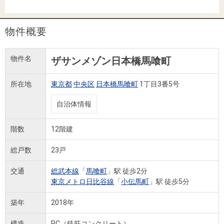
住まいと
ック）
購入ガイ
暮らしの
ド
税金の本
物件概要
（電子ブ
ック）
物件名
ザサンメゾン日本橋馬喰町
所在地
東京都
中央区
日本橋馬喰町
1丁目3番5号
自治体情報
階数
12階建
総戸数
23戸
交通
総武本線
「
馬喰町
」駅 徒歩2分
東京メトロ日比谷線
「
小伝馬町
」駅 徒歩5分
築年
2018年
構造
RC（鉄筋コンクリート）