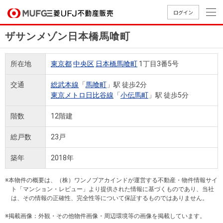
ログイン
ザサンメゾン日本橋馬喰町
買いたい
所在地
東京都
中央区
日本橋馬喰町
1丁目3番5号
売りたい
交通
総武本線
「
馬喰町
」駅 徒歩2分
東京メトロ日比谷線
「
小伝馬町
」駅 徒歩5分
店舗案内
買いたいTOP
売りたいTOP
店舗案内TOP
会社情報TOP
採用情報TOP
階数
12階建
会社情報
総戸数
23戸
採用情報
築年
2018年
店舗のご
ごあいさ
新卒採用
店舗のご
会社概
キャリア
店舗のご
MUFG
中古
無
新
売
A
案内（首
つ
情報
案内（名
要
採用情報
案内（関
Way
マン
料
築・
却
※本物件の概要は、（株）ワンノブアカインドが運営する不動産・物件情報サイ
都圏）
古屋）
西）
法人のお客さま
ショ
査
中古
相
ト「マンション・レビュー」より提供された情報に基づくものであり、当社
経営ビジ
役員一
は、その情報の正確性、完全性等について保証するものではありません。
組織図
ンを
定
一戸
談
ョン
覧
探す
建て
※掲載画像：外観・その他物件画像・周辺環境等の画像を掲載しています。
提携企業にお勤めの方