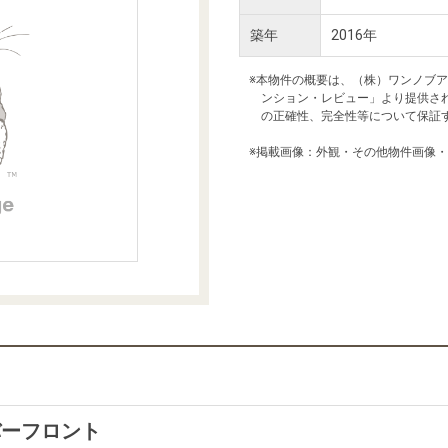
本社地図
築年
2016年
※本物件の概要は、（株）ワンノブ
住宅ローンシミュレーション
周辺相場検索
ンション・レビュー」より提供さ
の正確性、完全性等について保証
購入ガイド
売却ガイド
※掲載画像：外観・その他物件画像
バーフロント