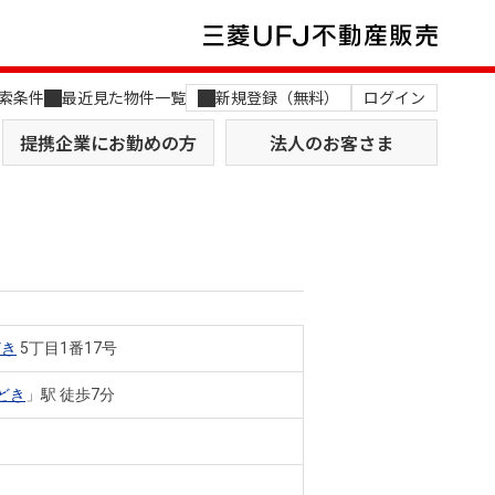
索条件
最近見た物件一覧
新規登録（無料）
ログイン
提携企業にお勤めの方
法人のお客さま
どき
5丁目1番17号
店舗のご案内（関西）
MUFG Way
土地を探す
AI不動産査定
どき
」駅 徒歩7分
役員一覧
おすすめ物件から探す