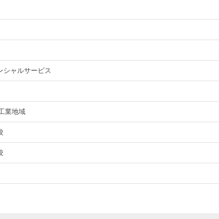
ンシャルサービス
工業地域
校
校