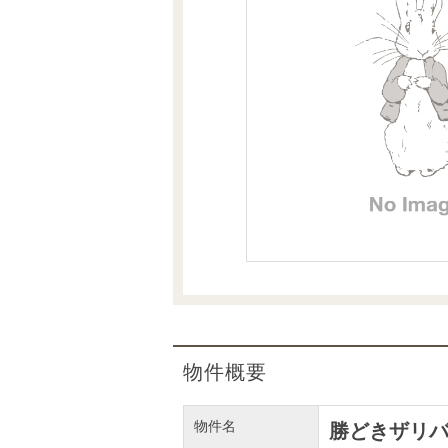
沿革
会員ページ
会社案内（電子ブック版）
購入向けサービス
売却向けサービス
住まいと暮らしの税金の本（電子ブック）
住まいと暮らしの税金の本（電子ブック）
物件概要
物件名
勝どきザリ