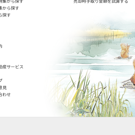
特集から探す
売却時手取り金額を試算する
集から探す
ら探す
内
動産サービス
プ
意見
合わせ