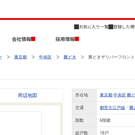
お気に入り一覧
登録した検
会社情報
採用情報
ー
東京都
中央区
勝どき
勝どきザリバーフロント
周辺地図
所在地
東京都
中央区
勝
店舗のご案内（名古屋）
会社概要
キャリア採用情報
新築・中古一戸建てを探す
売却相談
交通
都営大江戸線
「
勝
組織図
階数
6階建
事業用物件を探す
総戸数
18戸