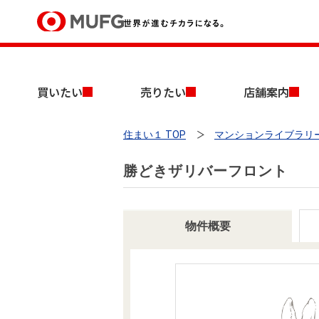
買いたい
買いたい
売りたい
店舗案内
売りたい
住まい１ TOP
マンションライブラリ
店舗案内
買いたいTOP
売りたいTOP
店舗案内TOP
会社情報TOP
採用情報TOP
勝どきザリバーフロント
会社情報
採用情報
物件概要
店舗のご案内（首都圏）
ごあいさつ
新卒採用情報
中古マンションを探す
無料査定
法人のお客さま
経営ビジョン
投資用物件を探す
売却時手取り金額試算
提携企業にお勤めの方