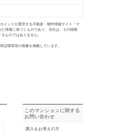
ニュースリリース
アカインドが運営する不動産・物件情報サイト「マ
住まい1プラス（お役立ちコラム）
住まい1プラス（お役立ちコラム）
れた情報に基づくものであり、当社は、その情報
閉じる
するものではありません。
・周辺環境等の画像を掲載しています。
このマンションに関する
お問い合わせ
購入をお考えの方