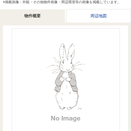
※掲載画像：外観・その他物件画像・周辺環境等の画像を掲載しています。
を探
本社地
ニュース
沿革
す
売却
会員ページ
図
リリース
物件概要
周辺地図
投
時手
事業
資
取り
用物
会社案内
閉じる
用
金額
件を
（電子ブ
物
試算
探す
ック版）
件
を
売却向け
周辺相場
住まい1プ
探
サービス
検索
ラス（お
す
役立ちコ
ラム）
購入向け
住宅ロー
住まい1プ
住まいと
売却ガイ
サービス
ンシミュ
ラス（お
暮らしの
ド
レーショ
役立ちコ
税金の本
ン
ラム）
（電子ブ