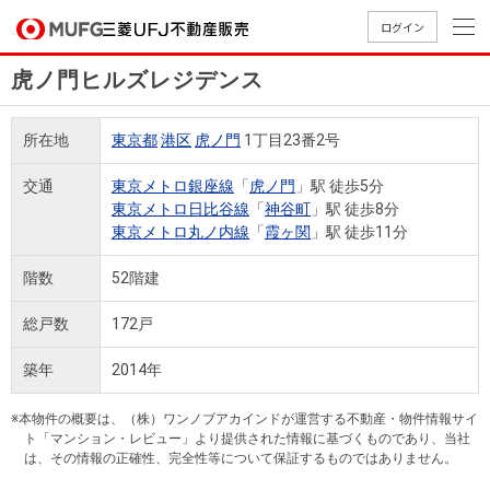
ログイン
虎ノ門ヒルズレジデンス
買いたい
所在地
東京都
港区
虎ノ門
1丁目23番2号
売りたい
交通
東京メトロ銀座線
「
虎ノ門
」駅 徒歩5分
東京メトロ日比谷線
「
神谷町
」駅 徒歩8分
店舗案内
東京メトロ丸ノ内線
「
霞ヶ関
」駅 徒歩11分
買いたいTOP
売りたいTOP
店舗案内TOP
会社情報TOP
採用情報TOP
階数
52階建
会社情報
総戸数
172戸
採用情報
店舗のご
ごあいさ
新卒採用
店舗のご
会社概
キャリア
店舗のご
MUFG
中古
無
新
売
A
築年
2014年
案内（首
つ
情報
案内（名
要
採用情報
案内（関
Way
マン
料
築・
却
都圏）
古屋）
西）
法人のお客さま
ショ
査
中古
相
※本物件の概要は、（株）ワンノブアカインドが運営する不動産・物件情報サイ
経営ビジ
役員一
組織図
ト「マンション・レビュー」より提供された情報に基づくものであり、当社
ンを
定
一戸
談
は、その情報の正確性、完全性等について保証するものではありません。
ョン
覧
探す
建て
提携企業にお勤めの方