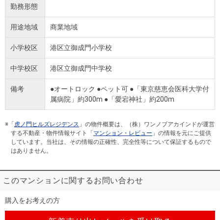
勤務形態
用途地域
商業地域
小学校区
港区立御成門小学校
中学校区
港区立御成門中学校
備考
●オートロック ●ペット可 ●「東京慈恵会医科大学付
属病院」約300m ●「愛宕神社」約200m
※「
虎ノ門ヒルズレジデンス
」の物件概要は、（株）ワンノブアカインドが運営
する不動産・物件情報サイト「
マンション・レビュー
」の情報を元にご提供
しています。当社は、その情報の正確性、完全性等について保証するもので
はありません。
このマンションに関するお問い合わせ
購入をお考えの方