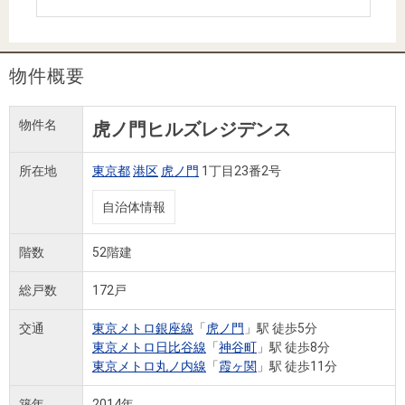
住まいと
ック）
購入ガイ
暮らしの
ド
税金の本
物件概要
（電子ブ
ック）
物件名
虎ノ門ヒルズレジデンス
所在地
東京都
港区
虎ノ門
1丁目23番2号
自治体情報
階数
52階建
総戸数
172戸
交通
東京メトロ銀座線
「
虎ノ門
」駅 徒歩5分
東京メトロ日比谷線
「
神谷町
」駅 徒歩8分
東京メトロ丸ノ内線
「
霞ヶ関
」駅 徒歩11分
築年
2014年