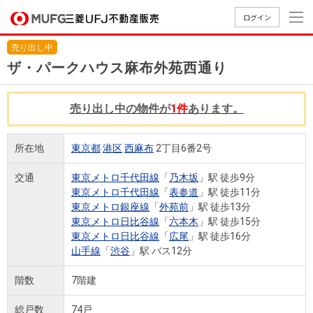
ログイン
売り出し中
買いたい
ザ・パークハウス麻布外苑西通り
売りたい
売り出し中の物件が
1件
あります。
店舗案内
所在地
東京都
港区
西麻布
2丁目6番2号
買いたいTOP
売りたいTOP
店舗案内TOP
会社情報TOP
採用情報TOP
交通
東京メトロ千代田線
「
乃木坂
」駅 徒歩9分
会社情報
東京メトロ千代田線
「
表参道
」駅 徒歩11分
東京メトロ銀座線
「
外苑前
」駅 徒歩13分
採用情報
東京メトロ日比谷線
「
六本木
」駅 徒歩15分
店舗のご
ごあいさ
新卒採用
店舗のご
会社概
キャリア
店舗のご
MUFG
中古
無
新
売
A
東京メトロ日比谷線
「
広尾
」駅 徒歩16分
案内（首
つ
情報
案内（名
要
採用情報
案内（関
Way
マン
料
築・
却
山手線
「
渋谷
」駅 バス12分
都圏）
古屋）
西）
法人のお客さま
ショ
査
中古
相
経営ビジ
役員一
組織図
階数
7階建
ンを
定
一戸
談
ョン
覧
探す
建て
提携企業にお勤めの方
総戸数
74戸