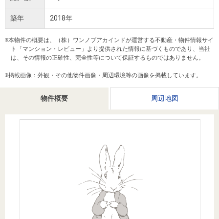
を探
本社地
ニュース
沿革
す
売却
築年
2018年
会員ページ
図
リリース
投
時手
事業
※本物件の概要は、（株）ワンノブアカインドが運営する不動産・物件情報サイ
資
取り
用物
会社案内
ト「マンション・レビュー」より提供された情報に基づくものであり、当社
閉じる
用
金額
件を
は、その情報の正確性、完全性等について保証するものではありません。
（電子ブ
物
試算
探す
ック版）
※掲載画像：外観・その他物件画像・周辺環境等の画像を掲載しています。
件
を
物件概要
周辺地図
売却向け
周辺相場
住まい1プ
探
サービス
検索
ラス（お
す
役立ちコ
ラム）
購入向け
住宅ロー
住まい1プ
住まいと
売却ガイ
サービス
ンシミュ
ラス（お
暮らしの
ド
レーショ
役立ちコ
税金の本
ン
ラム）
（電子ブ