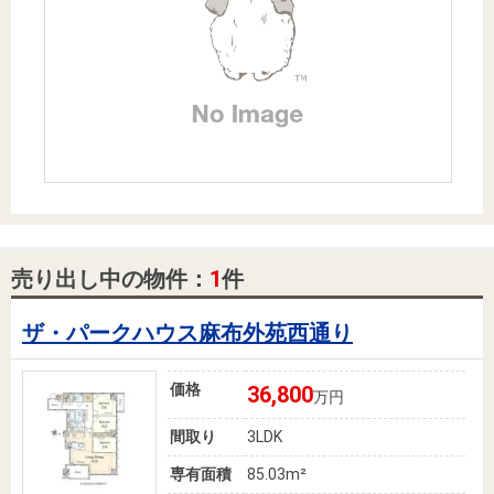
住まいと
ック）
購入ガイ
暮らしの
ド
税金の本
（電子ブ
ック）
売り出し中の物件：
1
件
ザ・パークハウス麻布外苑西通り
価格
36,800
万円
間取り
3LDK
専有面積
85.03m²