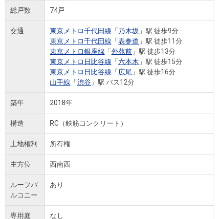
総戸数
74戸
交通
東京メトロ千代田線
「
乃木坂
」駅 徒歩9分
東京メトロ千代田線
「
表参道
」駅 徒歩11分
東京メトロ銀座線
「
外苑前
」駅 徒歩13分
東京メトロ日比谷線
「
六本木
」駅 徒歩15分
東京メトロ日比谷線
「
広尾
」駅 徒歩16分
山手線
「
渋谷
」駅 バス12分
築年
2018年
構造
RC（鉄筋コンクリート）
土地権利
所有権
主方位
西南西
ルーフバ
あり
ルコニー
専用庭
なし