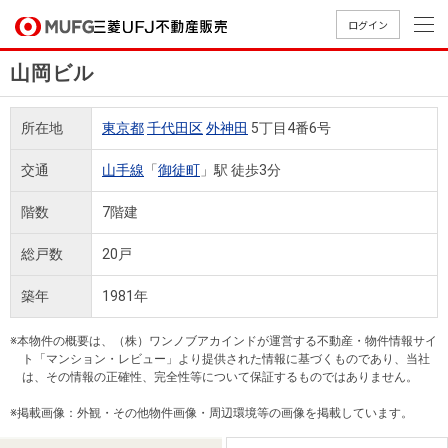
ログイン
山岡ビル
買いたい
所在地
東京都
千代田区
外神田
5丁目4番6号
売りたい
交通
山手線
「
御徒町
」駅 徒歩3分
店舗案内
階数
7階建
買いたいTOP
売りたいTOP
店舗案内TOP
会社情報TOP
採用情報TOP
総戸数
20戸
会社情報
築年
1981年
採用情報
店舗のご
ごあいさ
新卒採用
店舗のご
会社概
キャリア
店舗のご
MUFG
中古
無
新
売
A
※本物件の概要は、（株）ワンノブアカインドが運営する不動産・物件情報サイ
案内（首
つ
情報
案内（名
要
採用情報
案内（関
Way
マン
料
築・
却
ト「マンション・レビュー」より提供された情報に基づくものであり、当社
都圏）
古屋）
西）
法人のお客さま
ショ
査
中古
相
は、その情報の正確性、完全性等について保証するものではありません。
経営ビジ
役員一
組織図
ンを
定
一戸
談
※掲載画像：外観・その他物件画像・周辺環境等の画像を掲載しています。
ョン
覧
探す
建て
提携企業にお勤めの方