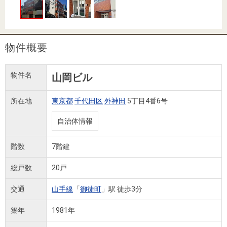
住まいと
ック）
購入ガイ
暮らしの
ド
税金の本
（電子ブ
物件概要
ック）
物件名
山岡ビル
所在地
東京都
千代田区
外神田
5丁目4番6号
自治体情報
階数
7階建
総戸数
20戸
交通
山手線
「
御徒町
」駅 徒歩3分
築年
1981年