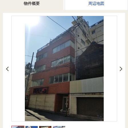
を探
物件概要
周辺地図
本社地
ニュース
沿革
す
売却
会員ページ
図
リリース
投
時手
事業
資
取り
用物
会社案内
閉じる
用
金額
件を
（電子ブ
物
試算
探す
ック版）
件
を
売却向け
周辺相場
住まい1プ
探
サービス
検索
ラス（お
す
役立ちコ
ラム）
購入向け
住宅ロー
住まい1プ
住まいと
売却ガイ
サービス
ンシミュ
ラス（お
暮らしの
ド
レーショ
役立ちコ
税金の本
ン
ラム）
（電子ブ