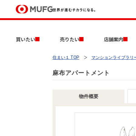
買いたい
買いたい
売りたい
店舗案内
売りたい
住まい１ TOP
マンションライブラリ
店舗案内
買いたいTOP
売りたいTOP
店舗案内TOP
会社情報TOP
採用情報TOP
麻布アパートメント
会社情報
採用情報
物件概要
店舗のご案内（首都圏）
ごあいさつ
新卒採用情報
中古マンションを探す
無料査定
法人のお客さま
経営ビジョン
投資用物件を探す
売却時手取り金額試算
提携企業にお勤めの方