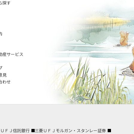
ら探す
内
動産サービス
プ
意見
合わせ
菱ＵＦＪ信託銀行
三菱ＵＦＪモルガン・スタンレー証券