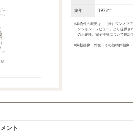
本社地図
築年
1973年
※本物件の概要は、（株）ワンノブ
住宅ローンシミュレーション
周辺相場検索
ンション・レビュー」より提供さ
の正確性、完全性等について保証
購入ガイド
売却ガイド
※掲載画像：外観・その他物件画像
トメント