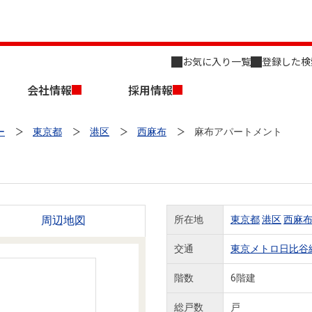
お気に入り一覧
登録した検
会社情報
採用情報
ー
東京都
港区
西麻布
麻布アパートメント
周辺地図
所在地
東京都
港区
西麻
店舗のご案内（名古屋）
会社概要
キャリア採用情報
新築・中古一戸建てを探す
売却相談
交通
東京メトロ日比谷
組織図
階数
6階建
事業用物件を探す
総戸数
戸