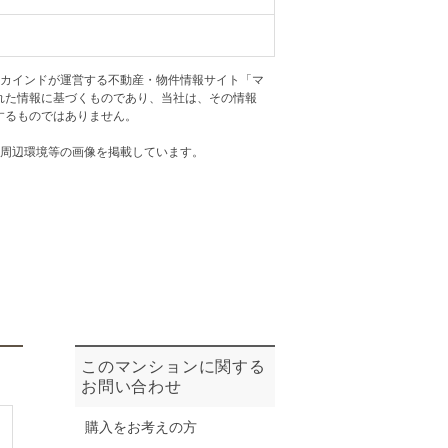
ニュースリリース
アカインドが運営する不動産・物件情報サイト「マ
住まい1プラス（お役立ちコラム）
住まい1プラス（お役立ちコラム）
れた情報に基づくものであり、当社は、その情報
閉じる
するものではありません。
・周辺環境等の画像を掲載しています。
このマンションに関する
お問い合わせ
購入をお考えの方