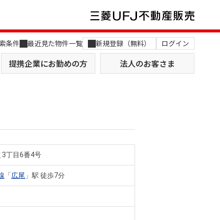
索条件
最近見た物件一覧
新規登録（無料）
ログイン
提携企業にお勤めの方
法人のお客さま
布
3丁目6番4号
店舗のご案内（関西）
MUFG Way
土地を探す
AI不動産査定
線
「
広尾
」駅 徒歩7分
役員一覧
おすすめ物件から探す