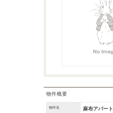
沿革
会員ページ
会社案内（電子ブック版）
購入向けサービス
売却向けサービス
住まいと暮らしの税金の本（電子ブック）
住まいと暮らしの税金の本（電子ブック）
物件概要
物件名
麻布アパー