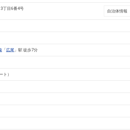
3丁目6番4号
自治体情報
線
「
広尾
」駅 徒歩7分
ート）