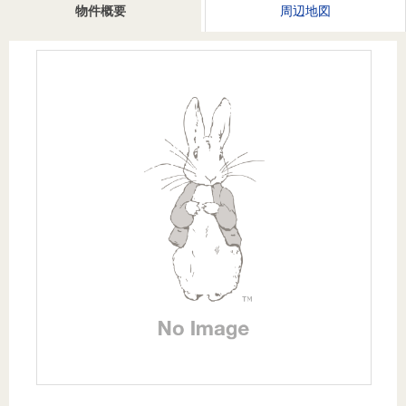
を探
物件概要
周辺地図
本社地
ニュース
沿革
す
売却
会員ページ
図
リリース
投
時手
事業
資
取り
用物
会社案内
閉じる
用
金額
件を
（電子ブ
物
試算
探す
ック版）
件
を
売却向け
周辺相場
住まい1プ
探
サービス
検索
ラス（お
す
役立ちコ
ラム）
購入向け
住宅ロー
住まい1プ
住まいと
売却ガイ
サービス
ンシミュ
ラス（お
暮らしの
ド
レーショ
役立ちコ
税金の本
ン
ラム）
（電子ブ