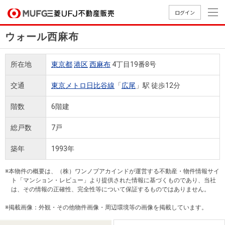
ログイン
ウォール西麻布
買いたい
所在地
東京都
港区
西麻布
4丁目19番8号
売りたい
交通
東京メトロ日比谷線
「
広尾
」駅 徒歩12分
店舗案内
階数
6階建
買いたいTOP
売りたいTOP
店舗案内TOP
会社情報TOP
採用情報TOP
総戸数
7戸
会社情報
築年
1993年
採用情報
店舗のご
ごあいさ
新卒採用
店舗のご
会社概
キャリア
店舗のご
MUFG
中古
無
新
売
A
※本物件の概要は、（株）ワンノブアカインドが運営する不動産・物件情報サイ
案内（首
つ
情報
案内（名
要
採用情報
案内（関
Way
マン
料
築・
却
ト「マンション・レビュー」より提供された情報に基づくものであり、当社
都圏）
古屋）
西）
法人のお客さま
ショ
査
中古
相
は、その情報の正確性、完全性等について保証するものではありません。
経営ビジ
役員一
組織図
ンを
定
一戸
談
※掲載画像：外観・その他物件画像・周辺環境等の画像を掲載しています。
ョン
覧
探す
建て
提携企業にお勤めの方