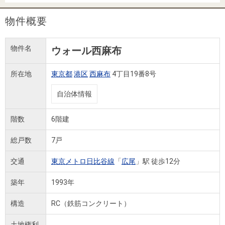
住まいと
ック）
購入ガイ
暮らしの
ド
物件概要
税金の本
（電子ブ
物件名
ウォール西麻布
ック）
所在地
東京都
港区
西麻布
4丁目19番8号
自治体情報
階数
6階建
総戸数
7戸
交通
東京メトロ日比谷線
「
広尾
」駅 徒歩12分
築年
1993年
構造
RC（鉄筋コンクリート）
土地権利