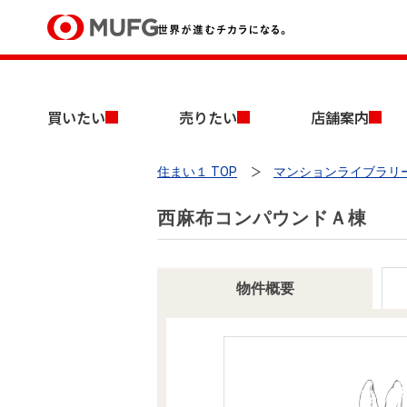
買いたい
買いたい
売りたい
店舗案内
売りたい
住まい１ TOP
マンションライブラリ
店舗案内
買いたいTOP
売りたいTOP
店舗案内TOP
会社情報TOP
採用情報TOP
西麻布コンパウンドＡ棟
会社情報
採用情報
物件概要
店舗のご案内（首都圏）
ごあいさつ
新卒採用情報
中古マンションを探す
無料査定
法人のお客さま
経営ビジョン
投資用物件を探す
売却時手取り金額試算
提携企業にお勤めの方