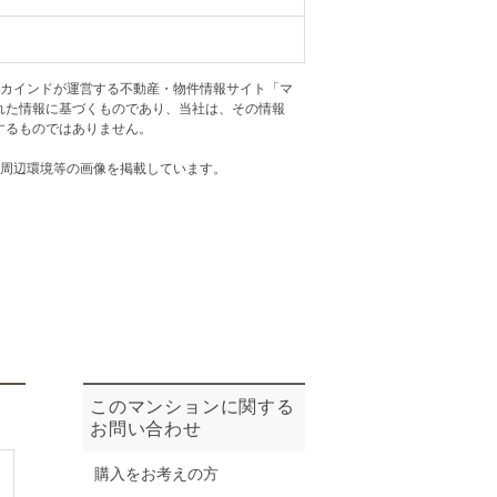
ニュースリリース
アカインドが運営する不動産・物件情報サイト「マ
住まい1プラス（お役立ちコラム）
住まい1プラス（お役立ちコラム）
れた情報に基づくものであり、当社は、その情報
閉じる
するものではありません。
・周辺環境等の画像を掲載しています。
このマンションに関する
お問い合わせ
購入をお考えの方