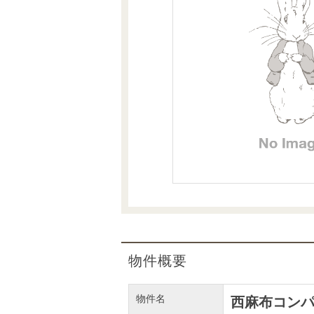
沿革
会員ページ
会社案内（電子ブック版）
購入向けサービス
売却向けサービス
住まいと暮らしの税金の本（電子ブック）
住まいと暮らしの税金の本（電子ブック）
物件概要
物件名
西麻布コン