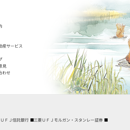
内
動産サービス
プ
意見
合わせ
菱ＵＦＪ信託銀行
三菱ＵＦＪモルガン・スタンレー証券