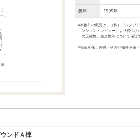
本社地図
築年
1999年
※本物件の概要は、（株）ワンノブ
住宅ローンシミュレーション
周辺相場検索
ンション・レビュー」より提供さ
の正確性、完全性等について保証
購入ガイド
売却ガイド
※掲載画像：外観・その他物件画像
パウンドＡ棟