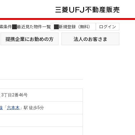
索条件
最近見た物件一覧
新規登録（無料）
ログイン
提携企業にお勤めの方
法人のお客さま
布
3丁目2番46号
店舗のご案内（関西）
MUFG Way
土地を探す
AI不動産査定
線
「
六本木
」駅 徒歩5分
役員一覧
おすすめ物件から探す