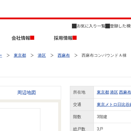
お気に入り一覧
登録した検
会社情報
採用情報
ー
東京都
港区
西麻布
西麻布コンパウンドＡ棟
周辺地図
所在地
東京都
港区
西麻
店舗のご案内（名古屋）
会社概要
キャリア採用情報
新築・中古一戸建てを探す
売却相談
交通
東京メトロ日比谷
組織図
階数
3階建
事業用物件を探す
総戸数
3戸