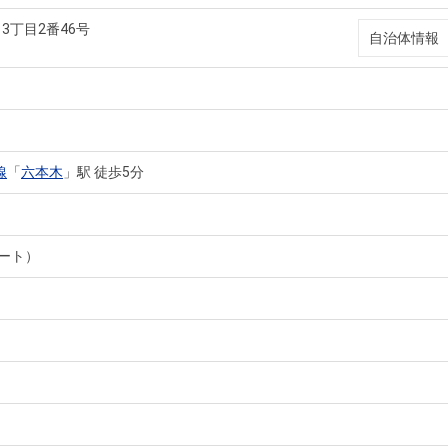
3丁目2番46号
自治体情報
線
「
六本木
」駅 徒歩5分
ート）