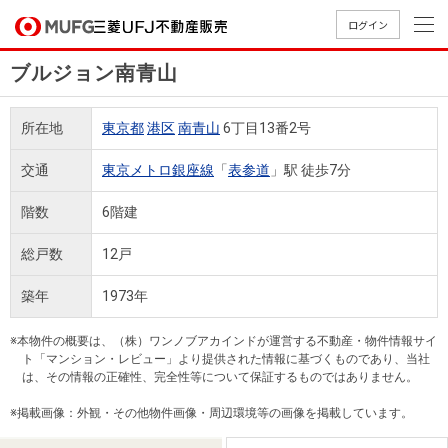
ログイン
ブルジョン南青山
買いたい
所在地
東京都
港区
南青山
6丁目13番2号
売りたい
交通
東京メトロ銀座線
「
表参道
」駅 徒歩7分
店舗案内
階数
6階建
買いたいTOP
売りたいTOP
店舗案内TOP
会社情報TOP
採用情報TOP
総戸数
12戸
会社情報
築年
1973年
採用情報
店舗のご
ごあいさ
新卒採用
店舗のご
会社概
キャリア
店舗のご
MUFG
中古
無
新
売
A
※本物件の概要は、（株）ワンノブアカインドが運営する不動産・物件情報サイ
案内（首
つ
情報
案内（名
要
採用情報
案内（関
Way
マン
料
築・
却
ト「マンション・レビュー」より提供された情報に基づくものであり、当社
都圏）
古屋）
西）
法人のお客さま
ショ
査
中古
相
は、その情報の正確性、完全性等について保証するものではありません。
経営ビジ
役員一
組織図
ンを
定
一戸
談
※掲載画像：外観・その他物件画像・周辺環境等の画像を掲載しています。
ョン
覧
探す
建て
提携企業にお勤めの方