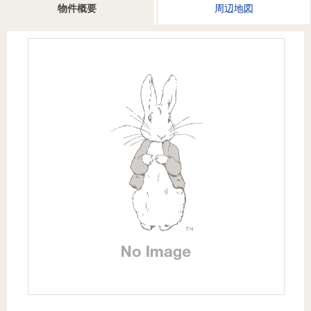
を探
物件概要
周辺地図
本社地
ニュース
沿革
す
売却
会員ページ
図
リリース
投
時手
事業
資
取り
用物
会社案内
閉じる
用
金額
件を
（電子ブ
物
試算
探す
ック版）
件
を
売却向け
周辺相場
住まい1プ
探
サービス
検索
ラス（お
す
役立ちコ
ラム）
購入向け
住宅ロー
住まい1プ
住まいと
売却ガイ
サービス
ンシミュ
ラス（お
暮らしの
ド
レーショ
役立ちコ
税金の本
ン
ラム）
（電子ブ