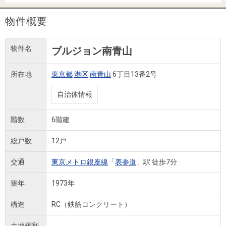
住まいと
ック）
購入ガイ
暮らしの
ド
物件概要
税金の本
（電子ブ
物件名
ブルジョン南青山
ック）
所在地
東京都
港区
南青山
6丁目13番2号
自治体情報
階数
6階建
総戸数
12戸
交通
東京メトロ銀座線
「
表参道
」駅 徒歩7分
築年
1973年
構造
RC（鉄筋コンクリート）
土地権利