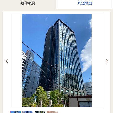
を探
物件概要
周辺地図
本社地
ニュース
沿革
す
売却
会員ページ
図
リリース
投
時手
事業
資
取り
用物
会社案内
閉じる
用
金額
件を
（電子ブ
物
試算
探す
ック版）
件
を
売却向け
周辺相場
住まい1プ
探
サービス
検索
ラス（お
す
役立ちコ
ラム）
購入向け
住宅ロー
住まい1プ
住まいと
売却ガイ
サービス
ンシミュ
ラス（お
暮らしの
ド
レーショ
役立ちコ
税金の本
ン
ラム）
（電子ブ