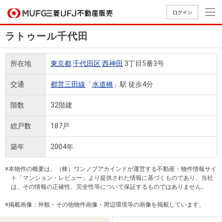
ログイン
ラトゥール千代田
買いたい
所在地
東京都
千代田区
西神田
3丁目5番3号
売りたい
交通
都営三田線
「
水道橋
」駅 徒歩4分
店舗案内
階数
32階建
買いたいTOP
売りたいTOP
店舗案内TOP
会社情報TOP
採用情報TOP
総戸数
187戸
会社情報
築年
2004年
採用情報
店舗のご
ごあいさ
新卒採用
店舗のご
会社概
キャリア
店舗のご
MUFG
中古
無
新
売
A
※本物件の概要は、（株）ワンノブアカインドが運営する不動産・物件情報サイ
案内（首
つ
情報
案内（名
要
採用情報
案内（関
Way
マン
料
築・
却
ト「マンション・レビュー」より提供された情報に基づくものであり、当社
都圏）
古屋）
西）
法人のお客さま
ショ
査
中古
相
は、その情報の正確性、完全性等について保証するものではありません。
経営ビジ
役員一
組織図
ンを
定
一戸
談
※掲載画像：外観・その他物件画像・周辺環境等の画像を掲載しています。
ョン
覧
探す
建て
提携企業にお勤めの方