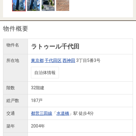
住まいと
ック）
購入ガイ
暮らしの
ド
税金の本
（電子ブ
物件概要
ック）
物件名
ラトゥール千代田
所在地
東京都
千代田区
西神田
3丁目5番3号
自治体情報
階数
32階建
総戸数
187戸
交通
都営三田線
「
水道橋
」駅 徒歩4分
築年
2004年