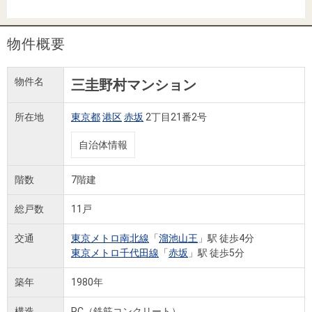
住まいと
ック）
購入ガイ
暮らしの
ド
税金の本
物件概要
（電子ブ
ック）
物件名
三圭野村マンション
所在地
東京都
港区
赤坂
2丁目21番2号
自治体情報
階数
7階建
総戸数
11戸
交通
東京メトロ南北線
「
溜池山王
」駅 徒歩4分
東京メトロ千代田線
「
赤坂
」駅 徒歩5分
築年
1980年
構造
RC（鉄筋コンクリート）