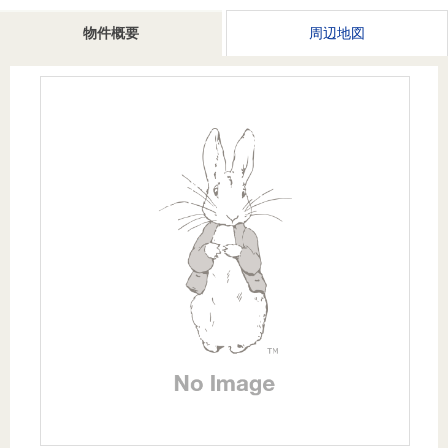
を探
本社地
ニュース
沿革
物件概要
周辺地図
す
売却
会員ページ
図
リリース
投
時手
事業
資
取り
用物
会社案内
閉じる
用
金額
件を
（電子ブ
物
試算
探す
ック版）
件
を
売却向け
周辺相場
住まい1プ
探
サービス
検索
ラス（お
す
役立ちコ
ラム）
購入向け
住宅ロー
住まい1プ
住まいと
売却ガイ
サービス
ンシミュ
ラス（お
暮らしの
ド
レーショ
役立ちコ
税金の本
ン
ラム）
（電子ブ