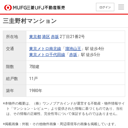
ログイン
三圭野村マンション
買いたい
所在地
東京都
港区
赤坂
2丁目21番2号
売りたい
交通
東京メトロ南北線
「
溜池山王
」駅 徒歩4分
東京メトロ千代田線
「
赤坂
」駅 徒歩5分
店舗案内
買いたいTOP
売りたいTOP
店舗案内TOP
会社情報TOP
採用情報TOP
階数
7階建
会社情報
総戸数
11戸
採用情報
築年
1980年
店舗のご
ごあいさ
新卒採用
店舗のご
会社概
キャリア
店舗のご
MUFG
中古
無
新
売
A
案内（首
つ
情報
案内（名
要
採用情報
案内（関
Way
マン
料
築・
却
※本物件の概要は、（株）ワンノブアカインドが運営する不動産・物件情報サイ
都圏）
古屋）
西）
法人のお客さま
ショ
査
中古
相
ト「マンション・レビュー」より提供された情報に基づくものであり、当社
経営ビジ
役員一
は、その情報の正確性、完全性等について保証するものではありません。
組織図
ンを
定
一戸
談
ョン
覧
探す
建て
※掲載画像：外観・その他物件画像・周辺環境等の画像を掲載しています。
提携企業にお勤めの方