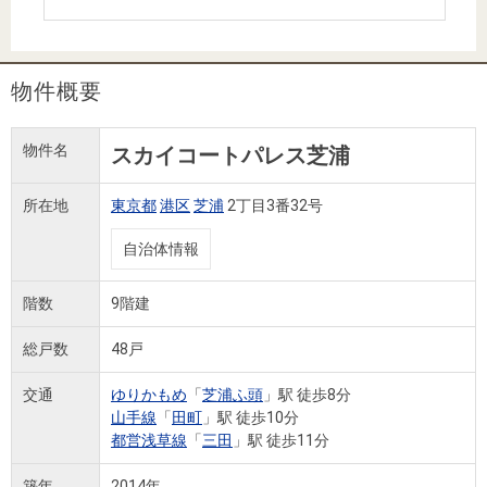
住まいと
ック）
購入ガイ
暮らしの
ド
税金の本
物件概要
（電子ブ
ック）
物件名
スカイコートパレス芝浦
所在地
東京都
港区
芝浦
2丁目3番32号
自治体情報
階数
9階建
総戸数
48戸
交通
ゆりかもめ
「
芝浦ふ頭
」駅 徒歩8分
山手線
「
田町
」駅 徒歩10分
都営浅草線
「
三田
」駅 徒歩11分
築年
2014年