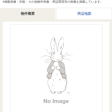
※掲載画像：外観・その他物件画像・周辺環境等の画像を掲載しています。
を探
本社地
ニュース
沿革
す
売却
会員ページ
図
リリース
物件概要
周辺地図
投
時手
事業
資
取り
用物
会社案内
閉じる
用
金額
件を
（電子ブ
物
試算
探す
ック版）
件
を
売却向け
周辺相場
住まい1プ
探
サービス
検索
ラス（お
す
役立ちコ
ラム）
購入向け
住宅ロー
住まい1プ
住まいと
売却ガイ
サービス
ンシミュ
ラス（お
暮らしの
ド
レーショ
役立ちコ
税金の本
ン
ラム）
（電子ブ