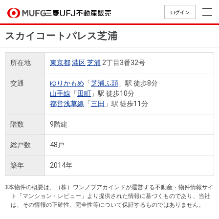
ログイン
スカイコートパレス芝浦
買いたい
所在地
東京都
港区
芝浦
2丁目3番32号
売りたい
交通
ゆりかもめ
「
芝浦ふ頭
」駅 徒歩8分
山手線
「
田町
」駅 徒歩10分
店舗案内
都営浅草線
「
三田
」駅 徒歩11分
買いたいTOP
売りたいTOP
店舗案内TOP
会社情報TOP
採用情報TOP
階数
9階建
会社情報
総戸数
48戸
採用情報
店舗のご
ごあいさ
新卒採用
店舗のご
会社概
キャリア
店舗のご
MUFG
中古
無
新
売
A
築年
2014年
案内（首
つ
情報
案内（名
要
採用情報
案内（関
Way
マン
料
築・
却
都圏）
古屋）
西）
法人のお客さま
ショ
査
中古
相
※本物件の概要は、（株）ワンノブアカインドが運営する不動産・物件情報サイ
経営ビジ
役員一
組織図
ト「マンション・レビュー」より提供された情報に基づくものであり、当社
ンを
定
一戸
談
は、その情報の正確性、完全性等について保証するものではありません。
ョン
覧
探す
建て
提携企業にお勤めの方