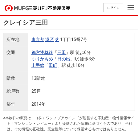
ログイン
クレイシア三田
買いたい
所在地
東京都
港区
芝
1丁目15番7号
売りたい
交通
都営浅草線
「
三田
」駅 徒歩6分
ゆりかもめ
「
日の出
」駅 徒歩8分
店舗案内
山手線
「
田町
」駅 徒歩10分
買いたいTOP
売りたいTOP
店舗案内TOP
会社情報TOP
採用情報TOP
階数
13階建
会社情報
総戸数
25戸
採用情報
店舗のご
ごあいさ
新卒採用
店舗のご
会社概
キャリア
店舗のご
MUFG
中古
無
新
売
A
築年
2014年
案内（首
つ
情報
案内（名
要
採用情報
案内（関
Way
マン
料
築・
却
都圏）
古屋）
西）
法人のお客さま
ショ
査
中古
相
※本物件の概要は、（株）ワンノブアカインドが運営する不動産・物件情報サイ
経営ビジ
役員一
組織図
ト「マンション・レビュー」より提供された情報に基づくものであり、当社
ンを
定
一戸
談
は、その情報の正確性、完全性等について保証するものではありません。
ョン
覧
探す
建て
提携企業にお勤めの方