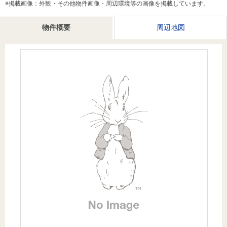
※掲載画像：外観・その他物件画像・周辺環境等の画像を掲載しています。
を探
本社地
ニュース
沿革
す
売却
会員ページ
図
リリース
物件概要
周辺地図
投
時手
事業
資
取り
用物
会社案内
閉じる
用
金額
件を
（電子ブ
物
試算
探す
ック版）
件
を
売却向け
周辺相場
住まい1プ
探
サービス
検索
ラス（お
す
役立ちコ
ラム）
購入向け
住宅ロー
住まい1プ
住まいと
売却ガイ
サービス
ンシミュ
ラス（お
暮らしの
ド
レーショ
役立ちコ
税金の本
ン
ラム）
（電子ブ