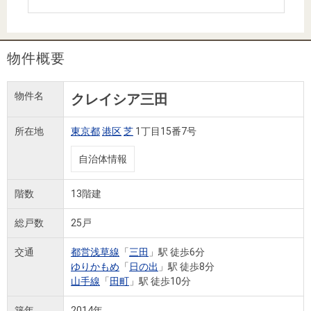
住まいと
ック）
購入ガイ
暮らしの
ド
税金の本
物件概要
（電子ブ
ック）
物件名
クレイシア三田
所在地
東京都
港区
芝
1丁目15番7号
自治体情報
階数
13階建
総戸数
25戸
交通
都営浅草線
「
三田
」駅 徒歩6分
ゆりかもめ
「
日の出
」駅 徒歩8分
山手線
「
田町
」駅 徒歩10分
築年
2014年