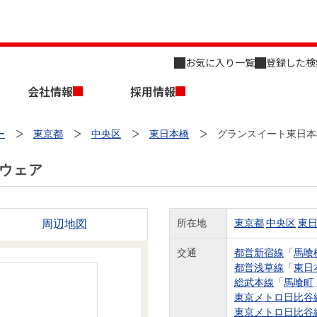
お気に入り一覧
登録した検
会社情報
採用情報
ー
東京都
中央区
東日本橋
グランスイート東日本
ウェア
周辺地図
所在地
東京都
中央区
東
店舗のご案内（名古屋）
会社概要
キャリア採用情報
新築・中古一戸建てを探す
売却相談
交通
都営新宿線
「
馬喰
都営浅草線
「
東日
組織図
総武本線
「
馬喰町
東京メトロ日比谷
事業用物件を探す
東京メトロ日比谷