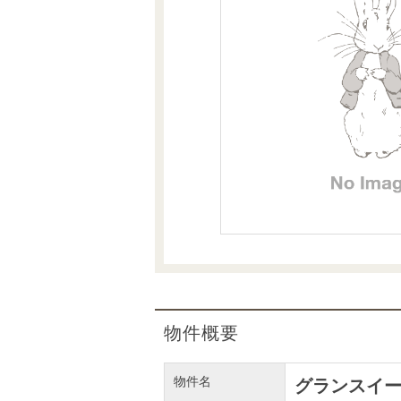
沿革
会員ページ
会社案内（電子ブック版）
購入向けサービス
売却向けサービス
住まいと暮らしの税金の本（電子ブック）
住まいと暮らしの税金の本（電子ブック）
物件概要
物件名
グランスイ