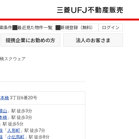
索条件
最近見た物件一覧
新規登録（無料）
ログイン
提携企業にお勤めの方
法人のお客さま
橋スクウェア
日本橋
3丁目6番20号
店舗のご案内（関西）
MUFG Way
土地を探す
AI不動産査定
横山
」駅 徒歩3分
本橋
」駅 徒歩3分
役員一覧
」駅 徒歩5分
線
「
人形町
」駅 徒歩7分
おすすめ物件から探す
線
「
小伝馬町
」駅 徒歩8分