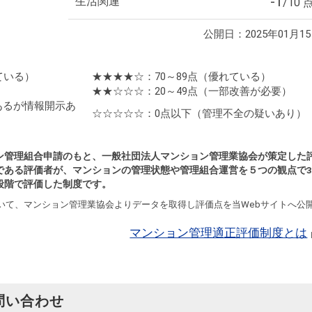
-1
生活関連
/10 
公開日：2025年01月1
ている）
★★★★☆：70～89点
（優れている）
★★☆☆☆：20～49点
（一部改善が必要）
あるが情報開示あ
☆☆☆☆☆：0点以下
（管理不全の疑いあり）
ン管理組合申請のもと、一般社団法人マンション管理業協会が策定した
である評価者が、マンションの管理状態や管理組合運営を５つの観点で3
段階で評価した制度です。
いて、マンション管理業協会よりデータを取得し評価点を当Webサイトへ公
マンション管理適正評価制度とは
問い合わせ