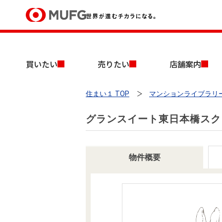
買いたい
買いたい
売りたい
店舗案内
売りたい
住まい１ TOP
マンションライブラリ
店舗案内
買いたいTOP
売りたいTOP
店舗案内TOP
会社情報TOP
採用情報TOP
グランスイート東日本橋スク
会社情報
採用情報
物件概要
店舗のご案内（首都圏）
ごあいさつ
新卒採用情報
中古マンションを探す
無料査定
法人のお客さま
経営ビジョン
投資用物件を探す
売却時手取り金額試算
提携企業にお勤めの方