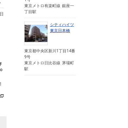
点
東京メトロ有楽町線 銀座一
丁目駅
5日
シティハイツ
東京日本橋
東京都中央区新川1丁目14番
9号
東京メトロ日比谷線 茅場町
評
駅
0
開