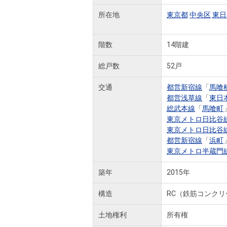
所在地
東京都
中央区
東日
階数
14階建
総戸数
52戸
交通
都営新宿線
「
馬喰
都営浅草線
「
東日
総武本線
「
馬喰町
東京メトロ日比谷
東京メトロ日比谷
都営新宿線
「
浜町
東京メトロ半蔵門
築年
2015年
構造
RC（鉄筋コンクリ
土地権利
所有権