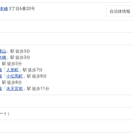
本橋
3丁目6番20号
自治体情報
横山
」駅 徒歩3分
本橋
」駅 徒歩3分
」駅 徒歩5分
線
「
人形町
」駅 徒歩7分
線
「
小伝馬町
」駅 徒歩8分
」駅 徒歩8分
線
「
水天宮前
」駅 徒歩11分
ート）