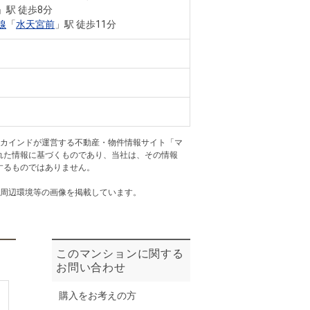
ニュースリリース
」駅 徒歩8分
線
「
水天宮前
」駅 徒歩11分
住まい1プラス（お役立ちコラム）
住まい1プラス（お役立ちコラム）
閉じる
アカインドが運営する不動産・物件情報サイト「マ
れた情報に基づくものであり、当社は、その情報
するものではありません。
・周辺環境等の画像を掲載しています。
このマンションに関する
お問い合わせ
購入をお考えの方