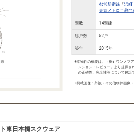
本社地図
都営新宿線
「
浜町
東京メトロ半蔵門
階数
14階建
住宅ローンシミュレーション
周辺相場検索
総戸数
52戸
購入ガイド
売却ガイド
築年
2015年
※本物件の概要は、（株）ワンノブ
ンション・レビュー」より提供さ
の正確性、完全性等について保証
※掲載画像：外観・その他物件画像
ート東日本橋スクウェア