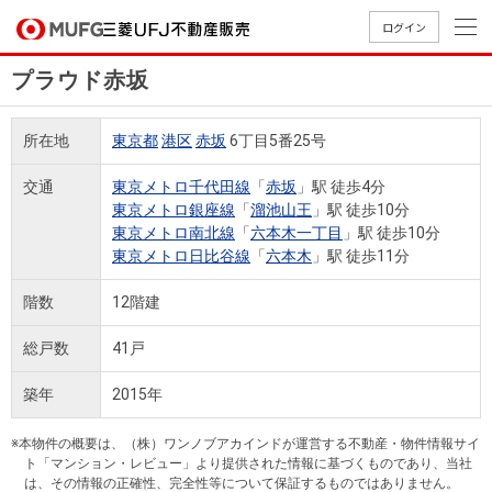
ログイン
プラウド赤坂
買いたい
所在地
東京都
港区
赤坂
6丁目5番25号
売りたい
交通
東京メトロ千代田線
「
赤坂
」駅 徒歩4分
東京メトロ銀座線
「
溜池山王
」駅 徒歩10分
店舗案内
東京メトロ南北線
「
六本木一丁目
」駅 徒歩10分
買いたいTOP
売りたいTOP
店舗案内TOP
会社情報TOP
採用情報TOP
東京メトロ日比谷線
「
六本木
」駅 徒歩11分
会社情報
階数
12階建
採用情報
総戸数
41戸
店舗のご
ごあいさ
新卒採用
店舗のご
会社概
キャリア
店舗のご
MUFG
中古
無
新
売
A
案内（首
つ
情報
案内（名
要
採用情報
案内（関
Way
マン
料
築・
却
築年
2015年
都圏）
古屋）
西）
法人のお客さま
ショ
査
中古
相
経営ビジ
役員一
組織図
ンを
定
一戸
談
※本物件の概要は、（株）ワンノブアカインドが運営する不動産・物件情報サイ
ョン
覧
ト「マンション・レビュー」より提供された情報に基づくものであり、当社
探す
建て
提携企業にお勤めの方
は、その情報の正確性、完全性等について保証するものではありません。