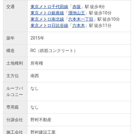
交通
東京メトロ千代田線
「
赤坂
」駅 徒歩4分
東京メトロ銀座線
「
溜池山王
」駅 徒歩10分
東京メトロ南北線
「
六本木一丁目
」駅 徒歩10分
東京メトロ日比谷線
「
六本木
」駅 徒歩11分
築年
2015年
構造
RC（鉄筋コンクリート）
土地権利
所有権
主方位
南西
ルーフバ
なし
ルコニー
専用庭
なし
分譲会社
野村不動産
施工会社
野村建設工業