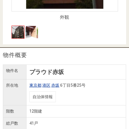
住まいと
ック）
購入ガイ
暮らしの
ド
税金の本
外観
（電子ブ
ック）
物件概要
物件名
プラウド赤坂
所在地
東京都
港区
赤坂
6丁目5番25号
自治体情報
階数
12階建
総戸数
41戸