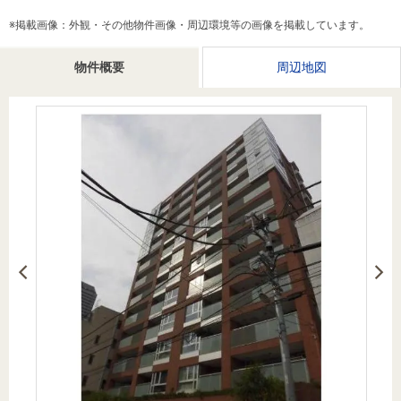
を探
本社地
ニュース
沿革
※掲載画像：外観・その他物件画像・周辺環境等の画像を掲載しています。
す
売却
会員ページ
図
リリース
投
時手
事業
物件概要
周辺地図
資
取り
用物
会社案内
閉じる
用
金額
件を
（電子ブ
物
試算
探す
ック版）
件
を
売却向け
周辺相場
住まい1プ
探
サービス
検索
ラス（お
す
役立ちコ
ラム）
購入向け
住宅ロー
住まい1プ
住まいと
売却ガイ
サービス
ンシミュ
ラス（お
暮らしの
ド
レーショ
役立ちコ
税金の本
ン
ラム）
（電子ブ