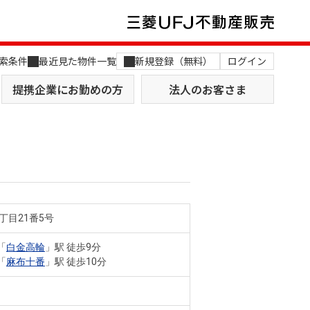
索条件
最近見た物件一覧
新規登録（無料）
ログイン
提携企業にお勤めの方
法人のお客さま
丁目21番5号
店舗のご案内（関西）
MUFG Way
土地を探す
AI不動産査定
「
白金高輪
」駅 徒歩9分
「
麻布十番
」駅 徒歩10分
役員一覧
おすすめ物件から探す