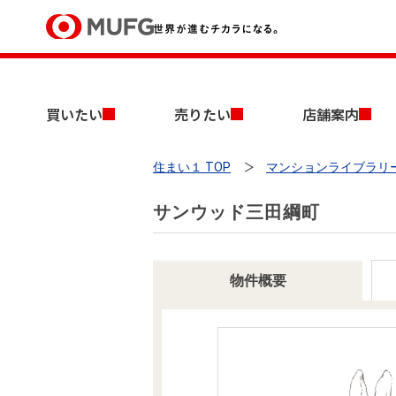
買いたい
買いたい
売りたい
店舗案内
売りたい
住まい１ TOP
マンションライブラリ
店舗案内
買いたいTOP
売りたいTOP
店舗案内TOP
会社情報TOP
採用情報TOP
サンウッド三田綱町
会社情報
採用情報
物件概要
店舗のご案内（首都圏）
ごあいさつ
新卒採用情報
中古マンションを探す
無料査定
法人のお客さま
経営ビジョン
投資用物件を探す
売却時手取り金額試算
提携企業にお勤めの方