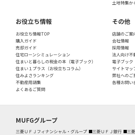
土地特集か
お役立ち情報
その他
お役立ち情報TOP
店舗のご案
購入ガイド
会社情報
売却ガイド
採用情報
住宅ローンシミュレーション
法人向け不
住まいと暮らしの税金の本（電子ブック）
電子ブック
住まい１プラス（お役立ちコラム）
サイトマッ
住みよさランキング
弊社へのご
不動産用語集
各種お問い
よくあるご質問
MUFGグループ
三菱ＵＦＪフィナンシャル・グループ
三菱ＵＦＪ銀行
三