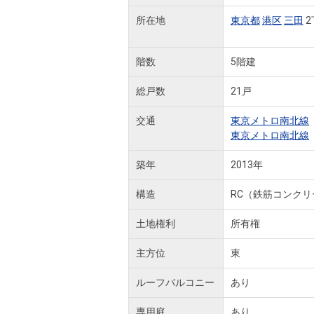
所在地
東京都
港区
三田
2
階数
5階建
総戸数
21戸
交通
東京メトロ南北線
東京メトロ南北線
築年
2013年
構造
RC（鉄筋コンクリ
土地権利
所有権
主方位
東
ルーフバルコニー
あり
専用庭
あり