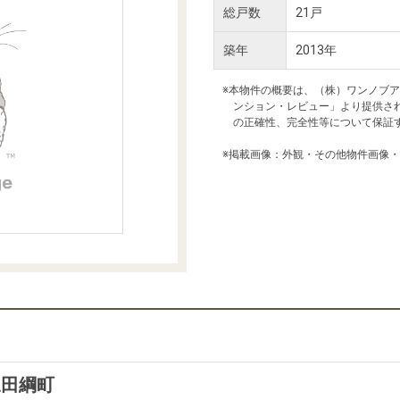
本社地図
総戸数
21戸
築年
2013年
住宅ローンシミュレーション
周辺相場検索
※本物件の概要は、（株）ワンノブ
ンション・レビュー」より提供さ
の正確性、完全性等について保証
購入ガイド
売却ガイド
※掲載画像：外観・その他物件画像
三田綱町