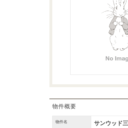
沿革
会員ページ
会社案内（電子ブック版）
購入向けサービス
売却向けサービス
住まいと暮らしの税金の本（電子ブック）
住まいと暮らしの税金の本（電子ブック）
物件概要
物件名
サンウッド