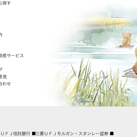
ら探す
内
動産サービス
プ
意見
合わせ
菱ＵＦＪ信託銀行
三菱ＵＦＪモルガン・スタンレー証券