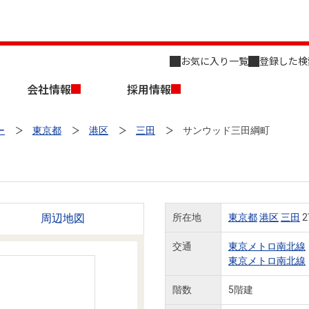
お気に入り一覧
登録した検
会社情報
採用情報
ー
東京都
港区
三田
サンウッド三田綱町
周辺地図
所在地
東京都
港区
三田
2
店舗のご案内（名古屋）
会社概要
キャリア採用情報
新築・中古一戸建てを探す
売却相談
交通
東京メトロ南北線
東京メトロ南北線
組織図
階数
5階建
事業用物件を探す