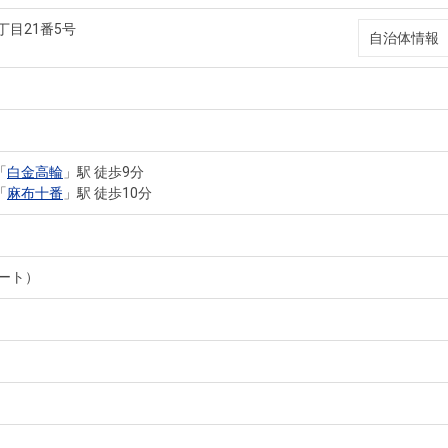
丁目21番5号
自治体情報
「
白金高輪
」駅 徒歩9分
「
麻布十番
」駅 徒歩10分
ート）