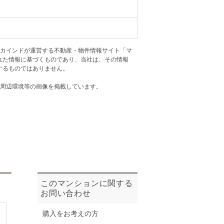
ニュースリリース
住まい1プラス（お役立ちコラム）
住まい1プラス（お役立ちコラム）
アカインドが運営する不動産・物件情報サイト「マ
閉じる
れた情報に基づくものであり、当社は、その情報
するものではありません。
・周辺環境等の画像を掲載しています。
このマンションに関する
お問い合わせ
購入をお考えの方