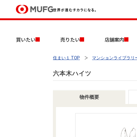
買いたい
買いたい
売りたい
店舗案内
売りたい
住まい１ TOP
マンションライブラリ
店舗案内
買いたいTOP
売りたいTOP
店舗案内TOP
会社情報TOP
採用情報TOP
六本木ハイツ
会社情報
採用情報
物件概要
店舗のご案内（首都圏）
ごあいさつ
新卒採用情報
中古マンションを探す
無料査定
法人のお客さま
経営ビジョン
投資用物件を探す
売却時手取り金額試算
提携企業にお勤めの方