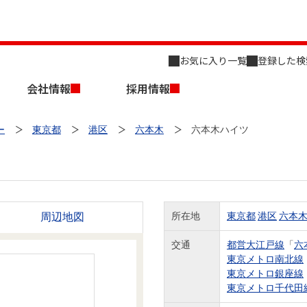
お気に入り一覧
登録した検
会社情報
採用情報
ー
東京都
港区
六本木
六本木ハイツ
周辺地図
所在地
東京都
港区
六本
店舗のご案内（名古屋）
会社概要
キャリア採用情報
新築・中古一戸建てを探す
売却相談
交通
都営大江戸線
「
六
東京メトロ南北線
組織図
東京メトロ銀座線
東京メトロ千代田
事業用物件を探す