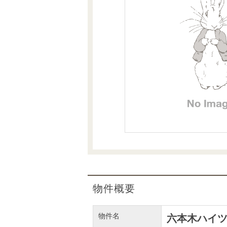
沿革
会員ページ
会社案内（電子ブック版）
購入向けサービス
売却向けサービス
住まいと暮らしの税金の本（電子ブック）
住まいと暮らしの税金の本（電子ブック）
物件概要
物件名
六本木ハイ