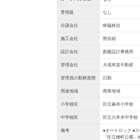
専用庭
なし
分譲会社
林脇林吉
施工会社
熊谷組
設計会社
創建設計事務所
管理会社
大成有楽不動産
管理員の勤務形態
日勤
用途地域
商業地域
小学校区
区立麻布小学校
中学校区
区立六本木中学校
備考
●オートロック ●
「区立檜町公園」約