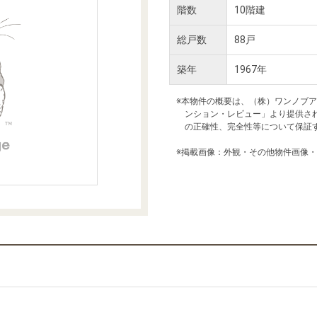
本社地図
階数
10階建
総戸数
88戸
住宅ローンシミュレーション
周辺相場検索
築年
1967年
購入ガイド
売却ガイド
※本物件の概要は、（株）ワンノブ
ンション・レビュー」より提供さ
の正確性、完全性等について保証
※掲載画像：外観・その他物件画像
ツ