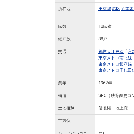
所在地
東京都
港区
六本木
階数
10階建
総戸数
88戸
交通
都営大江戸線
「
六
東京メトロ南北線
東京メトロ銀座線
東京メトロ千代田
築年
1967年
構造
SRC（鉄骨鉄筋コ
土地権利
借地権、地上権
主方位
ルーフバルコニー
なし