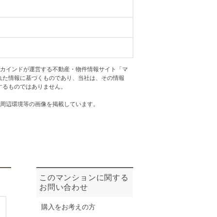
ニュースリリース
住まい1プラス（お役立ちコラム）
住まい1プラス（お役立ちコラム）
閉じる
アカインドが運営する不動産・物件情報サイト「マ
れた情報に基づくものであり、当社は、その情報
するものではありません。
・周辺環境等の画像を掲載しています。
このマンションに関する
お問い合わせ
購入をお考えの方