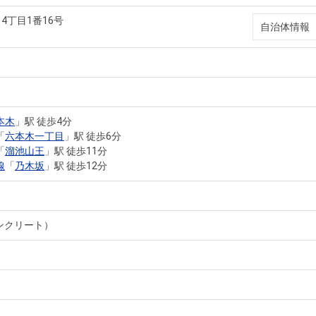
4丁目1番16号
自治体情報
本木
」駅 徒歩4分
「
六本木一丁目
」駅 徒歩6分
「
溜池山王
」駅 徒歩11分
線
「
乃木坂
」駅 徒歩12分
ンクリート）