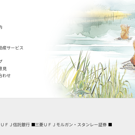
内
動産サービス
プ
意見
合わせ
菱ＵＦＪ信託銀行
三菱ＵＦＪモルガン・スタンレー証券