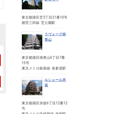
東京都港区芝3丁目21番10号
都営三田線 芝公園駅
ラヴォーグ南
青山
東京都港区南青山6丁目7番
15号
東京メトロ銀座線 表参道駅
ルシェール赤
坂
東京都港区赤坂6丁目12番12
号
を
東京メトロ千代田線 赤坂駅