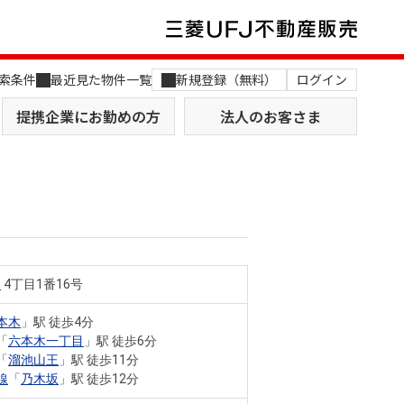
索条件
最近見た物件一覧
新規登録（無料）
ログイン
提携企業にお勤めの方
法人のお客さま
木
4丁目1番16号
店舗のご案内（関西）
MUFG Way
土地を探す
AI不動産査定
本木
」駅 徒歩4分
「
六本木一丁目
」駅 徒歩6分
役員一覧
「
溜池山王
」駅 徒歩11分
線
「
乃木坂
」駅 徒歩12分
おすすめ物件から探す