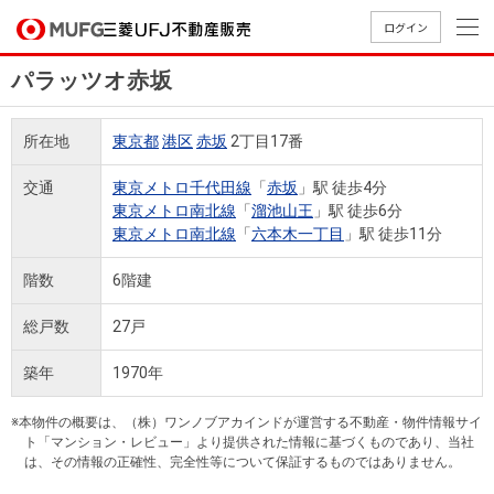
ログイン
パラッツオ赤坂
買いたい
所在地
東京都
港区
赤坂
2丁目17番
売りたい
交通
東京メトロ千代田線
「
赤坂
」駅 徒歩4分
東京メトロ南北線
「
溜池山王
」駅 徒歩6分
店舗案内
東京メトロ南北線
「
六本木一丁目
」駅 徒歩11分
買いたいTOP
売りたいTOP
店舗案内TOP
会社情報TOP
採用情報TOP
階数
6階建
会社情報
総戸数
27戸
採用情報
店舗のご
ごあいさ
新卒採用
店舗のご
会社概
キャリア
店舗のご
MUFG
中古
無
新
売
A
築年
1970年
案内（首
つ
情報
案内（名
要
採用情報
案内（関
Way
マン
料
築・
却
都圏）
古屋）
西）
法人のお客さま
ショ
査
中古
相
※本物件の概要は、（株）ワンノブアカインドが運営する不動産・物件情報サイ
経営ビジ
役員一
組織図
ト「マンション・レビュー」より提供された情報に基づくものであり、当社
ンを
定
一戸
談
は、その情報の正確性、完全性等について保証するものではありません。
ョン
覧
探す
建て
提携企業にお勤めの方