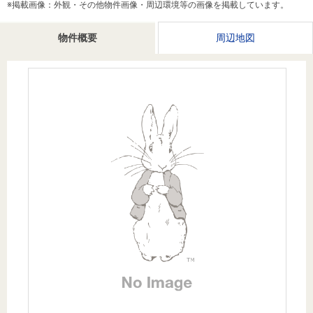
※掲載画像：外観・その他物件画像・周辺環境等の画像を掲載しています。
を探
本社地
ニュース
沿革
す
売却
会員ページ
図
リリース
物件概要
周辺地図
投
時手
事業
資
取り
用物
会社案内
閉じる
用
金額
件を
（電子ブ
物
試算
探す
ック版）
件
を
売却向け
周辺相場
住まい1プ
探
サービス
検索
ラス（お
す
役立ちコ
ラム）
購入向け
住宅ロー
住まい1プ
住まいと
売却ガイ
サービス
ンシミュ
ラス（お
暮らしの
ド
レーショ
役立ちコ
税金の本
ン
ラム）
（電子ブ