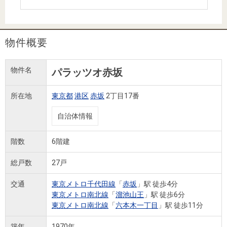
住まいと
ック）
購入ガイ
暮らしの
ド
税金の本
物件概要
（電子ブ
ック）
物件名
パラッツオ赤坂
所在地
東京都
港区
赤坂
2丁目17番
自治体情報
階数
6階建
総戸数
27戸
交通
東京メトロ千代田線
「
赤坂
」駅 徒歩4分
東京メトロ南北線
「
溜池山王
」駅 徒歩6分
東京メトロ南北線
「
六本木一丁目
」駅 徒歩11分
築年
1970年