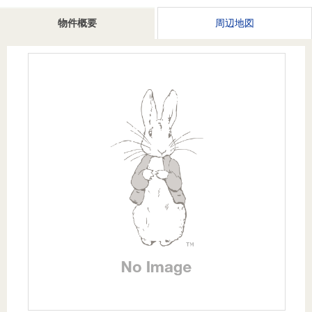
を探
本社地
ニュース
沿革
物件概要
周辺地図
す
売却
会員ページ
図
リリース
投
時手
事業
資
取り
用物
会社案内
閉じる
用
金額
件を
（電子ブ
物
試算
探す
ック版）
件
を
売却向け
周辺相場
住まい1プ
探
サービス
検索
ラス（お
す
役立ちコ
ラム）
購入向け
住宅ロー
住まい1プ
住まいと
売却ガイ
サービス
ンシミュ
ラス（お
暮らしの
ド
レーショ
役立ちコ
税金の本
ン
ラム）
（電子ブ