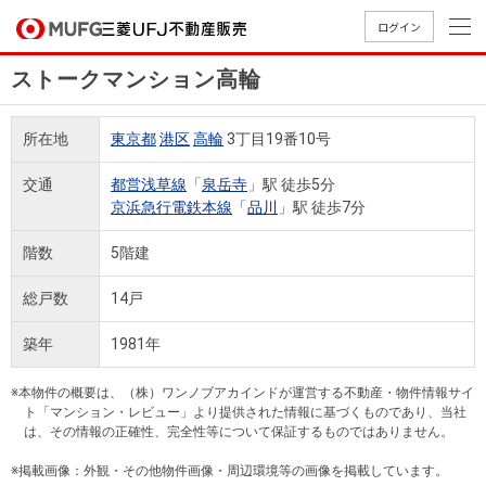
ログイン
ストークマンション高輪
買いたい
所在地
東京都
港区
高輪
3丁目19番10号
売りたい
交通
都営浅草線
「
泉岳寺
」駅 徒歩5分
京浜急行電鉄本線
「
品川
」駅 徒歩7分
店舗案内
買いたいTOP
売りたいTOP
店舗案内TOP
会社情報TOP
採用情報TOP
階数
5階建
会社情報
総戸数
14戸
採用情報
築年
1981年
店舗のご
ごあいさ
新卒採用
店舗のご
会社概
キャリア
店舗のご
MUFG
中古
無
新
売
A
案内（首
つ
情報
案内（名
要
採用情報
案内（関
Way
マン
料
築・
却
※本物件の概要は、（株）ワンノブアカインドが運営する不動産・物件情報サイ
都圏）
古屋）
西）
法人のお客さま
ショ
査
中古
相
ト「マンション・レビュー」より提供された情報に基づくものであり、当社
経営ビジ
役員一
は、その情報の正確性、完全性等について保証するものではありません。
組織図
ンを
定
一戸
談
ョン
覧
探す
建て
※掲載画像：外観・その他物件画像・周辺環境等の画像を掲載しています。
提携企業にお勤めの方