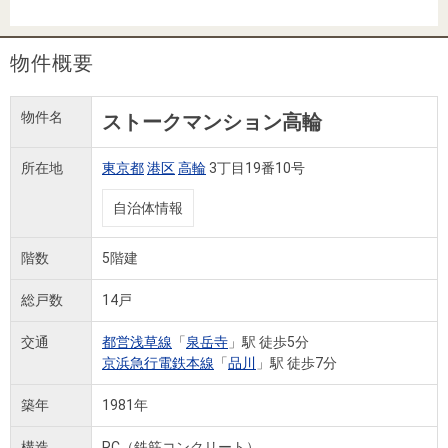
住まいと
ック）
購入ガイ
暮らしの
ド
税金の本
物件概要
（電子ブ
ック）
物件名
ストークマンション高輪
所在地
東京都
港区
高輪
3丁目19番10号
自治体情報
階数
5階建
総戸数
14戸
交通
都営浅草線
「
泉岳寺
」駅 徒歩5分
京浜急行電鉄本線
「
品川
」駅 徒歩7分
築年
1981年
構造
RC（鉄筋コンクリート）