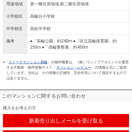
用途地域
第一種住居地域,第二種住居地域
小学校区
高輪台小学校
中学校区
高松中学校
備考
●「高輪公園」約240m ●「区立高輪保育園」約
250m ●「高輪警察署」約450m
※「
ストークマンション高輪
」の物件概要は、（株）ワンノブアカインドが運営
する不動産・物件情報サイト「
マンション・レビュー
」の情報を元にご提供
しています。当社は、その情報の正確性、完全性等について保証するもので
はありません。
このマンションに関するお問い合わせ
購入をお考えの方
新着売り出しメール
を受け取る