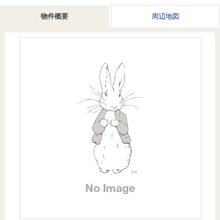
を探
本社地
ニュース
沿革
物件概要
周辺地図
す
売却
会員ページ
図
リリース
投
時手
事業
資
取り
用物
会社案内
閉じる
用
金額
件を
（電子ブ
物
試算
探す
ック版）
件
を
売却向け
周辺相場
住まい1プ
探
サービス
検索
ラス（お
す
役立ちコ
ラム）
購入向け
住宅ロー
住まい1プ
住まいと
売却ガイ
サービス
ンシミュ
ラス（お
暮らしの
ド
レーショ
役立ちコ
税金の本
ン
ラム）
（電子ブ