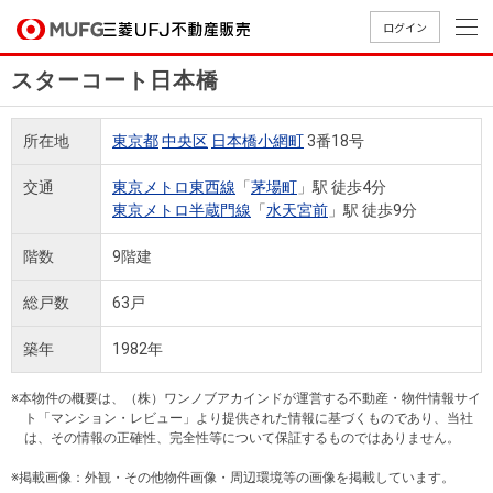
ログイン
スターコート日本橋
買いたい
所在地
東京都
中央区
日本橋小網町
3番18号
売りたい
交通
東京メトロ東西線
「
茅場町
」駅 徒歩4分
東京メトロ半蔵門線
「
水天宮前
」駅 徒歩9分
店舗案内
買いたいTOP
売りたいTOP
店舗案内TOP
会社情報TOP
採用情報TOP
階数
9階建
会社情報
総戸数
63戸
採用情報
築年
1982年
店舗のご
ごあいさ
新卒採用
店舗のご
会社概
キャリア
店舗のご
MUFG
中古
無
新
売
A
案内（首
つ
情報
案内（名
要
採用情報
案内（関
Way
マン
料
築・
却
※本物件の概要は、（株）ワンノブアカインドが運営する不動産・物件情報サイ
都圏）
古屋）
西）
法人のお客さま
ショ
査
中古
相
ト「マンション・レビュー」より提供された情報に基づくものであり、当社
経営ビジ
役員一
は、その情報の正確性、完全性等について保証するものではありません。
組織図
ンを
定
一戸
談
ョン
覧
探す
建て
※掲載画像：外観・その他物件画像・周辺環境等の画像を掲載しています。
提携企業にお勤めの方