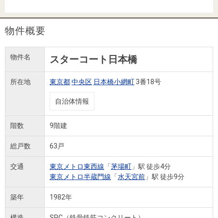
住まいと
ック）
購入ガイ
暮らしの
ド
税金の本
物件概要
（電子ブ
ック）
物件名
スターコート日本橋
所在地
東京都
中央区
日本橋小網町
3番18号
自治体情報
階数
9階建
総戸数
63戸
交通
東京メトロ東西線
「
茅場町
」駅 徒歩4分
東京メトロ半蔵門線
「
水天宮前
」駅 徒歩9分
築年
1982年
構造
SRC（鉄骨鉄筋コンクリート）