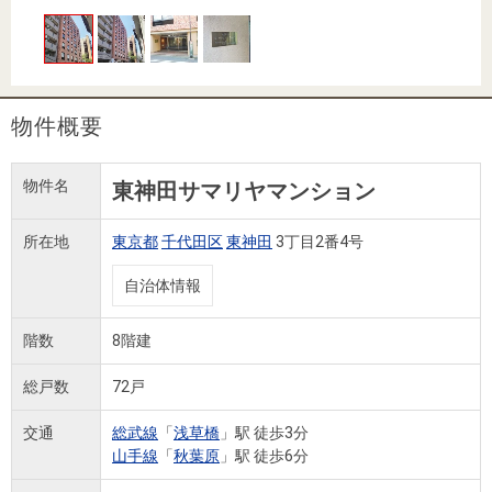
住まいと
ック）
購入ガイ
暮らしの
ド
税金の本
（電子ブ
ック）
物件概要
物件名
東神田サマリヤマンション
所在地
東京都
千代田区
東神田
3丁目2番4号
自治体情報
階数
8階建
総戸数
72戸
交通
総武線
「
浅草橋
」駅 徒歩3分
山手線
「
秋葉原
」駅 徒歩6分