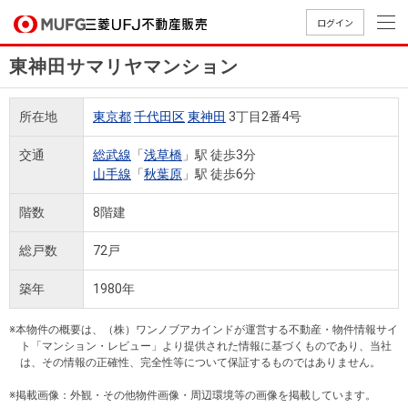
ログイン
東神田サマリヤマンション
買いたい
所在地
東京都
千代田区
東神田
3丁目2番4号
売りたい
交通
総武線
「
浅草橋
」駅 徒歩3分
山手線
「
秋葉原
」駅 徒歩6分
店舗案内
買いたいTOP
売りたいTOP
店舗案内TOP
会社情報TOP
採用情報TOP
階数
8階建
会社情報
総戸数
72戸
採用情報
築年
1980年
店舗のご
ごあいさ
新卒採用
店舗のご
会社概
キャリア
店舗のご
MUFG
中古
無
新
売
A
案内（首
つ
情報
案内（名
要
採用情報
案内（関
Way
マン
料
築・
却
※本物件の概要は、（株）ワンノブアカインドが運営する不動産・物件情報サイ
都圏）
古屋）
西）
法人のお客さま
ショ
査
中古
相
ト「マンション・レビュー」より提供された情報に基づくものであり、当社
経営ビジ
役員一
は、その情報の正確性、完全性等について保証するものではありません。
組織図
ンを
定
一戸
談
ョン
覧
探す
建て
※掲載画像：外観・その他物件画像・周辺環境等の画像を掲載しています。
提携企業にお勤めの方