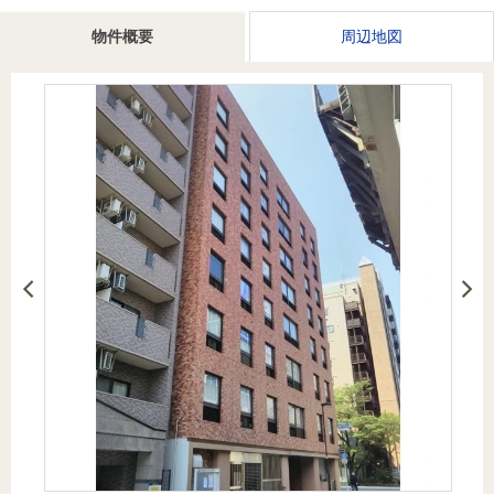
を探
本社地
ニュース
沿革
物件概要
周辺地図
す
売却
会員ページ
図
リリース
投
時手
事業
資
取り
用物
会社案内
閉じる
用
金額
件を
（電子ブ
物
試算
探す
ック版）
件
を
売却向け
周辺相場
住まい1プ
探
サービス
検索
ラス（お
す
役立ちコ
ラム）
購入向け
住宅ロー
住まい1プ
住まいと
売却ガイ
サービス
ンシミュ
ラス（お
暮らしの
ド
レーショ
役立ちコ
税金の本
ン
ラム）
（電子ブ