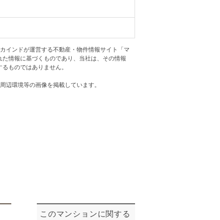
ニュースリリース
住まい1プラス（お役立ちコラム）
住まい1プラス（お役立ちコラム）
アカインドが運営する不動産・物件情報サイト「マ
閉じる
れた情報に基づくものであり、当社は、その情報
するものではありません。
・周辺環境等の画像を掲載しています。
このマンションに関する