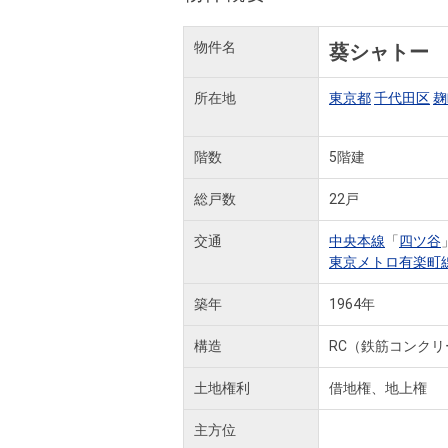
物件名
葵シャトー
所在地
東京都
千代田区
麹
階数
5階建
総戸数
22戸
交通
中央本線
「
四ツ谷
東京メトロ有楽町
築年
1964年
構造
RC（鉄筋コンクリ
土地権利
借地権、地上権
主方位