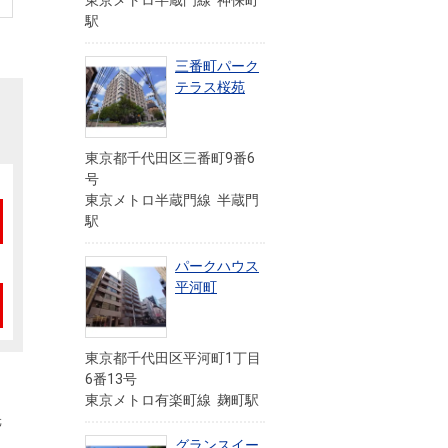
東京メトロ半蔵門線 神保町
駅
三番町パーク
テラス桜苑
東京都千代田区三番町9番6
号
東京メトロ半蔵門線 半蔵門
駅
パークハウス
平河町
東京都千代田区平河町1丁目
6番13号
東京メトロ有楽町線 麹町駅
元
グランスイー