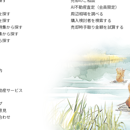
探す
売却のご相談
AI不動産査定（会員限定）
を探す
周辺相場を調べる
を探す
購入検討者を検索する
特集から探す
売却時手取り金額を試算する
集から探す
ら探す
内
動産サービス
プ
意見
合わせ