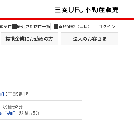
索条件
最近見た物件一覧
新規登録（無料）
ログイン
提携企業にお勤めの方
法人のお客さま
麹町
5丁目5番1号
店舗のご案内（関西）
MUFG Way
土地を探す
AI不動産査定
」駅 徒歩3分
線
「
麹町
」駅 徒歩5分
役員一覧
おすすめ物件から探す