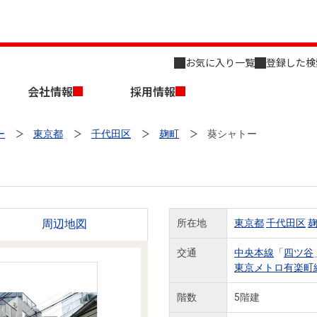
お気に入り一覧
登録した検
会社情報
採用情報
ー
東京都
千代田区
麹町
葵シャトー
周辺地図
所在地
東京都
千代田区
店舗のご案内（名古屋）
会社概要
キャリア採用情報
新築・中古一戸建てを探す
売却相談
交通
中央本線
「
四ツ谷
東京メトロ有楽町
組織図
階数
5階建
事業用物件を探す