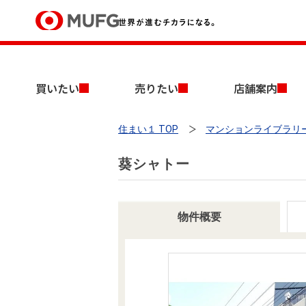
買いたい
買いたい
売りたい
店舗案内
売りたい
住まい１ TOP
マンションライブラリ
店舗案内
買いたいTOP
売りたいTOP
店舗案内TOP
会社情報TOP
採用情報TOP
葵シャトー
会社情報
採用情報
物件概要
店舗のご案内（首都圏）
ごあいさつ
新卒採用情報
中古マンションを探す
無料査定
法人のお客さま
経営ビジョン
投資用物件を探す
売却時手取り金額試算
提携企業にお勤めの方