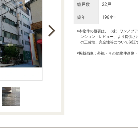
本社地図
総戸数
22戸
築年
1964年
住宅ローンシミュレーション
周辺相場検索
※本物件の概要は、（株）ワンノブ
ンション・レビュー」より提供さ
の正確性、完全性等について保証
購入ガイド
売却ガイド
※掲載画像：外観・その他物件画像