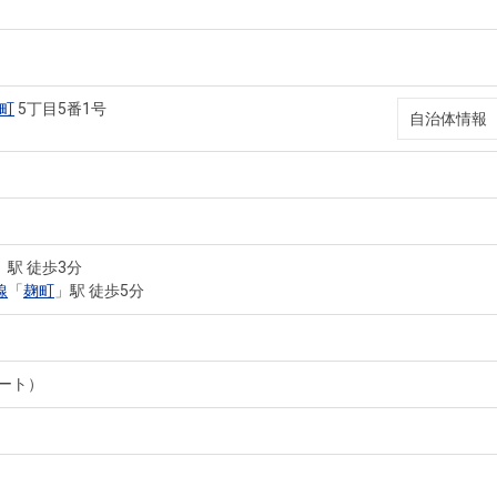
町
5丁目5番1号
自治体情報
」駅 徒歩3分
線
「
麹町
」駅 徒歩5分
ート）