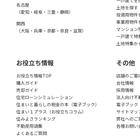
一戸建てを
名古屋
土地を探す
（愛知・岐阜・三重・静岡）
投資用物件
事業用物件
関西
マンション
（大阪・兵庫・京都・奈良・滋賀）
一戸建て特
土地特集か
お役立ち情報
その他
お役立ち情報TOP
店舗のご案
購入ガイド
会社情報
売却ガイド
採用情報
住宅ローンシミュレーション
法人向け不
住まいと暮らしの税金の本（電子ブック）
電子ブック
住まい１プラス（お役立ちコラム）
サイトマッ
住みよさランキング
弊社へのご
不動産用語集
各種お問い
よくあるご質問