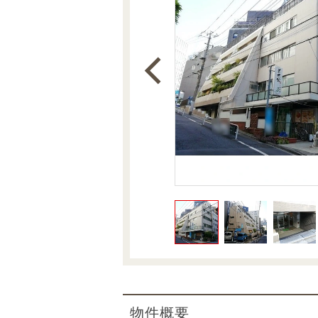
沿革
会員ページ
会社案内（電子ブック版）
購入向けサービス
売却向けサービス
住まいと暮らしの税金の本（電子ブック）
住まいと暮らしの税金の本（電子ブック）
物件概要