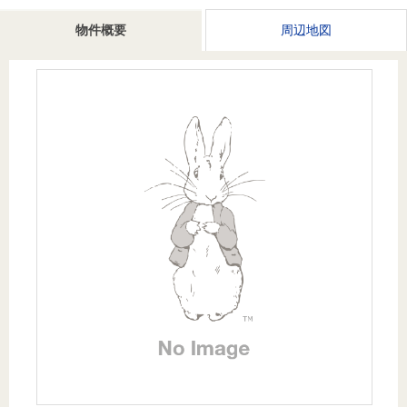
を探
本社地
ニュース
沿革
物件概要
周辺地図
す
売却
会員ページ
図
リリース
投
時手
事業
資
取り
用物
会社案内
閉じる
用
金額
件を
（電子ブ
物
試算
探す
ック版）
件
を
売却向け
周辺相場
住まい1プ
探
サービス
検索
ラス（お
す
役立ちコ
ラム）
購入向け
住宅ロー
住まい1プ
住まいと
売却ガイ
サービス
ンシミュ
ラス（お
暮らしの
ド
レーショ
役立ちコ
税金の本
ン
ラム）
（電子ブ