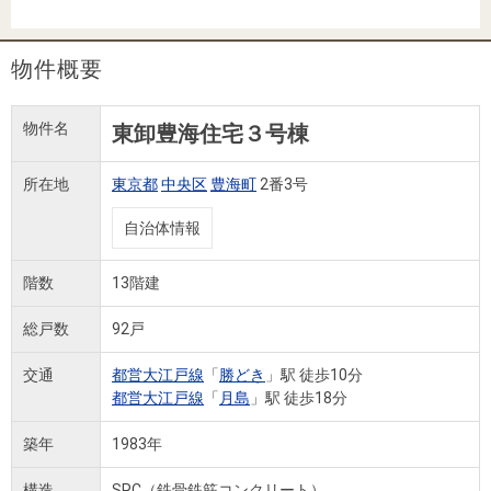
住まいと
ック）
購入ガイ
暮らしの
ド
税金の本
物件概要
（電子ブ
ック）
物件名
東卸豊海住宅３号棟
所在地
東京都
中央区
豊海町
2番3号
自治体情報
階数
13階建
総戸数
92戸
交通
都営大江戸線
「
勝どき
」駅 徒歩10分
都営大江戸線
「
月島
」駅 徒歩18分
築年
1983年
構造
SRC（鉄骨鉄筋コンクリート）