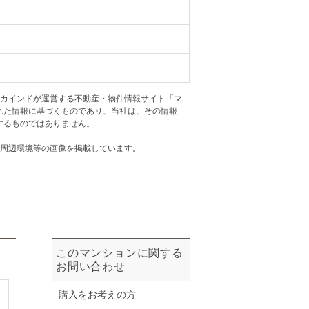
ニュースリリース
住まい1プラス（お役立ちコラム）
住まい1プラス（お役立ちコラム）
閉じる
アカインドが運営する不動産・物件情報サイト「マ
れた情報に基づくものであり、当社は、その情報
するものではありません。
・周辺環境等の画像を掲載しています。
このマンションに関する
お問い合わせ
購入をお考えの方