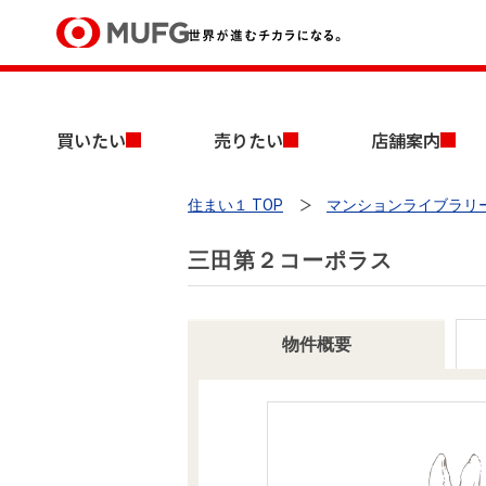
買いたい
買いたい
売りたい
店舗案内
売りたい
住まい１ TOP
マンションライブラリ
店舗案内
買いたいTOP
売りたいTOP
店舗案内TOP
会社情報TOP
採用情報TOP
三田第２コーポラス
会社情報
採用情報
物件概要
店舗のご案内（首都圏）
ごあいさつ
新卒採用情報
中古マンションを探す
無料査定
法人のお客さま
経営ビジョン
投資用物件を探す
売却時手取り金額試算
提携企業にお勤めの方