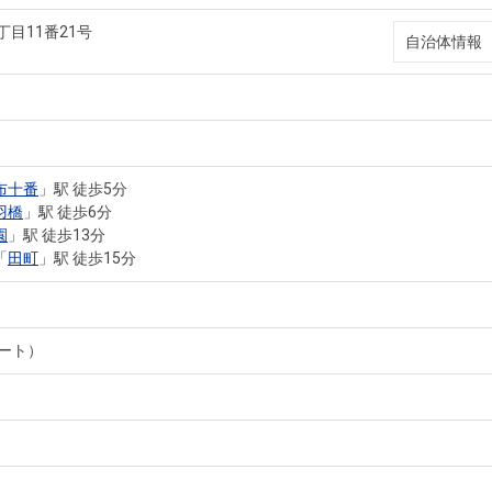
丁目11番21号
自治体情報
布十番
」駅 徒歩5分
羽橋
」駅 徒歩6分
園
」駅 徒歩13分
「
田町
」駅 徒歩15分
ート）