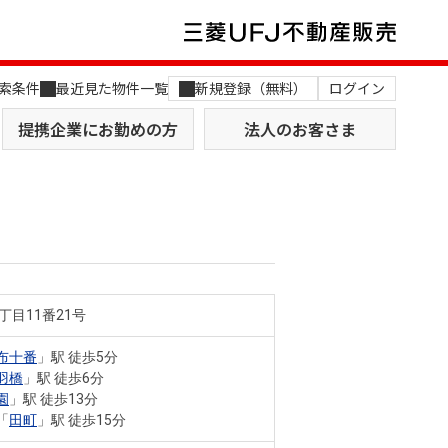
索条件
最近見た物件一覧
新規登録（無料）
ログイン
提携企業にお勤めの方
法人のお客さま
丁目11番21号
店舗のご案内（関西）
MUFG Way
土地を探す
AI不動産査定
布十番
」駅 徒歩5分
羽橋
」駅 徒歩6分
役員一覧
園
」駅 徒歩13分
「
田町
」駅 徒歩15分
おすすめ物件から探す