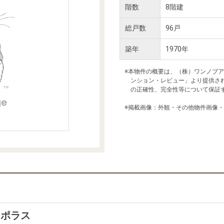
本社地図
階数
8階建
総戸数
96戸
住宅ローンシミュレーション
周辺相場検索
築年
1970年
購入ガイド
売却ガイド
※本物件の概要は、（株）ワンノブ
ンション・レビュー」より提供さ
の正確性、完全性等について保証
※掲載画像：外観・その他物件画像
ーポラス