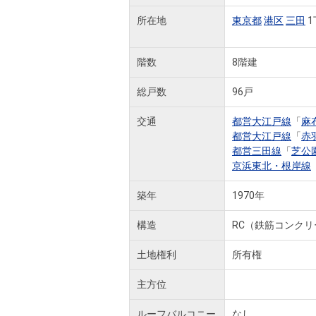
所在地
東京都
港区
三田
1
階数
8階建
総戸数
96戸
交通
都営大江戸線
「
麻
都営大江戸線
「
赤
都営三田線
「
芝公
京浜東北・根岸線
築年
1970年
構造
RC（鉄筋コンクリ
土地権利
所有権
主方位
ルーフバルコニー
なし