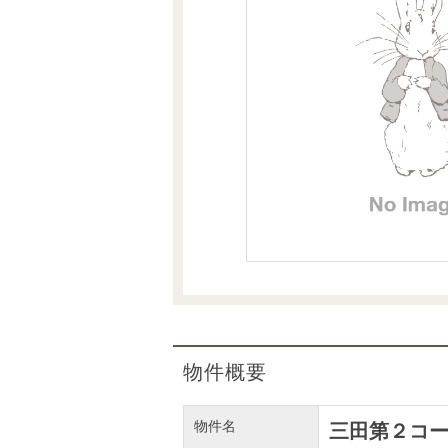
沿革
会員ページ
会社案内（電子ブック版）
購入向けサービス
売却向けサービス
住まいと暮らしの税金の本（電子ブック）
住まいと暮らしの税金の本（電子ブック）
物件概要
物件名
三田第２コ