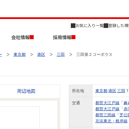
お気に入り一覧
登録した検
会社情報
採用情報
ー
東京都
港区
三田
三田第２コーポラス
周辺地図
所在地
東京都
港区
三田
1
店舗のご案内（名古屋）
会社概要
キャリア採用情報
新築・中古一戸建てを探す
売却相談
交通
都営大江戸線
「
麻
都営大江戸線
「
赤
組織図
都営三田線
「
芝公
京浜東北・根岸線
事業用物件を探す