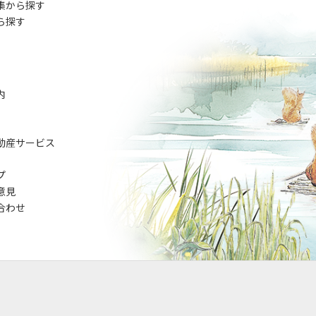
集から探す
ら探す
内
動産サービス
プ
意見
合わせ