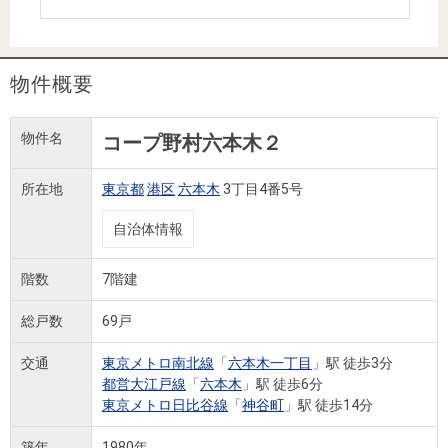
住まいと
ック）
購入ガイ
暮らしの
ド
税金の本
物件概要
（電子ブ
ック）
物件名
コープ野村六本木２
所在地
東京都
港区
六本木
3丁目4番5号
自治体情報
階数
7階建
総戸数
69戸
交通
東京メトロ南北線
「
六本木一丁目
」駅 徒歩3分
都営大江戸線
「
六本木
」駅 徒歩6分
東京メトロ日比谷線
「
神谷町
」駅 徒歩14分
築年
1980年