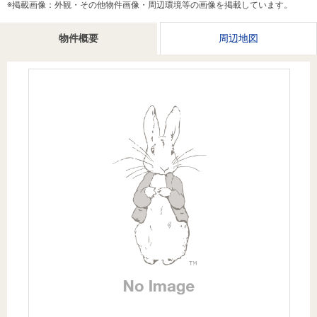
※掲載画像：外観・その他物件画像・周辺環境等の画像を掲載しています。
を探
本社地
ニュース
沿革
す
売却
会員ページ
図
リリース
物件概要
周辺地図
投
時手
事業
資
取り
用物
会社案内
閉じる
用
金額
件を
（電子ブ
物
試算
探す
ック版）
件
を
売却向け
周辺相場
住まい1プ
探
サービス
検索
ラス（お
す
役立ちコ
ラム）
購入向け
住宅ロー
住まい1プ
住まいと
売却ガイ
サービス
ンシミュ
ラス（お
暮らしの
ド
レーショ
役立ちコ
税金の本
ン
ラム）
（電子ブ