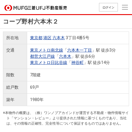
ログイン
コープ野村六本木２
買いたい
所在地
東京都
港区
六本木
3丁目4番5号
売りたい
交通
東京メトロ南北線
「
六本木一丁目
」駅 徒歩3分
都営大江戸線
「
六本木
」駅 徒歩6分
店舗案内
東京メトロ日比谷線
「
神谷町
」駅 徒歩14分
買いたいTOP
売りたいTOP
店舗案内TOP
会社情報TOP
採用情報TOP
階数
7階建
会社情報
総戸数
69戸
採用情報
店舗のご
ごあいさ
新卒採用
店舗のご
会社概
キャリア
店舗のご
MUFG
中古
無
新
売
A
築年
1980年
案内（首
つ
情報
案内（名
要
採用情報
案内（関
Way
マン
料
築・
却
都圏）
古屋）
西）
法人のお客さま
ショ
査
中古
相
※本物件の概要は、（株）ワンノブアカインドが運営する不動産・物件情報サイ
経営ビジ
役員一
組織図
ト「マンション・レビュー」より提供された情報に基づくものであり、当社
ンを
定
一戸
談
は、その情報の正確性、完全性等について保証するものではありません。
ョン
覧
探す
建て
提携企業にお勤めの方