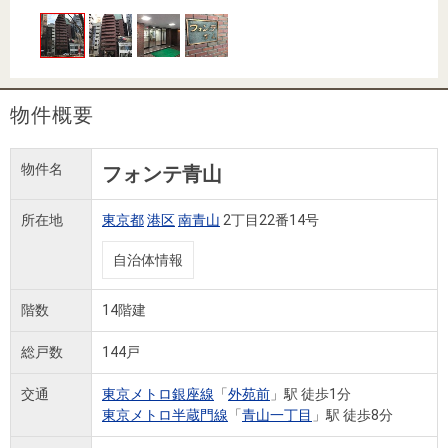
住まいと
ック）
購入ガイ
暮らしの
ド
税金の本
（電子ブ
ック）
物件概要
物件名
フォンテ青山
所在地
東京都
港区
南青山
2丁目22番14号
自治体情報
階数
14階建
総戸数
144戸
交通
東京メトロ銀座線
「
外苑前
」駅 徒歩1分
東京メトロ半蔵門線
「
青山一丁目
」駅 徒歩8分