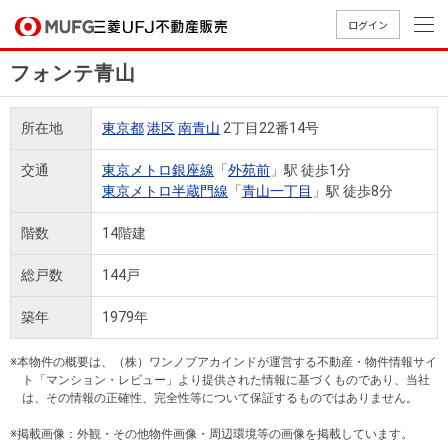
ログイン
フォンテ青山
買いたい
所在地
東京都
港区
南青山
2丁目22番14号
売りたい
交通
東京メトロ銀座線
「
外苑前
」駅 徒歩1分
東京メトロ半蔵門線
「
青山一丁目
」駅 徒歩8分
店舗案内
買いたいTOP
売りたいTOP
店舗案内TOP
会社情報TOP
採用情報TOP
階数
14階建
会社情報
総戸数
144戸
採用情報
築年
1979年
店舗のご
ごあいさ
新卒採用
店舗のご
会社概
キャリア
店舗のご
MUFG
中古
無
新
売
A
案内（首
つ
情報
案内（名
要
採用情報
案内（関
Way
マン
料
築・
却
※本物件の概要は、（株）ワンノブアカインドが運営する不動産・物件情報サイ
都圏）
古屋）
西）
法人のお客さま
ショ
査
中古
相
ト「マンション・レビュー」より提供された情報に基づくものであり、当社
経営ビジ
役員一
は、その情報の正確性、完全性等について保証するものではありません。
組織図
ンを
定
一戸
談
ョン
覧
探す
建て
※掲載画像：外観・その他物件画像・周辺環境等の画像を掲載しています。
提携企業にお勤めの方