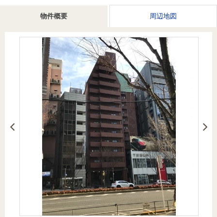
を探
本社地
ニュース
沿革
物件概要
周辺地図
す
売却
会員ページ
図
リリース
投
時手
事業
資
取り
用物
会社案内
閉じる
用
金額
件を
（電子ブ
物
試算
探す
ック版）
件
を
売却向け
周辺相場
住まい1プ
探
サービス
検索
ラス（お
す
役立ちコ
ラム）
購入向け
住宅ロー
住まい1プ
住まいと
売却ガイ
サービス
ンシミュ
ラス（お
暮らしの
ド
レーショ
役立ちコ
税金の本
ン
ラム）
（電子ブ