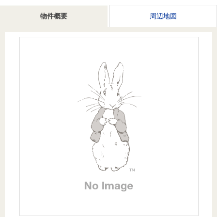
を探
本社地
ニュース
沿革
物件概要
周辺地図
す
売却
会員ページ
図
リリース
投
時手
事業
資
取り
用物
会社案内
閉じる
用
金額
件を
（電子ブ
物
試算
探す
ック版）
件
を
売却向け
周辺相場
住まい1プ
探
サービス
検索
ラス（お
す
役立ちコ
ラム）
購入向け
住宅ロー
住まい1プ
住まいと
売却ガイ
サービス
ンシミュ
ラス（お
暮らしの
ド
レーショ
役立ちコ
税金の本
ン
ラム）
（電子ブ