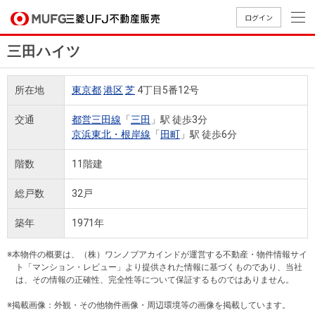
ログイン
三田ハイツ
買いたい
所在地
東京都
港区
芝
4丁目5番12号
売りたい
交通
都営三田線
「
三田
」駅 徒歩3分
京浜東北・根岸線
「
田町
」駅 徒歩6分
店舗案内
買いたいTOP
売りたいTOP
店舗案内TOP
会社情報TOP
採用情報TOP
階数
11階建
会社情報
総戸数
32戸
採用情報
築年
1971年
店舗のご
ごあいさ
新卒採用
店舗のご
会社概
キャリア
店舗のご
MUFG
中古
無
新
売
A
案内（首
つ
情報
案内（名
要
採用情報
案内（関
Way
マン
料
築・
却
※本物件の概要は、（株）ワンノブアカインドが運営する不動産・物件情報サイ
都圏）
古屋）
西）
法人のお客さま
ショ
査
中古
相
ト「マンション・レビュー」より提供された情報に基づくものであり、当社
経営ビジ
役員一
は、その情報の正確性、完全性等について保証するものではありません。
組織図
ンを
定
一戸
談
ョン
覧
探す
建て
※掲載画像：外観・その他物件画像・周辺環境等の画像を掲載しています。
提携企業にお勤めの方