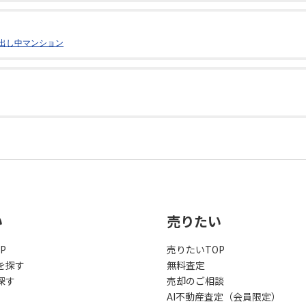
出し中マンション
い
売りたい
P
売りたいTOP
を探す
無料査定
探す
売却のご相談
AI不動産査定（会員限定）