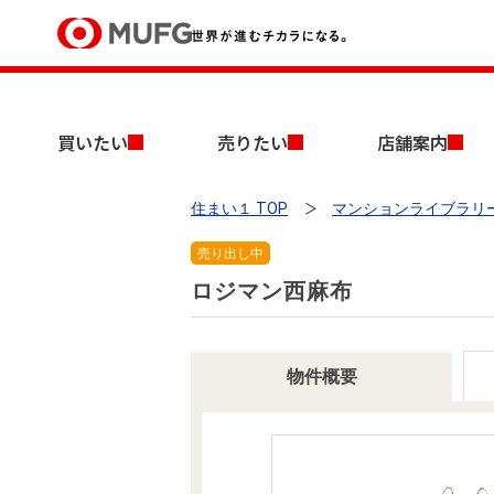
買いたい
買いたい
売りたい
店舗案内
売りたい
住まい１ TOP
マンションライブラリ
店舗案内
買いたいTOP
売りたいTOP
店舗案内TOP
会社情報TOP
採用情報TOP
売り出し中
会社情報
ロジマン西麻布
採用情報
店舗のご案内（首都圏）
ごあいさつ
新卒採用情報
物件概要
中古マンションを探す
無料査定
法人のお客さま
経営ビジョン
投資用物件を探す
売却時手取り金額試算
提携企業にお勤めの方