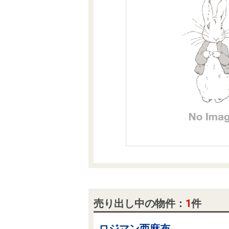
沿革
会員ページ
会社案内（電子ブック版）
購入向けサービス
売却向けサービス
住まいと暮らしの税金の本（電子ブック）
住まいと暮らしの税金の本（電子ブック）
売り出し中の物件：
1
件
ロジマン西麻布