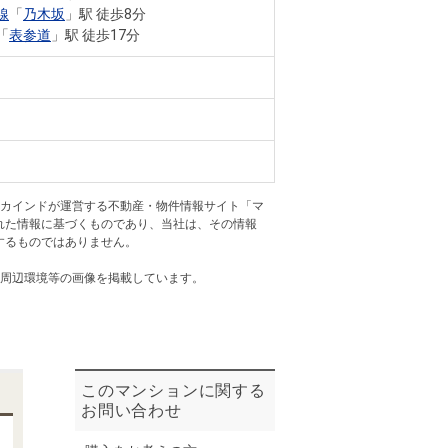
ニュースリリース
線
「
乃木坂
」駅 徒歩8分
「
表参道
」駅 徒歩17分
住まい1プラス（お役立ちコラム）
住まい1プラス（お役立ちコラム）
閉じる
アカインドが運営する不動産・物件情報サイト「マ
れた情報に基づくものであり、当社は、その情報
するものではありません。
・周辺環境等の画像を掲載しています。
このマンションに関する
お問い合わせ