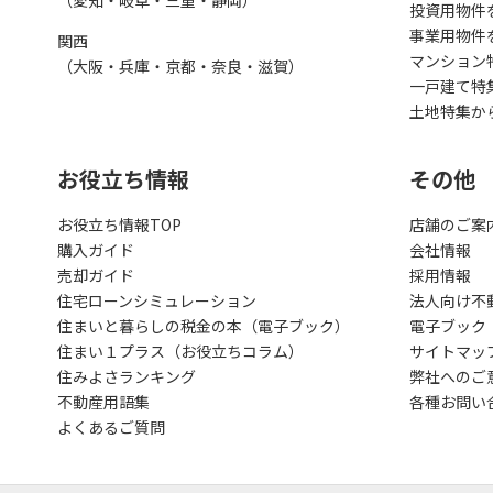
（愛知・岐阜・三重・静岡）
投資用物件
事業用物件
関西
マンション
（大阪・兵庫・京都・奈良・滋賀）
一戸建て特
土地特集か
お役立ち情報
その他
お役立ち情報TOP
店舗のご案
購入ガイド
会社情報
売却ガイド
採用情報
住宅ローンシミュレーション
法人向け不
住まいと暮らしの税金の本（電子ブック）
電子ブック
住まい１プラス（お役立ちコラム）
サイトマッ
住みよさランキング
弊社へのご
不動産用語集
各種お問い
よくあるご質問