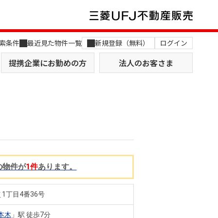
索条件
最近見た物件一覧
新規登録（無料）
ログイン
提携企業にお勤めの方
法人のお客さま
店舗のご案内（関西）
MUFG Way
の物件が
1件
あります。
土地を探す
AI不動産査定
役員一覧
布
1丁目4番36号
おすすめ物件から探す
本木
」駅 徒歩7分