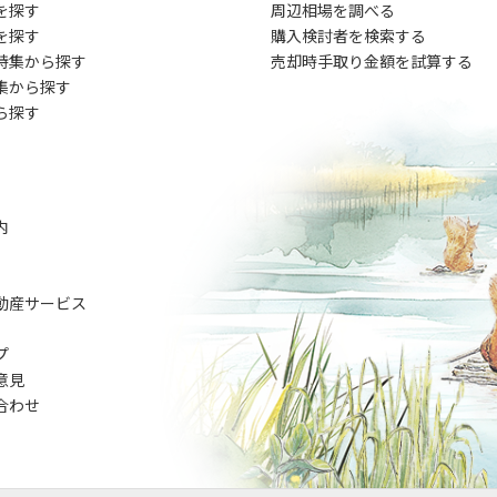
を探す
周辺相場を調べる
を探す
購入検討者を検索する
特集から探す
売却時手取り金額を試算する
集から探す
ら探す
内
動産サービス
プ
意見
合わせ