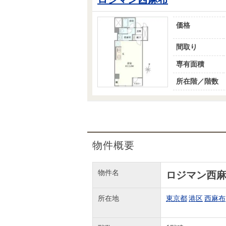
価格
間取り
専有面積
所在階／階数
物件概要
物件名
ロジマン西
所在地
東京都
港区
西麻布