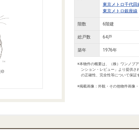
本社地図
東京メトロ千代田
東京メトロ銀座線
階数
6階建
住宅ローンシミュレーション
周辺相場検索
総戸数
64戸
購入ガイド
売却ガイド
築年
1976年
※本物件の概要は、（株）ワンノブ
ンション・レビュー」より提供さ
の正確性、完全性等について保証
※掲載画像：外観・その他物件画像