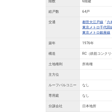
階数
6階建
総戸数
64戸
交通
都営大江戸線
「
六
東京メトロ千代田
東京メトロ銀座線
築年
1976年
構造
RC（鉄筋コンクリ
土地権利
所有権
主方位
ルーフバルコニー
なし
専用庭
なし
分譲会社
日本地所