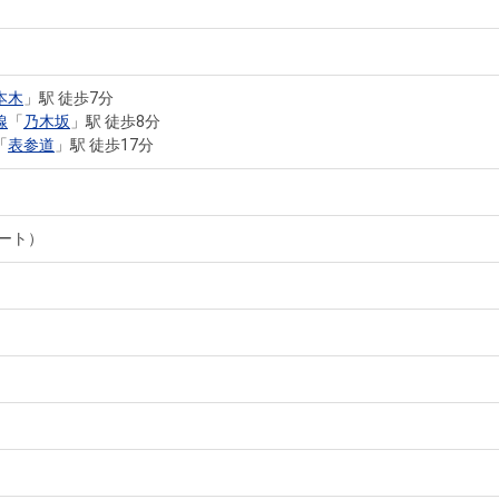
本木
」駅 徒歩7分
線
「
乃木坂
」駅 徒歩8分
「
表参道
」駅 徒歩17分
ート）