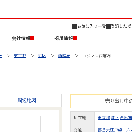
お気に入り一覧
登録した検
会社情報
採用情報
ー
東京都
港区
西麻布
ロジマン西麻布
店舗のご案内（名古屋）
会社概要
キャリア採用情報
周辺地図
売り出し中
新築・中古一戸建てを探す
売却相談
組織図
所在地
東京都
港区
西麻
事業用物件を探す
交通
都営大江戸線
「
六