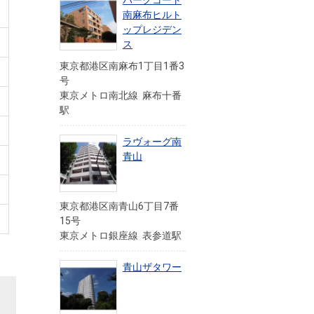
パークコート
南麻布ヒルト
ップレジデン
ス
東京都港区南麻布1丁目1番3
号
東京メトロ南北線 麻布十番
駅
ラヴォーグ南
青山
東京都港区南青山6丁目7番
15号
東京メトロ銀座線 表参道駅
青山ザタワー