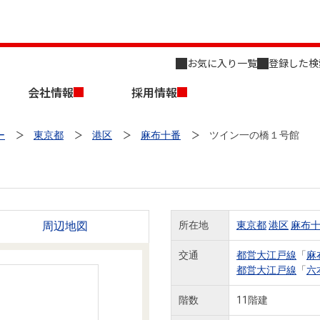
お気に入り一覧
登録した検
会社情報
採用情報
ー
東京都
港区
麻布十番
ツイン一の橋１号館
周辺地図
所在地
東京都
港区
麻布
店舗のご案内（名古屋）
会社概要
キャリア採用情報
新築・中古一戸建てを探す
売却相談
交通
都営大江戸線
「
麻
都営大江戸線
「
六
組織図
階数
11階建
事業用物件を探す