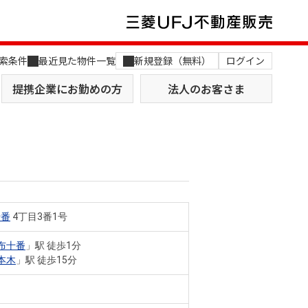
索条件
最近見た物件一覧
新規登録（無料）
ログイン
提携企業にお勤めの方
法人のお客さま
十番
4丁目3番1号
店舗のご案内（関西）
MUFG Way
土地を探す
AI不動産査定
布十番
」駅 徒歩1分
本木
」駅 徒歩15分
役員一覧
おすすめ物件から探す