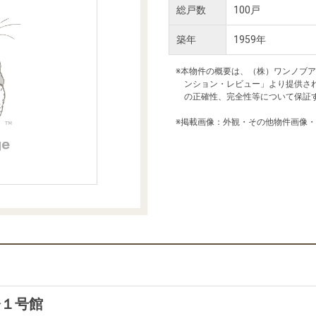
本社地図
総戸数
100戸
築年
1959年
住宅ローンシミュレーション
周辺相場検索
※本物件の概要は、（株）ワンノブ
ンション・レビュー」より提供さ
の正確性、完全性等について保証
購入ガイド
売却ガイド
※掲載画像：外観・その他物件画像
橋１号館