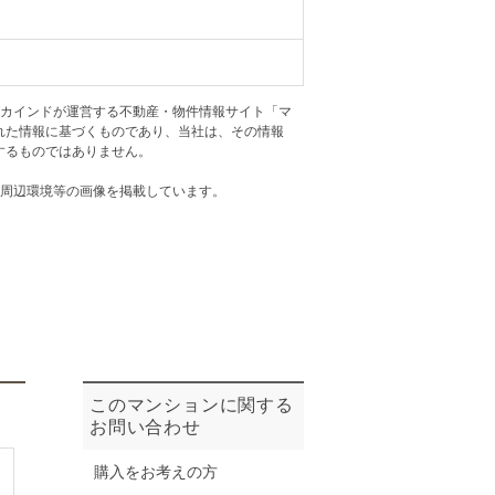
ニュースリリース
住まい1プラス（お役立ちコラム）
住まい1プラス（お役立ちコラム）
アカインドが運営する不動産・物件情報サイト「マ
閉じる
れた情報に基づくものであり、当社は、その情報
するものではありません。
・周辺環境等の画像を掲載しています。
このマンションに関する
お問い合わせ
購入をお考えの方