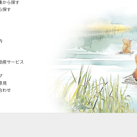
集から探す
ら探す
内
動産サービス
プ
意見
合わせ