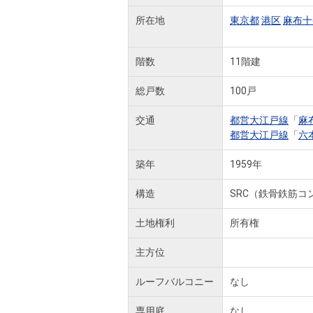
所在地
東京都
港区
麻布十
階数
11階建
総戸数
100戸
交通
都営大江戸線
「
麻
都営大江戸線
「
六
築年
1959年
構造
SRC（鉄骨鉄筋コ
土地権利
所有権
主方位
ルーフバルコニー
なし
専用庭
なし