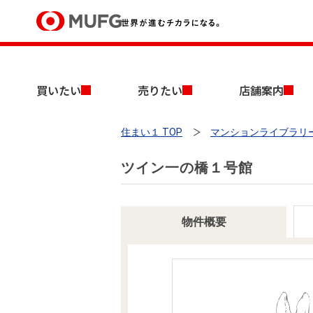
買いたい
買いたい
売りたい
店舗案内
売りたい
住まい１ TOP
マンションライブラリ
店舗案内
買いたいTOP
売りたいTOP
店舗案内TOP
会社情報TOP
採用情報TOP
ツイン一の橋１号館
会社情報
採用情報
物件概要
店舗のご案内（首都圏）
ごあいさつ
新卒採用情報
中古マンションを探す
無料査定
法人のお客さま
経営ビジョン
投資用物件を探す
売却時手取り金額試算
提携企業にお勤めの方