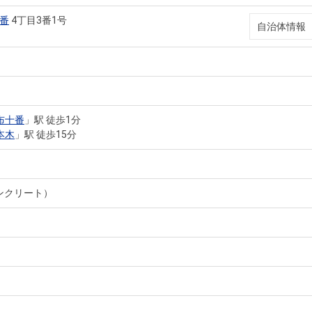
番
4丁目3番1号
自治体情報
布十番
」駅 徒歩1分
本木
」駅 徒歩15分
ンクリート）