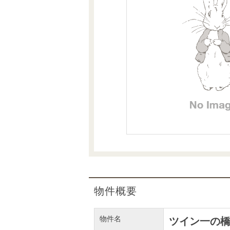
沿革
会員ページ
会社案内（電子ブック版）
購入向けサービス
売却向けサービス
住まいと暮らしの税金の本（電子ブック）
住まいと暮らしの税金の本（電子ブック）
物件概要
物件名
ツイン一の