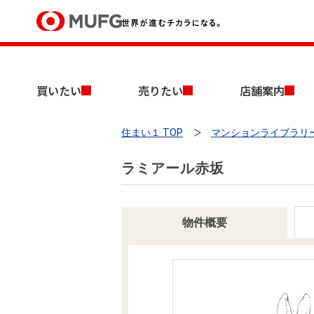
買いたい
買いたい
売りたい
店舗案内
売りたい
住まい１ TOP
マンションライブラリ
店舗案内
買いたいTOP
売りたいTOP
店舗案内TOP
会社情報TOP
採用情報TOP
ラミアール赤坂
会社情報
採用情報
物件概要
店舗のご案内（首都圏）
ごあいさつ
新卒採用情報
中古マンションを探す
無料査定
法人のお客さま
経営ビジョン
投資用物件を探す
売却時手取り金額試算
提携企業にお勤めの方