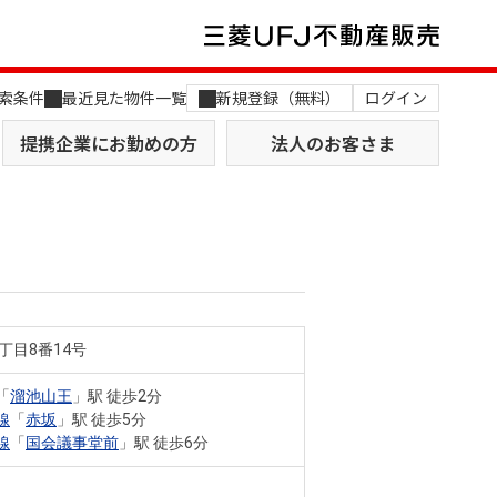
索条件
最近見た物件一覧
新規登録（無料）
ログイン
提携企業にお勤めの方
法人のお客さま
丁目8番14号
店舗のご案内（関西）
MUFG Way
土地を探す
AI不動産査定
「
溜池山王
」駅 徒歩2分
線
「
赤坂
」駅 徒歩5分
役員一覧
線
「
国会議事堂前
」駅 徒歩6分
おすすめ物件から探す