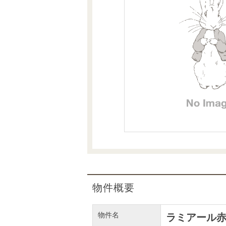
沿革
会員ページ
会社案内（電子ブック版）
購入向けサービス
売却向けサービス
住まいと暮らしの税金の本（電子ブック）
住まいと暮らしの税金の本（電子ブック）
物件概要
物件名
ラミアール