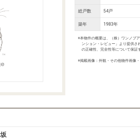
本社地図
総戸数
54戸
築年
1983年
住宅ローンシミュレーション
周辺相場検索
※本物件の概要は、（株）ワンノブ
ンション・レビュー」より提供さ
購入ガイド
売却ガイド
の正確性、完全性等について保証
※掲載画像：外観・その他物件画像
赤坂