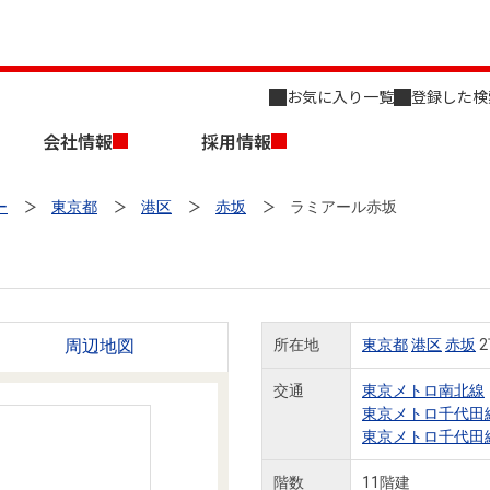
お気に入り一覧
登録した検
会社情報
採用情報
ー
東京都
港区
赤坂
ラミアール赤坂
周辺地図
所在地
東京都
港区
赤坂
2
店舗のご案内（名古屋）
会社概要
キャリア採用情報
新築・中古一戸建てを探す
売却相談
交通
東京メトロ南北線
東京メトロ千代田
組織図
東京メトロ千代田
事業用物件を探す
階数
11階建