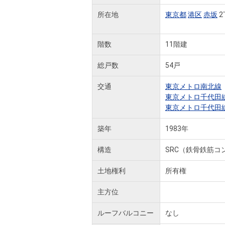
所在地
東京都
港区
赤坂
2
階数
11階建
総戸数
54戸
交通
東京メトロ南北線
東京メトロ千代田
東京メトロ千代田
築年
1983年
構造
SRC（鉄骨鉄筋コ
土地権利
所有権
主方位
ルーフバルコニー
なし