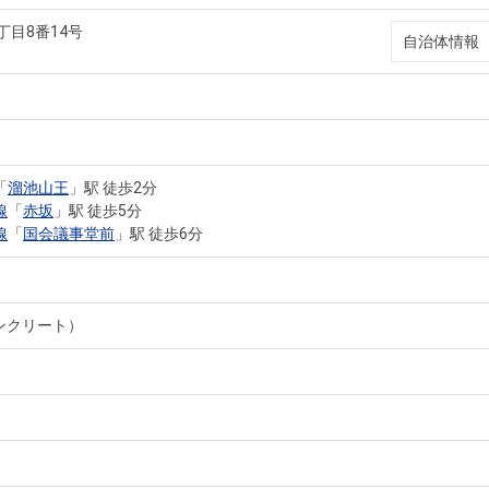
丁目8番14号
自治体情報
「
溜池山王
」駅 徒歩2分
線
「
赤坂
」駅 徒歩5分
線
「
国会議事堂前
」駅 徒歩6分
ンクリート）