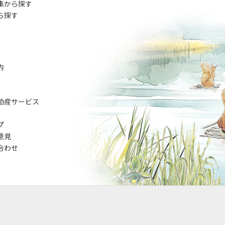
集から探す
ら探す
内
動産サービス
プ
意見
合わせ