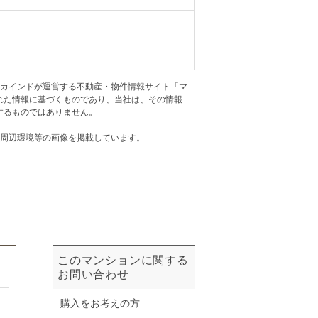
ニュースリリース
住まい1プラス（お役立ちコラム）
住まい1プラス（お役立ちコラム）
閉じる
アカインドが運営する不動産・物件情報サイト「マ
れた情報に基づくものであり、当社は、その情報
するものではありません。
・周辺環境等の画像を掲載しています。
このマンションに関する
お問い合わせ
購入をお考えの方