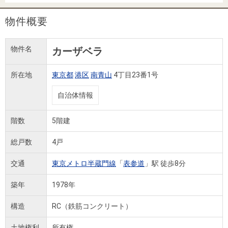
住まいと
ック）
購入ガイ
暮らしの
ド
物件概要
税金の本
（電子ブ
物件名
カーザベラ
ック）
所在地
東京都
港区
南青山
4丁目23番1号
自治体情報
階数
5階建
総戸数
4戸
交通
東京メトロ半蔵門線
「
表参道
」駅 徒歩8分
築年
1978年
構造
RC（鉄筋コンクリート）
土地権利
所有権