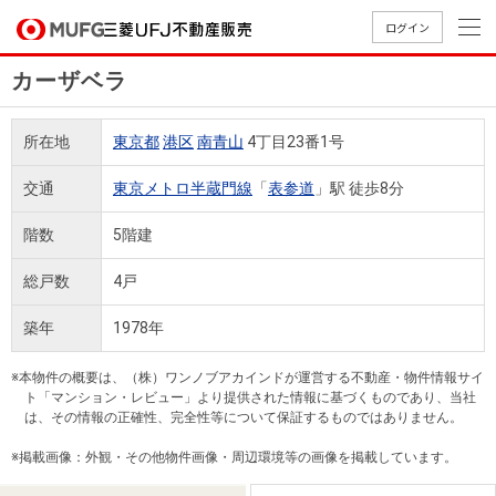
ログイン
カーザベラ
買いたい
所在地
東京都
港区
南青山
4丁目23番1号
売りたい
交通
東京メトロ半蔵門線
「
表参道
」駅 徒歩8分
店舗案内
階数
5階建
買いたいTOP
売りたいTOP
店舗案内TOP
会社情報TOP
採用情報TOP
総戸数
4戸
会社情報
築年
1978年
採用情報
店舗のご
ごあいさ
新卒採用
店舗のご
会社概
キャリア
店舗のご
MUFG
中古
無
新
売
A
※本物件の概要は、（株）ワンノブアカインドが運営する不動産・物件情報サイ
案内（首
つ
情報
案内（名
要
採用情報
案内（関
Way
マン
料
築・
却
ト「マンション・レビュー」より提供された情報に基づくものであり、当社
都圏）
古屋）
西）
法人のお客さま
ショ
査
中古
相
は、その情報の正確性、完全性等について保証するものではありません。
経営ビジ
役員一
組織図
ンを
定
一戸
談
※掲載画像：外観・その他物件画像・周辺環境等の画像を掲載しています。
ョン
覧
探す
建て
提携企業にお勤めの方