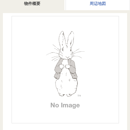
を探
物件概要
周辺地図
本社地
ニュース
沿革
す
売却
会員ページ
図
リリース
投
時手
事業
資
取り
用物
会社案内
閉じる
用
金額
件を
（電子ブ
物
試算
探す
ック版）
件
を
売却向け
周辺相場
住まい1プ
探
サービス
検索
ラス（お
す
役立ちコ
ラム）
購入向け
住宅ロー
住まい1プ
住まいと
売却ガイ
サービス
ンシミュ
ラス（お
暮らしの
ド
レーショ
役立ちコ
税金の本
ン
ラム）
（電子ブ