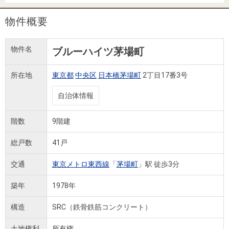
住まいと
ック）
購入ガイ
暮らしの
ド
物件概要
税金の本
（電子ブ
物件名
ブルーハイツ茅場町
ック）
所在地
東京都
中央区
日本橋茅場町
2丁目17番3号
自治体情報
階数
9階建
総戸数
41戸
交通
東京メトロ東西線
「
茅場町
」駅 徒歩3分
築年
1978年
構造
SRC（鉄骨鉄筋コンクリート）
土地権利
所有権