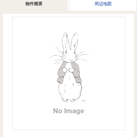
を探
物件概要
周辺地図
本社地
ニュース
沿革
す
売却
会員ページ
図
リリース
投
時手
事業
資
取り
用物
会社案内
閉じる
用
金額
件を
（電子ブ
物
試算
探す
ック版）
件
を
売却向け
周辺相場
住まい1プ
探
サービス
検索
ラス（お
す
役立ちコ
ラム）
購入向け
住宅ロー
住まい1プ
住まいと
売却ガイ
サービス
ンシミュ
ラス（お
暮らしの
ド
レーショ
役立ちコ
税金の本
ン
ラム）
（電子ブ