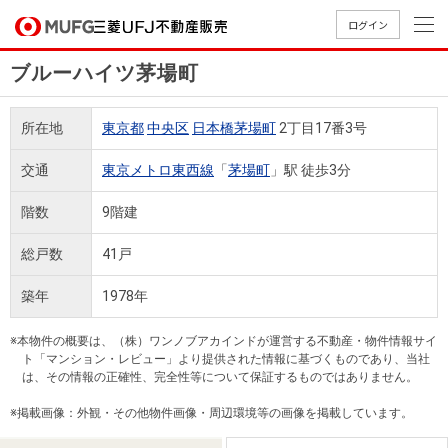
ログイン
ブルーハイツ茅場町
買いたい
所在地
東京都
中央区
日本橋茅場町
2丁目17番3号
売りたい
交通
東京メトロ東西線
「
茅場町
」駅 徒歩3分
店舗案内
階数
9階建
買いたいTOP
売りたいTOP
店舗案内TOP
会社情報TOP
採用情報TOP
総戸数
41戸
会社情報
築年
1978年
採用情報
店舗のご
ごあいさ
新卒採用
店舗のご
会社概
キャリア
店舗のご
MUFG
中古
無
新
売
A
※本物件の概要は、（株）ワンノブアカインドが運営する不動産・物件情報サイ
案内（首
つ
情報
案内（名
要
採用情報
案内（関
Way
マン
料
築・
却
ト「マンション・レビュー」より提供された情報に基づくものであり、当社
都圏）
古屋）
西）
法人のお客さま
ショ
査
中古
相
は、その情報の正確性、完全性等について保証するものではありません。
経営ビジ
役員一
組織図
ンを
定
一戸
談
※掲載画像：外観・その他物件画像・周辺環境等の画像を掲載しています。
ョン
覧
探す
建て
提携企業にお勤めの方