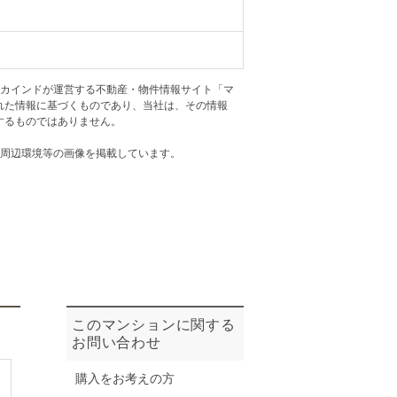
ニュースリリース
住まい1プラス（お役立ちコラム）
住まい1プラス（お役立ちコラム）
アカインドが運営する不動産・物件情報サイト「マ
閉じる
れた情報に基づくものであり、当社は、その情報
するものではありません。
・周辺環境等の画像を掲載しています。
このマンションに関する
お問い合わせ
購入をお考えの方