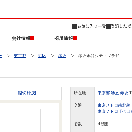
お気に入り一覧
登録した検
会社情報
採用情報
ー
東京都
港区
赤坂
赤坂永谷シティプラザ
周辺地図
所在地
東京都
港区
赤坂
1
店舗のご案内（名古屋）
会社概要
キャリア採用情報
新築・中古一戸建てを探す
売却相談
交通
東京メトロ南北線
東京メトロ千代田
組織図
階数
4階建
事業用物件を探す