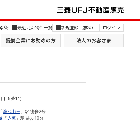
索条件
最近見た物件一覧
新規登録（無料）
ログイン
提携企業にお勤めの方
法人のお客さま
丁目8番1号
店舗のご案内（関西）
MUFG Way
土地を探す
AI不動産査定
「
溜池山王
」駅 徒歩2分
線
「
赤坂
」駅 徒歩10分
役員一覧
おすすめ物件から探す