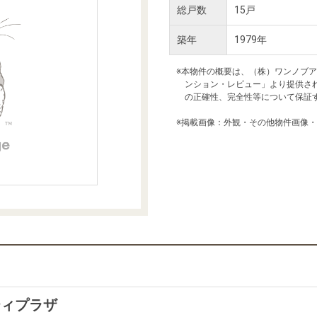
本社地図
総戸数
15戸
築年
1979年
住宅ローンシミュレーション
周辺相場検索
※本物件の概要は、（株）ワンノブ
ンション・レビュー」より提供さ
の正確性、完全性等について保証
購入ガイド
売却ガイド
※掲載画像：外観・その他物件画像
ティプラザ