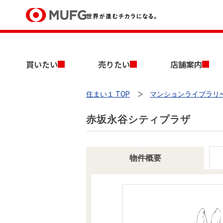
買いたい
買いたい
売りたい
店舗案内
売りたい
住まい１ TOP
マンションライブラリ
店舗案内
買いたいTOP
売りたいTOP
店舗案内TOP
会社情報TOP
採用情報TOP
赤坂永谷シティプラザ
会社情報
採用情報
物件概要
店舗のご案内（首都圏）
ごあいさつ
新卒採用情報
中古マンションを探す
無料査定
法人のお客さま
経営ビジョン
投資用物件を探す
売却時手取り金額試算
提携企業にお勤めの方