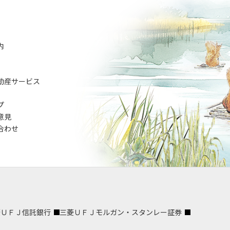
内
動産サービス
プ
意見
合わせ
菱ＵＦＪ信託銀行
三菱ＵＦＪモルガン・スタンレー証券