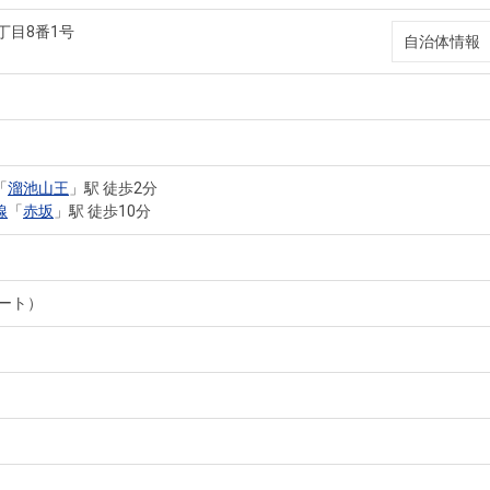
丁目8番1号
自治体情報
「
溜池山王
」駅 徒歩2分
線
「
赤坂
」駅 徒歩10分
ート）