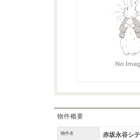
沿革
会員ページ
会社案内（電子ブック版）
購入向けサービス
売却向けサービス
住まいと暮らしの税金の本（電子ブック）
住まいと暮らしの税金の本（電子ブック）
物件概要
物件名
赤坂永谷シ