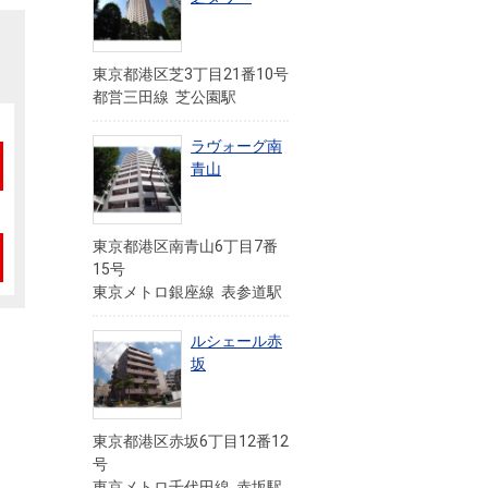
東京都港区芝3丁目21番10号
都営三田線 芝公園駅
ラヴォーグ南
青山
東京都港区南青山6丁目7番
15号
東京メトロ銀座線 表参道駅
ルシェール赤
坂
」
東京都港区赤坂6丁目12番12
号
東京メトロ千代田線 赤坂駅