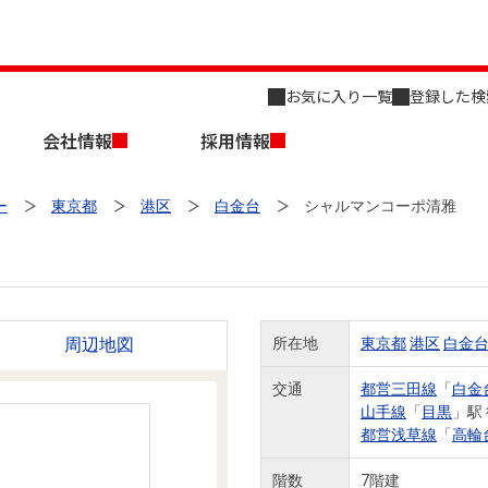
お気に入り一覧
登録した検
会社情報
採用情報
ー
東京都
港区
白金台
シャルマンコーポ清雅
周辺地図
所在地
東京都
港区
白金
店舗のご案内（名古屋）
会社概要
キャリア採用情報
新築・中古一戸建てを探す
売却相談
交通
都営三田線
「
白金
山手線
「
目黒
」駅
組織図
都営浅草線
「
高輪
事業用物件を探す
階数
7階建