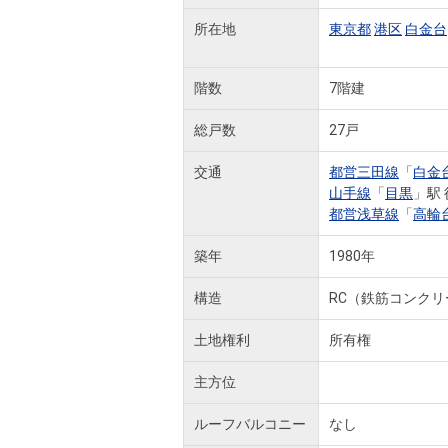
所在地
東京都
港区
白金台
階数
7階建
総戸数
27戸
交通
都営三田線
「
白金
山手線
「
目黒
」駅 
都営浅草線
「
高輪
築年
1980年
構造
RC（鉄筋コンクリ
土地権利
所有権
主方位
ルーフバルコニー
なし