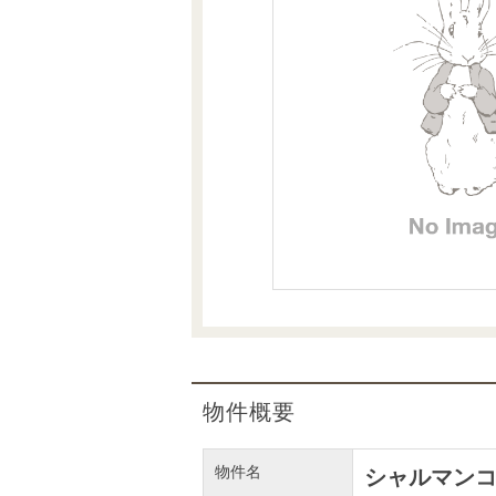
沿革
会員ページ
会社案内（電子ブック版）
購入向けサービス
売却向けサービス
住まいと暮らしの税金の本（電子ブック）
住まいと暮らしの税金の本（電子ブック）
物件概要
物件名
シャルマン