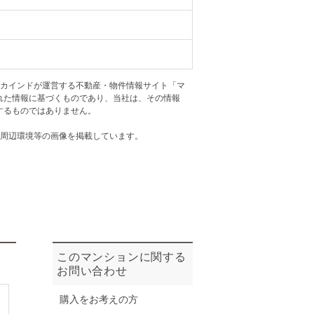
ニュースリリース
住まい1プラス（お役立ちコラム）
住まい1プラス（お役立ちコラム）
閉じる
アカインドが運営する不動産・物件情報サイト「マ
れた情報に基づくものであり、当社は、その情報
するものではありません。
・周辺環境等の画像を掲載しています。
このマンションに関する
お問い合わせ
購入をお考えの方