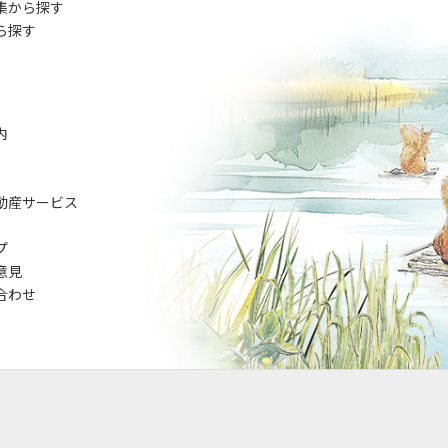
集から探す
ら探す
内
動産サービス
プ
意見
合わせ