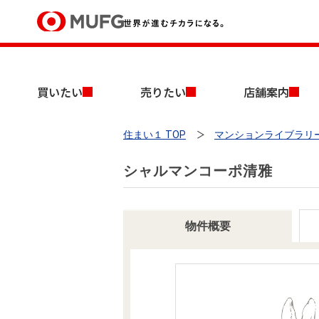
買いたい
買いたい
売りたい
店舗案内
売りたい
住まい１ TOP
マンションライブラリ
店舗案内
買いたいTOP
売りたいTOP
店舗案内TOP
会社情報TOP
採用情報TOP
シャルマンコーポ清雅
会社情報
採用情報
物件概要
店舗のご案内（首都圏）
ごあいさつ
新卒採用情報
中古マンションを探す
無料査定
法人のお客さま
経営ビジョン
投資用物件を探す
売却時手取り金額試算
提携企業にお勤めの方