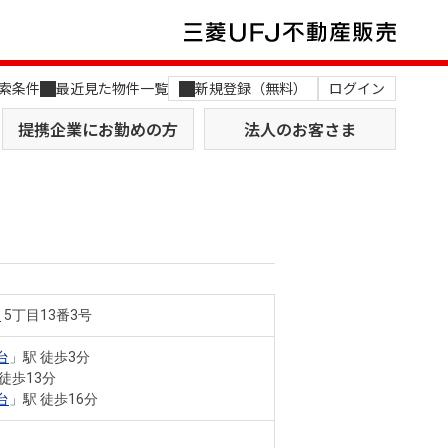
索条件
最近見た物件一覧
新規登録（無料）
ログイン
提携企業にお勤めの方
法人のお客さま
台
5丁目13番3号
店舗のご案内（関西）
MUFG Way
土地を探す
AI不動産査定
台
」駅 徒歩3分
 徒歩13分
役員一覧
台
」駅 徒歩16分
おすすめ物件から探す