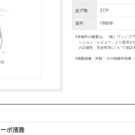
本社地図
総戸数
27戸
築年
1980年
住宅ローンシミュレーション
周辺相場検索
※本物件の概要は、（株）ワンノブ
ンション・レビュー」より提供さ
購入ガイド
売却ガイド
の正確性、完全性等について保証
※掲載画像：外観・その他物件画像
コーポ清雅