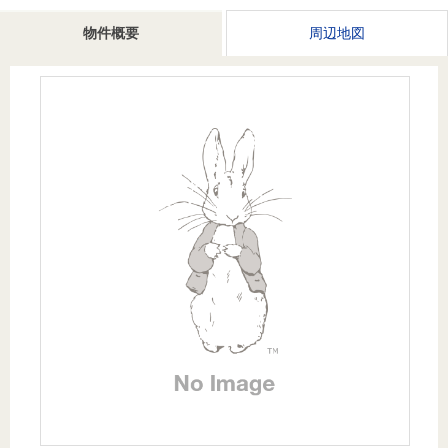
を探
本社地
ニュース
沿革
物件概要
周辺地図
す
売却
会員ページ
図
リリース
投
時手
事業
資
取り
用物
会社案内
閉じる
用
金額
件を
（電子ブ
物
試算
探す
ック版）
件
を
売却向け
周辺相場
住まい1プ
探
サービス
検索
ラス（お
す
役立ちコ
ラム）
購入向け
住宅ロー
住まい1プ
住まいと
売却ガイ
サービス
ンシミュ
ラス（お
暮らしの
ド
レーショ
役立ちコ
税金の本
ン
ラム）
（電子ブ