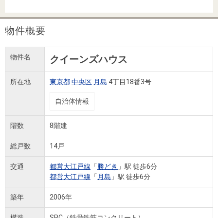
住まいと
ック）
購入ガイ
暮らしの
ド
税金の本
物件概要
（電子ブ
ック）
物件名
クイーンズハウス
所在地
東京都
中央区
月島
4丁目18番3号
自治体情報
階数
8階建
総戸数
14戸
交通
都営大江戸線
「
勝どき
」駅 徒歩6分
都営大江戸線
「
月島
」駅 徒歩6分
築年
2006年
構造
SRC（鉄骨鉄筋コンクリート）