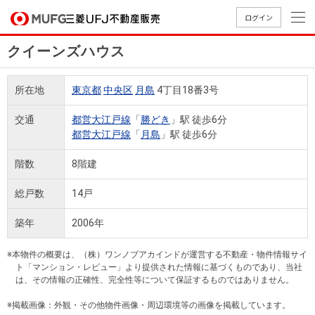
ログイン
クイーンズハウス
買いたい
所在地
東京都
中央区
月島
4丁目18番3号
売りたい
交通
都営大江戸線
「
勝どき
」駅 徒歩6分
都営大江戸線
「
月島
」駅 徒歩6分
店舗案内
買いたいTOP
売りたいTOP
店舗案内TOP
会社情報TOP
採用情報TOP
階数
8階建
会社情報
総戸数
14戸
採用情報
築年
2006年
店舗のご
ごあいさ
新卒採用
店舗のご
会社概
キャリア
店舗のご
MUFG
中古
無
新
売
A
案内（首
つ
情報
案内（名
要
採用情報
案内（関
Way
マン
料
築・
却
※本物件の概要は、（株）ワンノブアカインドが運営する不動産・物件情報サイ
都圏）
古屋）
西）
法人のお客さま
ショ
査
中古
相
ト「マンション・レビュー」より提供された情報に基づくものであり、当社
経営ビジ
役員一
は、その情報の正確性、完全性等について保証するものではありません。
組織図
ンを
定
一戸
談
ョン
覧
探す
建て
※掲載画像：外観・その他物件画像・周辺環境等の画像を掲載しています。
提携企業にお勤めの方