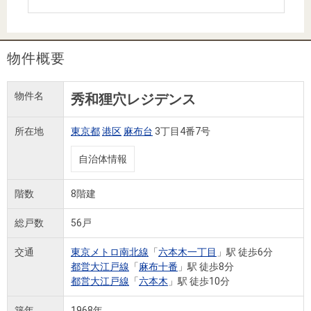
住まいと
ック）
購入ガイ
暮らしの
ド
税金の本
物件概要
（電子ブ
ック）
物件名
秀和狸穴レジデンス
所在地
東京都
港区
麻布台
3丁目4番7号
自治体情報
階数
8階建
総戸数
56戸
交通
東京メトロ南北線
「
六本木一丁目
」駅 徒歩6分
都営大江戸線
「
麻布十番
」駅 徒歩8分
都営大江戸線
「
六本木
」駅 徒歩10分
築年
1968年