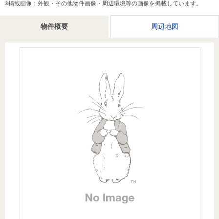
※掲載画像：外観・その他物件画像・周辺環境等の画像を掲載しています。
を探
本社地
ニュース
沿革
す
売却
会員ページ
図
リリース
物件概要
周辺地図
投
時手
事業
資
取り
用物
会社案内
閉じる
用
金額
件を
（電子ブ
物
試算
探す
ック版）
件
を
売却向け
周辺相場
住まい1プ
探
サービス
検索
ラス（お
す
役立ちコ
ラム）
購入向け
住宅ロー
住まい1プ
住まいと
売却ガイ
サービス
ンシミュ
ラス（お
暮らしの
ド
レーショ
役立ちコ
税金の本
ン
ラム）
（電子ブ