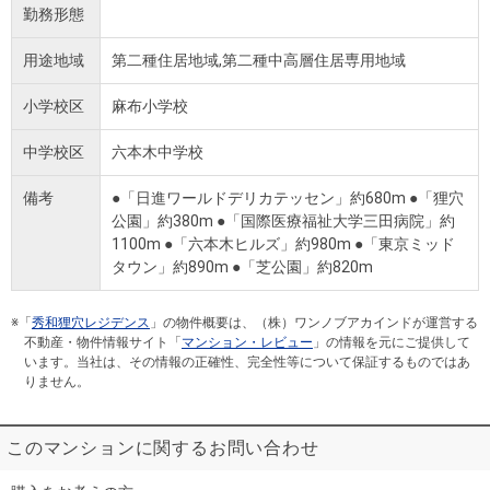
勤務形態
用途地域
第二種住居地域,第二種中高層住居専用地域
小学校区
麻布小学校
中学校区
六本木中学校
備考
●「日進ワールドデリカテッセン」約680m ●「狸穴
公園」約380m ●「国際医療福祉大学三田病院」約
1100m ●「六本木ヒルズ」約980m ●「東京ミッド
タウン」約890m ●「芝公園」約820m
※「
秀和狸穴レジデンス
」の物件概要は、（株）ワンノブアカインドが運営する
不動産・物件情報サイト「
マンション・レビュー
」の情報を元にご提供して
います。当社は、その情報の正確性、完全性等について保証するものではあ
りません。
このマンションに関するお問い合わせ