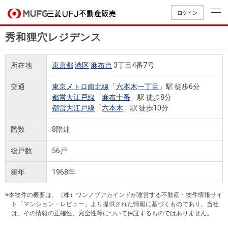
ログイン
秀和狸穴レジデンス
買いたい
所在地
東京都
港区
麻布台
3丁目4番7号
売りたい
交通
東京メトロ南北線
「
六本木一丁目
」駅 徒歩6分
都営大江戸線
「
麻布十番
」駅 徒歩8分
店舗案内
都営大江戸線
「
六本木
」駅 徒歩10分
買いたいTOP
売りたいTOP
店舗案内TOP
会社情報TOP
採用情報TOP
階数
8階建
会社情報
総戸数
56戸
採用情報
店舗のご
ごあいさ
新卒採用
店舗のご
会社概
キャリア
店舗のご
MUFG
中古
無
新
売
A
築年
1968年
案内（首
つ
情報
案内（名
要
採用情報
案内（関
Way
マン
料
築・
却
都圏）
古屋）
西）
法人のお客さま
ショ
査
中古
相
※本物件の概要は、（株）ワンノブアカインドが運営する不動産・物件情報サイ
経営ビジ
役員一
組織図
ト「マンション・レビュー」より提供された情報に基づくものであり、当社
ンを
定
一戸
談
は、その情報の正確性、完全性等について保証するものではありません。
ョン
覧
探す
建て
提携企業にお勤めの方