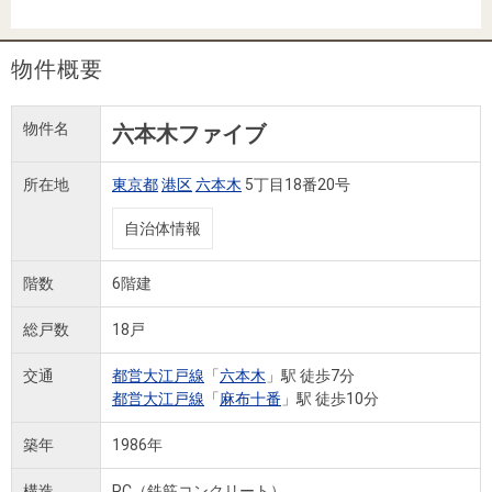
住まいと
ック）
購入ガイ
暮らしの
ド
税金の本
物件概要
（電子ブ
ック）
物件名
六本木ファイブ
所在地
東京都
港区
六本木
5丁目18番20号
自治体情報
階数
6階建
総戸数
18戸
交通
都営大江戸線
「
六本木
」駅 徒歩7分
都営大江戸線
「
麻布十番
」駅 徒歩10分
築年
1986年
構造
RC（鉄筋コンクリート）