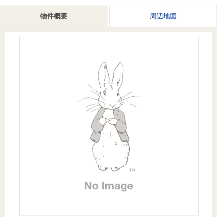
を探
本社地
ニュース
沿革
物件概要
周辺地図
す
売却
会員ページ
図
リリース
投
時手
事業
資
取り
用物
会社案内
閉じる
用
金額
件を
（電子ブ
物
試算
探す
ック版）
件
を
売却向け
周辺相場
住まい1プ
探
サービス
検索
ラス（お
す
役立ちコ
ラム）
購入向け
住宅ロー
住まい1プ
住まいと
売却ガイ
サービス
ンシミュ
ラス（お
暮らしの
ド
レーショ
役立ちコ
税金の本
ン
ラム）
（電子ブ