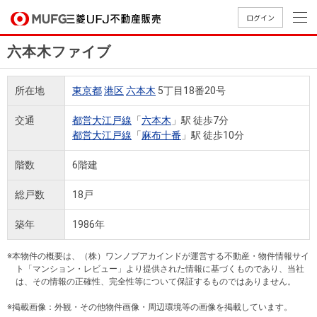
ログイン
六本木ファイブ
買いたい
所在地
東京都
港区
六本木
5丁目18番20号
売りたい
交通
都営大江戸線
「
六本木
」駅 徒歩7分
都営大江戸線
「
麻布十番
」駅 徒歩10分
店舗案内
買いたいTOP
売りたいTOP
店舗案内TOP
会社情報TOP
採用情報TOP
階数
6階建
会社情報
総戸数
18戸
採用情報
築年
1986年
店舗のご
ごあいさ
新卒採用
店舗のご
会社概
キャリア
店舗のご
MUFG
中古
無
新
売
A
案内（首
つ
情報
案内（名
要
採用情報
案内（関
Way
マン
料
築・
却
※本物件の概要は、（株）ワンノブアカインドが運営する不動産・物件情報サイ
都圏）
古屋）
西）
法人のお客さま
ショ
査
中古
相
ト「マンション・レビュー」より提供された情報に基づくものであり、当社
経営ビジ
役員一
は、その情報の正確性、完全性等について保証するものではありません。
組織図
ンを
定
一戸
談
ョン
覧
探す
建て
※掲載画像：外観・その他物件画像・周辺環境等の画像を掲載しています。
提携企業にお勤めの方