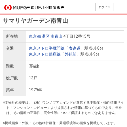
ログイン
サマリヤガーデン南青山
買いたい
所在地
東京都
港区
南青山
4丁目12番15号
売りたい
交通
東京メトロ半蔵門線
「
表参道
」駅 徒歩8分
東京メトロ銀座線
「
外苑前
」駅 徒歩9分
店舗案内
買いたいTOP
売りたいTOP
店舗案内TOP
会社情報TOP
採用情報TOP
階数
3階建
会社情報
総戸数
13戸
採用情報
築年
1979年
店舗のご
ごあいさ
新卒採用
店舗のご
会社概
キャリア
店舗のご
MUFG
中古
無
新
売
A
案内（首
つ
情報
案内（名
要
採用情報
案内（関
Way
マン
料
築・
却
※本物件の概要は、（株）ワンノブアカインドが運営する不動産・物件情報サイ
都圏）
古屋）
西）
法人のお客さま
ショ
査
中古
相
ト「マンション・レビュー」より提供された情報に基づくものであり、当社
経営ビジ
役員一
は、その情報の正確性、完全性等について保証するものではありません。
組織図
ンを
定
一戸
談
ョン
覧
探す
建て
※掲載画像：外観・その他物件画像・周辺環境等の画像を掲載しています。
提携企業にお勤めの方