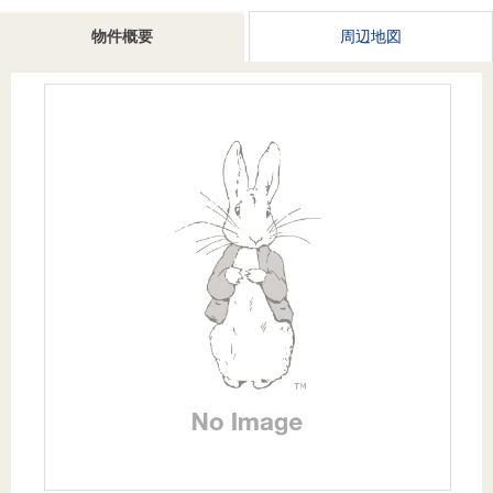
を探
本社地
ニュース
沿革
物件概要
周辺地図
す
売却
会員ページ
図
リリース
投
時手
事業
資
取り
用物
会社案内
閉じる
用
金額
件を
（電子ブ
物
試算
探す
ック版）
件
を
売却向け
周辺相場
住まい1プ
探
サービス
検索
ラス（お
す
役立ちコ
ラム）
購入向け
住宅ロー
住まい1プ
住まいと
売却ガイ
サービス
ンシミュ
ラス（お
暮らしの
ド
レーショ
役立ちコ
税金の本
ン
ラム）
（電子ブ