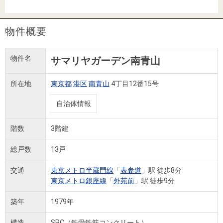
住まいと
ック）
購入ガイ
暮らしの
ド
税金の本
物件概要
（電子ブ
ック）
物件名
サマリヤガーデン南青山
所在地
東京都
港区
南青山
4丁目12番15号
自治体情報
階数
3階建
総戸数
13戸
交通
東京メトロ半蔵門線
「
表参道
」駅 徒歩8分
東京メトロ銀座線
「
外苑前
」駅 徒歩9分
築年
1979年
構造
SRC（鉄骨鉄筋コンクリート）