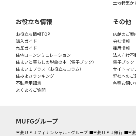
土地特集か
お役立ち情報
その他
お役立ち情報TOP
店舗のご案
購入ガイド
会社情報
売却ガイド
採用情報
住宅ローンシミュレーション
法人向け不
住まいと暮らしの税金の本（電子ブック）
電子ブック
住まい１プラス（お役立ちコラム）
サイトマッ
住みよさランキング
弊社へのご
不動産用語集
各種お問い
よくあるご質問
MUFGグループ
三菱ＵＦＪフィナンシャル・グループ
三菱ＵＦＪ銀行
三