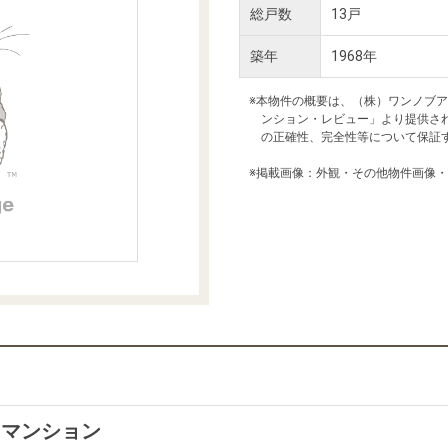
本社地図
総戸数
13戸
築年
1968年
住宅ローンシミュレーション
周辺相場検索
※本物件の概要は、（株）ワンノブ
ンション・レビュー」より提供さ
の正確性、完全性等について保証
購入ガイド
売却ガイド
※掲載画像：外観・その他物件画像
イマンション