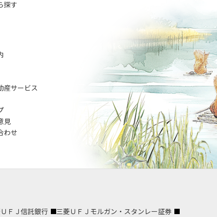
ら探す
内
動産サービス
プ
意見
合わせ
菱ＵＦＪ信託銀行
三菱ＵＦＪモルガン・スタンレー証券