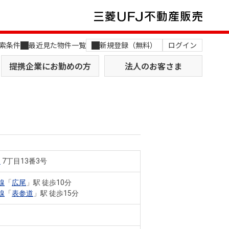
索条件
最近見た物件一覧
新規登録（無料）
ログイン
提携企業にお勤めの方
法人のお客さま
山
7丁目13番3号
店舗のご案内（関西）
MUFG Way
土地を探す
AI不動産査定
線
「
広尾
」駅 徒歩10分
線
「
表参道
」駅 徒歩15分
役員一覧
おすすめ物件から探す