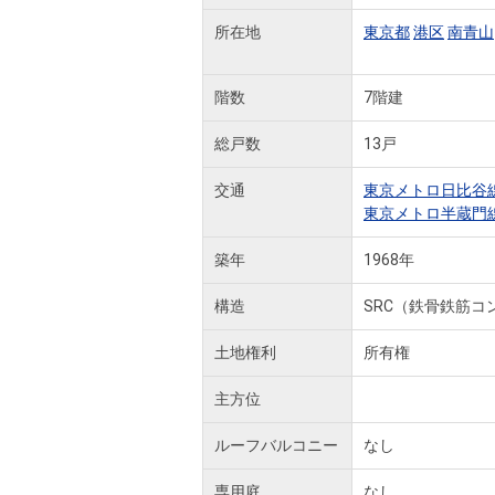
所在地
東京都
港区
南青山
階数
7階建
総戸数
13戸
交通
東京メトロ日比谷
東京メトロ半蔵門
築年
1968年
構造
SRC（鉄骨鉄筋コ
土地権利
所有権
主方位
ルーフバルコニー
なし
専用庭
なし