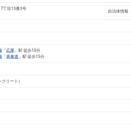
7丁目13番3号
自治体情報
線
「
広尾
」駅 徒歩10分
線
「
表参道
」駅 徒歩15分
ンクリート）