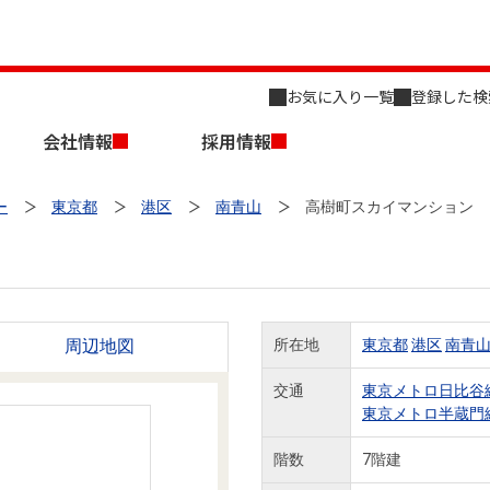
お気に入り一覧
登録した検
会社情報
採用情報
ー
東京都
港区
南青山
高樹町スカイマンション
周辺地図
所在地
東京都
港区
南青
店舗のご案内（名古屋）
会社概要
キャリア採用情報
新築・中古一戸建てを探す
売却相談
交通
東京メトロ日比谷
東京メトロ半蔵門
組織図
階数
7階建
事業用物件を探す