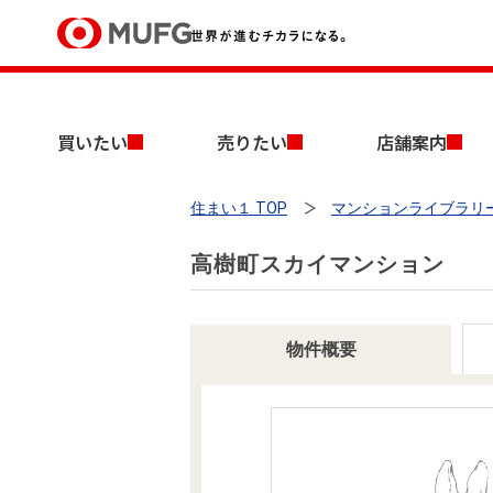
買いたい
買いたい
売りたい
店舗案内
売りたい
住まい１ TOP
マンションライブラリ
店舗案内
買いたいTOP
売りたいTOP
店舗案内TOP
会社情報TOP
採用情報TOP
高樹町スカイマンション
会社情報
採用情報
物件概要
店舗のご案内（首都圏）
ごあいさつ
新卒採用情報
中古マンションを探す
無料査定
法人のお客さま
経営ビジョン
投資用物件を探す
売却時手取り金額試算
提携企業にお勤めの方