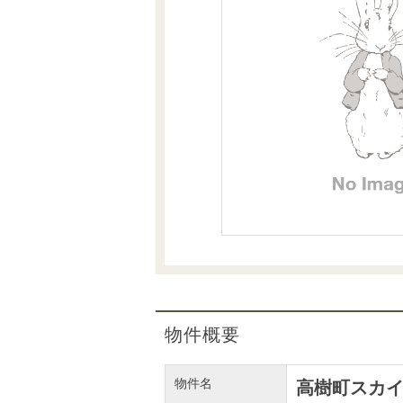
沿革
会員ページ
会社案内（電子ブック版）
購入向けサービス
売却向けサービス
住まいと暮らしの税金の本（電子ブック）
住まいと暮らしの税金の本（電子ブック）
物件概要
物件名
高樹町スカ