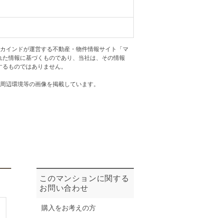
ニュースリリース
住まい1プラス（お役立ちコラム）
住まい1プラス（お役立ちコラム）
アカインドが運営する不動産・物件情報サイト「マ
閉じる
れた情報に基づくものであり、当社は、その情報
するものではありません。
・周辺環境等の画像を掲載しています。
このマンションに関する
お問い合わせ
購入をお考えの方