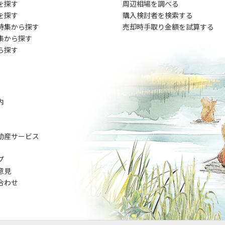
を探す
周辺相場を調べる
を探す
購入検討者を検索する
特集から探す
売却時手取り金額を試算する
集から探す
ら探す
内
動産サービス
プ
意見
合わせ