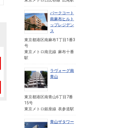
東京メトロ日比谷線 広尾駅
パークコート
南麻布ヒルト
ップレジデン
ス
東京都港区南麻布1丁目1番3
号
東京メトロ南北線 麻布十番
駅
ラヴォーグ南
青山
東京都港区南青山6丁目7番
15号
東京メトロ銀座線 表参道駅
」
青山ザタワー