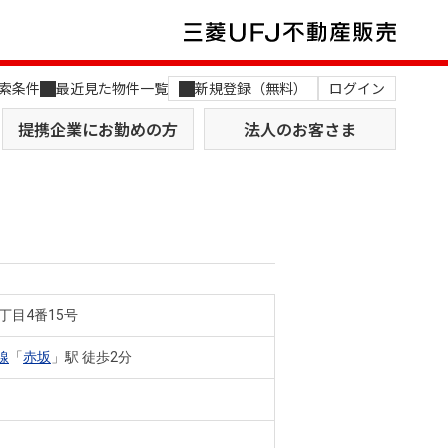
索条件
最近見た物件一覧
新規登録（無料）
ログイン
提携企業にお勤めの方
法人のお客さま
丁目4番15号
店舗のご案内（関西）
MUFG Way
土地を探す
AI不動産査定
線
「
赤坂
」駅 徒歩2分
役員一覧
おすすめ物件から探す