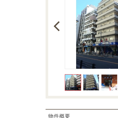
沿革
会員ページ
会社案内（電子ブック版）
購入向けサービス
売却向けサービス
住まいと暮らしの税金の本（電子ブック）
住まいと暮らしの税金の本（電子ブック）
物件概要