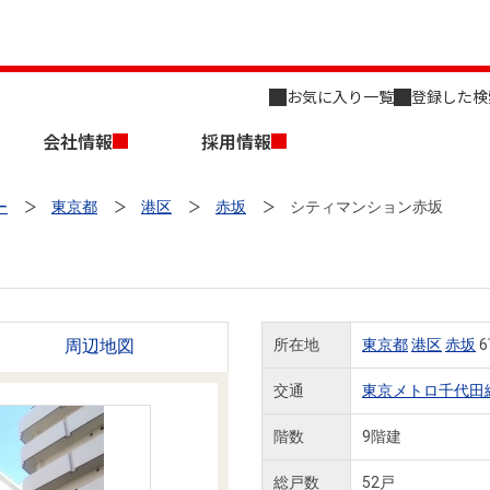
お気に入り一覧
登録した検
会社情報
採用情報
ー
東京都
港区
赤坂
シティマンション赤坂
周辺地図
所在地
東京都
港区
赤坂
6
店舗のご案内（名古屋）
会社概要
キャリア採用情報
新築・中古一戸建てを探す
売却相談
交通
東京メトロ千代田
組織図
階数
9階建
事業用物件を探す
総戸数
52戸