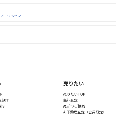
し中マンション
い
売りたい
P
売りたいTOP
を探す
無料査定
探す
売却のご相談
AI不動産査定（会員限定）