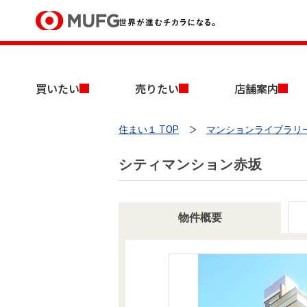
買いたい
買いたい
売りたい
店舗案内
売りたい
住まい１ TOP
マンションライブラリ
店舗案内
買いたいTOP
売りたいTOP
店舗案内TOP
会社情報TOP
採用情報TOP
シティマンション赤坂
会社情報
採用情報
物件概要
店舗のご案内（首都圏）
ごあいさつ
新卒採用情報
中古マンションを探す
無料査定
法人のお客さま
経営ビジョン
投資用物件を探す
売却時手取り金額試算
提携企業にお勤めの方