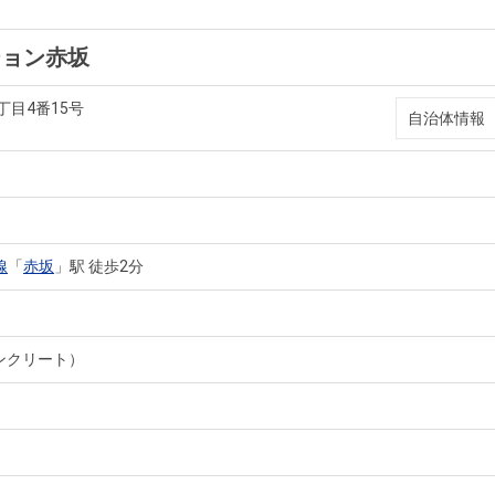
ション赤坂
丁目4番15号
自治体情報
線
「
赤坂
」駅 徒歩2分
ンクリート）