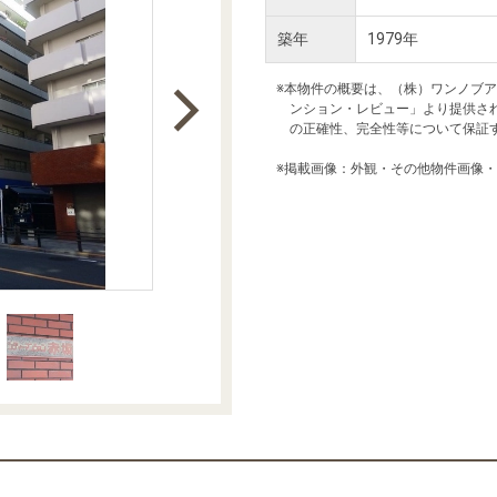
本社地図
築年
1979年
※本物件の概要は、（株）ワンノブ
住宅ローンシミュレーション
周辺相場検索
ンション・レビュー」より提供さ
の正確性、完全性等について保証
購入ガイド
売却ガイド
※掲載画像：外観・その他物件画像