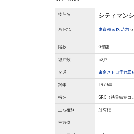
物件名
シティマン
所在地
東京都
港区
赤坂
6
階数
9階建
総戸数
52戸
交通
東京メトロ千代田
築年
1979年
構造
SRC（鉄骨鉄筋コ
土地権利
所有権
主方位