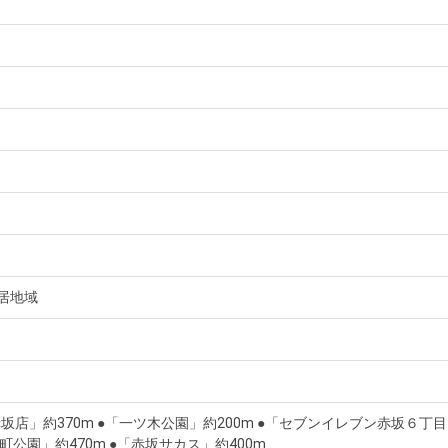
居地域
坂店」約370m ●「一ツ木公園」約200m ●「セブンイレブン赤坂６丁目
檜町公園」約470m ●「赤坂サカス」約400m