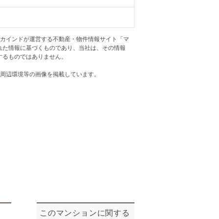
ニュースリリース
アカインドが運営する不動産・物件情報サイト「マ
住まい1プラス（お役立ちコラム）
住まい1プラス（お役立ちコラム）
れた情報に基づくものであり、当社は、その情報
閉じる
するものではありません。
・周辺環境等の画像を掲載しています。
このマンションに関する