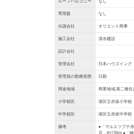
ルーフバルコニー
なし
専用庭
なし
分譲会社
オリエント商事
施工会社
清水建設
設計会社
管理会社
日本ハウズイング
管理員の勤務形態
日勤
用途地域
商業地域,第二種住
小学校区
港区立赤坂小学校
中学校区
港区立赤坂中学校
備考
●「マルエツプチ赤
店」約130m ●「