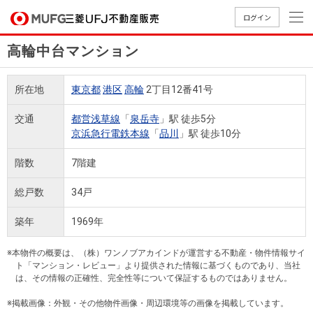
ログイン
高輪中台マンション
買いたい
所在地
東京都
港区
高輪
2丁目12番41号
売りたい
交通
都営浅草線
「
泉岳寺
」駅 徒歩5分
京浜急行電鉄本線
「
品川
」駅 徒歩10分
店舗案内
買いたいTOP
売りたいTOP
店舗案内TOP
会社情報TOP
採用情報TOP
階数
7階建
会社情報
総戸数
34戸
採用情報
築年
1969年
店舗のご
ごあいさ
新卒採用
店舗のご
会社概
キャリア
店舗のご
MUFG
中古
無
新
売
A
案内（首
つ
情報
案内（名
要
採用情報
案内（関
Way
マン
料
築・
却
※本物件の概要は、（株）ワンノブアカインドが運営する不動産・物件情報サイ
都圏）
古屋）
西）
法人のお客さま
ショ
査
中古
相
ト「マンション・レビュー」より提供された情報に基づくものであり、当社
経営ビジ
役員一
は、その情報の正確性、完全性等について保証するものではありません。
組織図
ンを
定
一戸
談
ョン
覧
探す
建て
※掲載画像：外観・その他物件画像・周辺環境等の画像を掲載しています。
提携企業にお勤めの方