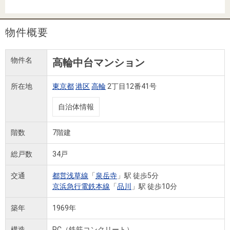
住まいと
ック）
購入ガイ
暮らしの
ド
税金の本
物件概要
（電子ブ
ック）
物件名
高輪中台マンション
所在地
東京都
港区
高輪
2丁目12番41号
自治体情報
階数
7階建
総戸数
34戸
交通
都営浅草線
「
泉岳寺
」駅 徒歩5分
京浜急行電鉄本線
「
品川
」駅 徒歩10分
築年
1969年
構造
RC（鉄筋コンクリート）