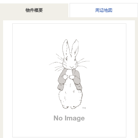
を探
本社地
ニュース
沿革
物件概要
周辺地図
す
売却
会員ページ
図
リリース
投
時手
事業
資
取り
用物
会社案内
閉じる
用
金額
件を
（電子ブ
物
試算
探す
ック版）
件
を
売却向け
周辺相場
住まい1プ
探
サービス
検索
ラス（お
す
役立ちコ
ラム）
購入向け
住宅ロー
住まい1プ
住まいと
売却ガイ
サービス
ンシミュ
ラス（お
暮らしの
ド
レーショ
役立ちコ
税金の本
ン
ラム）
（電子ブ